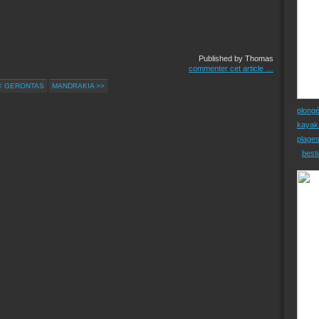
Published by Thomas
commenter cet article
…
< GERONTAS
MANDRAKIA >>
plong
kayak
plage
besti