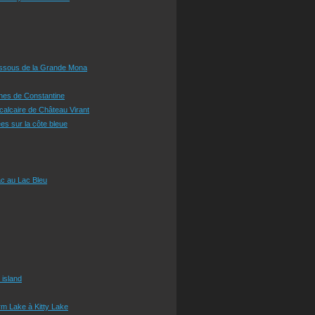
essous de la Grande Mona
ines de Constantine
 calcaire de Château Virant
es sur la côte bleue
c au Lac Bleu
 island
m Lake à Kitty Lake