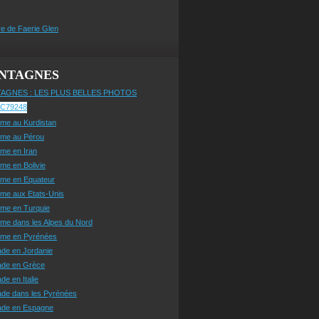
e de Faerie Glen
NTAGNES
AGNES : LES PLUS BELLES PHOTOS
sme au Kurdistan
sme au Pérou
sme en Iran
sme en Bolivie
sme en Equateur
sme aux Etats-Unis
sme en Turquie
sme dans les Alpes du Nord
isme en Pyrénées
ade en Jordanie
ade en Grèce
de en Italie
ade dans les Pyrénées
ade en Espagne