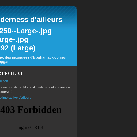
erness d'ailleurs
inie, des mosquées d'Ispahan aux dômes
ggar...
RTFOLIO
uction
e contenu de ce blog est évidemment soumis au
'auteur !
e interactive d'ailleurs