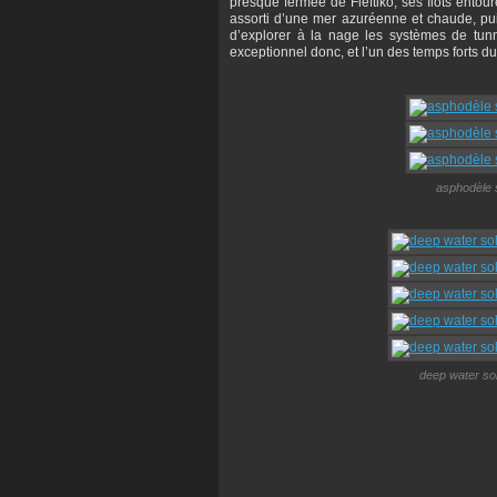
presque fermée de Fleftiko, ses îlots entour
assorti d’une mer azuréenne et chaude, pui
d’explorer à la nage les systèmes de tunn
exceptionnel donc, et l’un des temps forts d
asphodèle s
deep water so