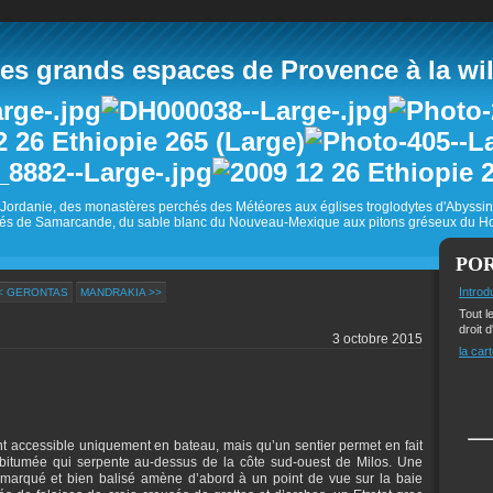
 grands espaces de Provence à la wild
Jordanie, des monastères perchés des Météores aux églises troglodytes d'Abyss
és de Samarcande, du sable blanc du Nouveau-Mexique aux pitons gréseux du Ho
PO
Introd
< GERONTAS
MANDRAKIA >>
Tout l
droit d
3 octobre 2015
la cart
nt accessible uniquement en bateau, mais qu’un sentier permet en fait
n bitumée qui serpente au-dessus de la côte sud-ouest de Milos. Une
marqué et bien balisé amène d’abord à un point de vue sur la baie