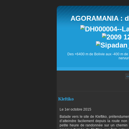
AGORAMANIA : des
Des +6400 m de Bolivie aux -400 m de 
nervur
<
Kleftiko
Le 1er octobre 2015
Balade vers le site de Kleftiko, prétendume
d’atteindre facilement depuis la route no
petite heure de randonnée sur un chemin 