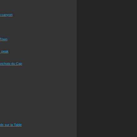
n canyon
Town
s peak
anchots du Cap
eds sur la Table