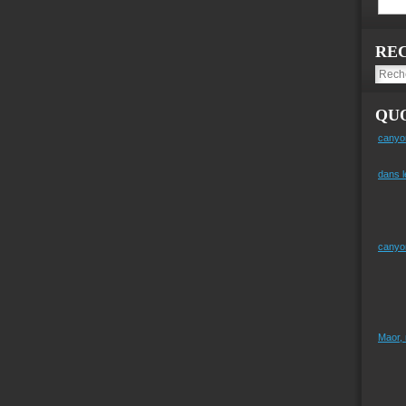
RE
QUO
canyo
dans l
canyo
Maor,