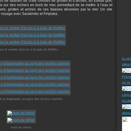
és de falaises de craie creusés de grottes et d’arches, un Etretat grec
s sur des rochers en bord de mer, permettant de se mettre à l’eau et
els, grottes et arches de ces falaises dévorées par la mer. Un site
u voyage avec Sarakiniko et Firiplaka.
ur le sentier d'accès à la baie de Kleftiko
la car
ailleu
Prove
ski d
canyo
lo et baignades au pays des arches marines
escal
alpini
vues au retour