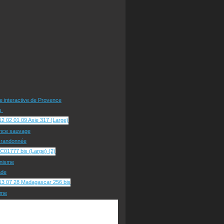
te interactive de Provence
rs
nce sauvage
e randonnée
nisme
ade
sme