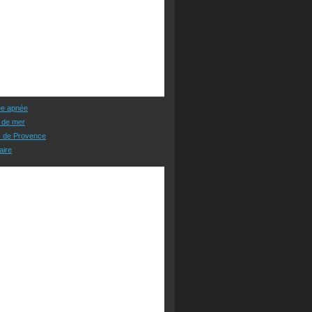
ée apnée
 de mer
s de Provence
aire