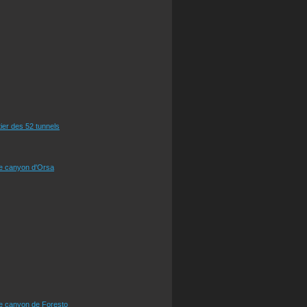
tier des 52 tunnels
le canyon d'Orsa
le canyon de Foresto