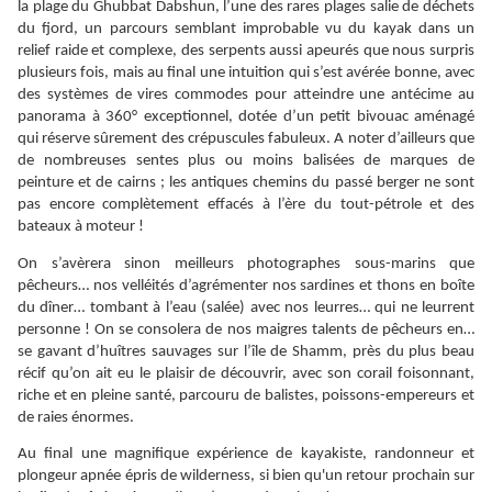
la plage du Ghubbat Dabshun, l’une des rares plages salie de déchets
du fjord, un parcours semblant improbable vu du kayak dans un
relief raide et complexe, des serpents aussi apeurés que nous surpris
plusieurs fois, mais au final une intuition qui s’est avérée bonne, avec
des systèmes de vires commodes pour atteindre une antécime au
panorama à 360° exceptionnel, dotée d’un petit bivouac aménagé
qui réserve sûrement des crépuscules fabuleux. A noter d’ailleurs que
de nombreuses sentes plus ou moins balisées de marques de
peinture et de cairns ; les antiques chemins du passé berger ne sont
pas encore complètement effacés à l’ère du tout-pétrole et des
bateaux à moteur !
On s’avèrera sinon meilleurs photographes sous-marins que
pêcheurs… nos velléités d’agrémenter nos sardines et thons en boîte
du dîner… tombant à l’eau (salée) avec nos leurres… qui ne leurrent
personne ! On se consolera de nos maigres talents de pêcheurs en…
se gavant d’huîtres sauvages sur l’île de Shamm, près du plus beau
récif qu’on ait eu le plaisir de découvrir, avec son corail foisonnant,
riche et en pleine santé, parcouru de balistes, poissons-empereurs et
de raies énormes.
Au final une magnifique expérience de kayakiste, randonneur et
plongeur apnée épris de wilderness, si bien qu'un retour prochain sur