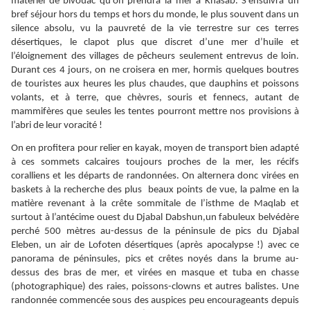
matériel de bivouac qu’on prendra la mer à Khasab. S’ensuivra un
bref séjour hors du temps et hors du monde, le plus souvent dans un
silence absolu, vu la pauvreté de la vie terrestre sur ces terres
désertiques, le clapot plus que discret d’une mer d’huile et
l’éloignement des villages de pêcheurs seulement entrevus de loin.
Durant ces 4 jours, on ne croisera en mer, hormis quelques boutres
de touristes aux heures les plus chaudes, que dauphins et poissons
volants, et à terre, que chèvres, souris et fennecs, autant de
mammifères que seules les tentes pourront mettre nos provisions à
l’abri de leur voracité !
On en profitera pour relier en kayak, moyen de transport bien adapté
à ces sommets calcaires toujours proches de la mer, les récifs
coralliens et les départs de randonnées. On alternera donc virées en
baskets à la recherche des plus beaux points de vue, la palme en la
matière revenant à la crête sommitale de l’isthme de Maqlab et
surtout à l’antécime ouest du Djabal Dabshun,un fabuleux belvédère
perché 500 mètres au-dessus de la péninsule de pics du Djabal
Eleben, un air de Lofoten désertiques (après apocalypse !) avec ce
panorama de péninsules, pics et crêtes noyés dans la brume au-
dessus des bras de mer, et virées en masque et tuba en chasse
(photographique) des raies, poissons-clowns et autres balistes. Une
randonnée commencée sous des auspices peu encourageants depuis