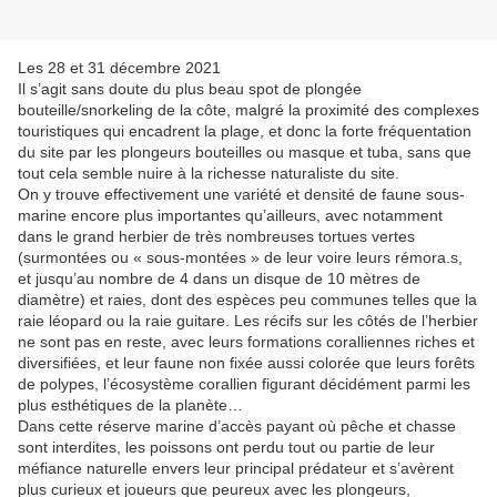
Les 28 et 31 décembre 2021
Il s’agit sans doute du plus beau spot de plongée
bouteille/snorkeling de la côte, malgré la proximité des complexes
touristiques qui encadrent la plage, et donc la forte fréquentation
du site par les plongeurs bouteilles ou masque et tuba, sans que
tout cela semble nuire à la richesse naturaliste du site.
On y trouve effectivement une variété et densité de faune sous-
marine encore plus importantes qu’ailleurs, avec notamment
dans le grand herbier de très nombreuses tortues vertes
(surmontées ou « sous-montées » de leur voire leurs rémora.s,
et jusqu’au nombre de 4 dans un disque de 10 mètres de
diamètre) et raies, dont des espèces peu communes telles que la
raie léopard ou la raie guitare. Les récifs sur les côtés de l’herbier
ne sont pas en reste, avec leurs formations coralliennes riches et
diversifiées, et leur faune non fixée aussi colorée que leurs forêts
de polypes, l’écosystème corallien figurant décidément parmi les
plus esthétiques de la planète…
Dans cette réserve marine d’accès payant où pêche et chasse
sont interdites, les poissons ont perdu tout ou partie de leur
méfiance naturelle envers leur principal prédateur et s’avèrent
plus curieux et joueurs que peureux avec les plongeurs,