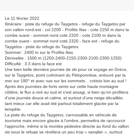
Le 11 février 2022
Itinéraire : piste du refuge du Taygetos - refuge du Taygetos par
son vallon nord-est - col 2200 - Profitis Ilias - cote 2150 m dans la
combe ouest - sommet nord coté 2320 - cote 2100 m dans la
combe ouest - sommet nord coté 2320 - face est - refuge du
Taygetos - piste du refuge du Taygetos
Sommet : 2400 m sur le Profitis Ilias
Dénivelée : 1500 m (1250-2400-2150-2300-2100-2300-1250)
Difficulté : 3.3 dans la face est
Une bien belle dernière journée de ski pour ce voyage en Grèce,
sur le Taygetos, point culminant du Péloponnèse, entouré par la
mer sur 180° et avec vue sur les sommets... crétois loin au sud !
Après des journées de forts vents sur cette haute montagne
côtière, le flux a viré au sud et s’est assagi, si bien qu’on profitera
d’une journée douce et calme, et surtout d’une neige décaillée,
tant mieux car elle avait été partout totalement glacée par la
tempête.
La piste du refuge du Taygetos, carrossable en véhicule de
tourisme mais encore glacée à l’ombre, permettra de raccourcir
l’approche, même si la montée pédestre directe au fond du vallon
sis sous le refuge se révèlera un peu trop « sanglier », surtout