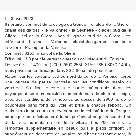
Le 8 avril 2023
Itinéraire : sommet du télésiège du Génépi - chalets de la Glière -
chalet des gardes - le Vallonnet - la Séchette - glacier sud de la
Glière - col de la Glière - bas du glacier sud de la Glière - col
inférieur du Tougne - le Vallonnet - chalet des gardes - chalets de
la Glière - Pralognan-la-Vanoise
Sommet : 3150 m au col de la Glière
Difficulté : 3.3 pour le versant ouest du col inférieur du Tougne
Dénivelée : 1400 m (2000-2600-2550-3150-2850-3050-1400),
mais physique en traçage dans 20 à 60 cm de poudreuse
Retour sur les versants sud au nord du col de la Vanoise, après
une journée de pause imposée par les conditions météo du
vendredi. Au final encore une sortie mémorable dans les
paysages doux et immaculés d'un lendemain de chute de neige,
avec des conditions de ski idéales au-dessus de 2800 m, de la
poudreuse sans fond qui vole et brille à chaque rebond. On
optimisera le parcours en revenant par le col inférieur du Tougne,
ce qui permet d'échapper à la neige réchauffée plein sud du bas
de la voie normale du col de la Glière. Les 200 mètres de
remontée supplémentaire en peaux puis à pieds offriront un
supplément de descente en poudreuse d'hiver versant ouest, là