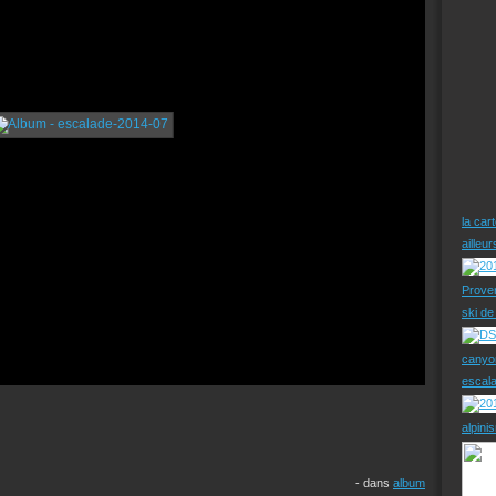
la car
ailleu
Prove
ski d
canyo
escal
alpini
-
dans
album