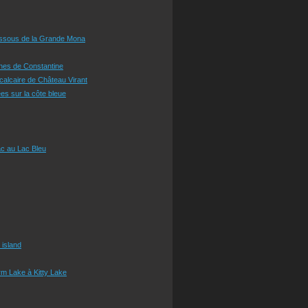
essous de la Grande Mona
ines de Constantine
 calcaire de Château Virant
es sur la côte bleue
c au Lac Bleu
 island
m Lake à Kitty Lake