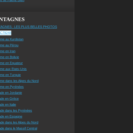
NTAGNES
AGNES : LES PLUS BELLES PHOTOS
sme au Kurdistan
sme au Pérou
sme en Iran
sme en Bolivie
sme en Equateur
sme aux Etats-Unis
sme en Turquie
sme dans les Alpes du Nord
isme en Pyrénées
ade en Jordanie
ade en Grèce
de en Italie
ade dans les Pyrénées
ade en Espagne
de dans les Alpes du Nord
de dans le Massif Central