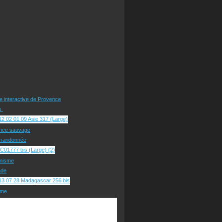
te interactive de Provence
rs
nce sauvage
e randonnée
nisme
ade
sme