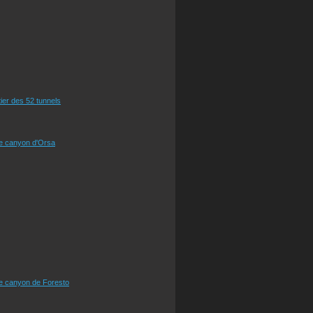
tier des 52 tunnels
le canyon d'Orsa
le canyon de Foresto