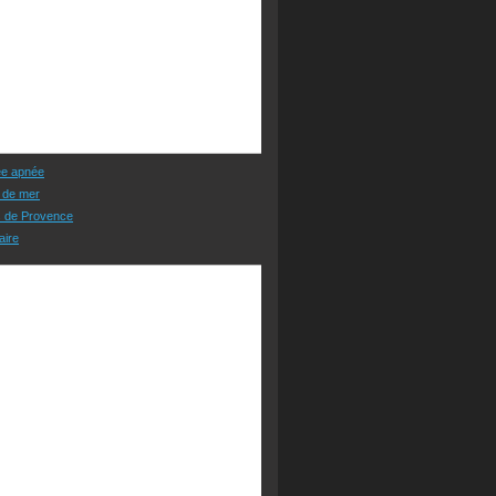
ée apnée
 de mer
s de Provence
aire