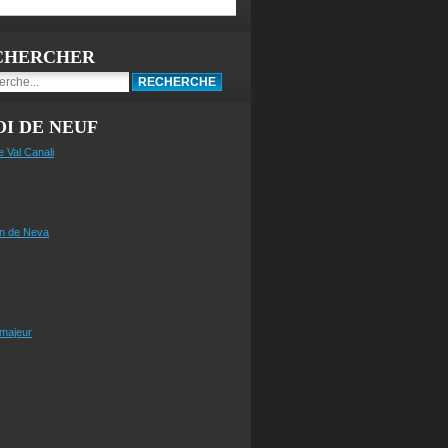
CHERCHER
I DE NEUF
e Val Canali
n de Neva
 majeur