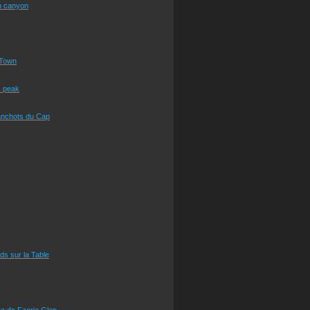
n canyon
Town
s peak
anchots du Cap
eds sur la Table
e de Faerie Glen