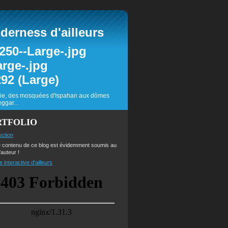
erness d'ailleurs
inie, des mosquées d'Ispahan aux dômes
ggar...
RTFOLIO
uction
e contenu de ce blog est évidemment soumis au
'auteur !
e interactive d'ailleurs