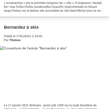
« la bavaroise » par la première longueur de « clito », 6 longueurs, équipé,
6a+ max 5c/6a+/5c/6a (soutenu)/6a (1pas)/5c (malcommode en fissure
large) Retour sur la falaise vite accessible du crêt Saint-Michel pour la voie
de « la bavaroise », avec la...
Bernardez à skis
Publié le 17/01/2021 à 18:50
Par
Thomas
Le 17 janvier 2021 Itinéraire : point coté 1450 sur la route forestière de