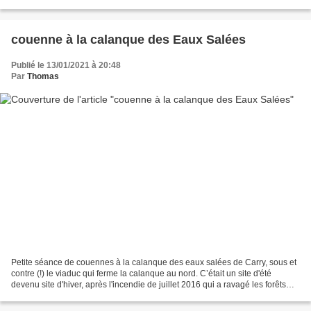
1350) Difficulté : 3.2 Retour...
couenne à la calanque des Eaux Salées
Publié le 13/01/2021 à 20:48
Par
Thomas
Petite séance de couennes à la calanque des eaux salées de Carry, sous et
contre (!) le viaduc qui ferme la calanque au nord. C’était un site d'été
devenu site d'hiver, après l'incendie de juillet 2016 qui a ravagé les forêts
autour du vallon de l'Aigle...