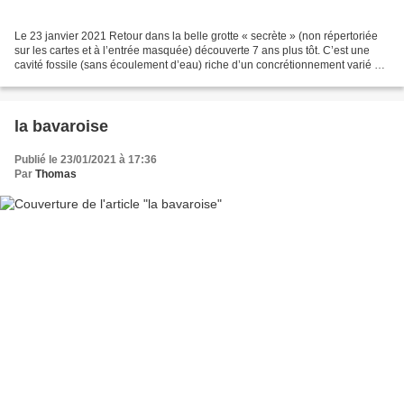
Le 23 janvier 2021 Retour dans la belle grotte « secrète » (non répertoriée
sur les cartes et à l’entrée masquée) découverte 7 ans plus tôt. C’est une
cavité fossile (sans écoulement d’eau) riche d’un concrétionnement varié et
encore relativement préservé...
la bavaroise
Publié le 23/01/2021 à 17:36
Par
Thomas