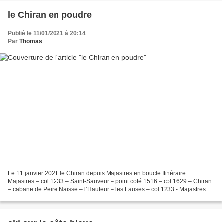
le Chiran en poudre
Publié le 11/01/2021 à 20:14
Par
Thomas
Le 11 janvier 2021 le Chiran depuis Majastres en boucle Itinéraire :
Majastres – col 1233 – Saint-Sauveur – point coté 1516 – col 1629 – Chiran
– cabane de Peire Naisse – l’Hauteur – les Lauses – col 1233 - Majastres
Sommet : 1900 m Dénivelée : 1000 m...