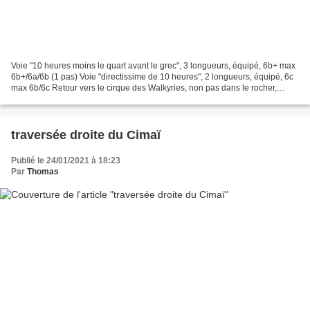
Voie "10 heures moins le quart avant le grec", 3 longueurs, équipé, 6b+ max
6b+/6a/6b (1 pas) Voie "directissime de 10 heures", 2 longueurs, équipé, 6c
max 6b/6c Retour vers le cirque des Walkyries, non pas dans le rocher,
comme une semaine plus tôt dans...
traversée droite du Cimaï
Publié le 24/01/2021 à 18:23
Par
Thomas