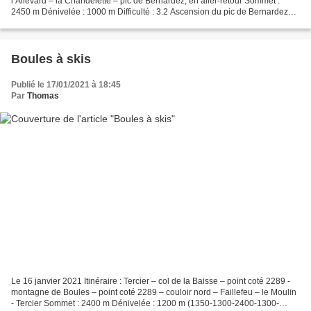
l’Allevard – la Chandelette – pic de Bernardez, en aller-retour Sommet :
2450 m Dénivelée : 1000 m Difficulté : 3.2 Ascension du pic de Bernardez
par sa voie normale versant ouest....
Boules à skis
Publié le 17/01/2021 à 18:45
Par
Thomas
Le 16 janvier 2021 Itinéraire : Tercier – col de la Baisse – point coté 2289 -
montagne de Boules – point coté 2289 – couloir nord – Faillefeu – le Moulin
- Tercier Sommet : 2400 m Dénivelée : 1200 m (1350-1300-2400-1300-