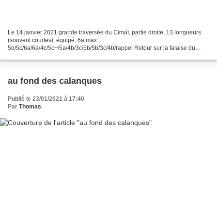
Le 14 janvier 2021 grande traversée du Cimaï, partie droite, 13 longueurs
(souvent courtes), équipé, 6a max
5b/5c/6a/6a/4c/5c+/5a/4b/3c/5b/5b/3c/4b/rappel Retour sur la falaise du
Cimaï découverte en 2014, une grande barre de calcaire au versant sud
raide...
au fond des calanques
Publié le 23/01/2021 à 17:40
Par
Thomas