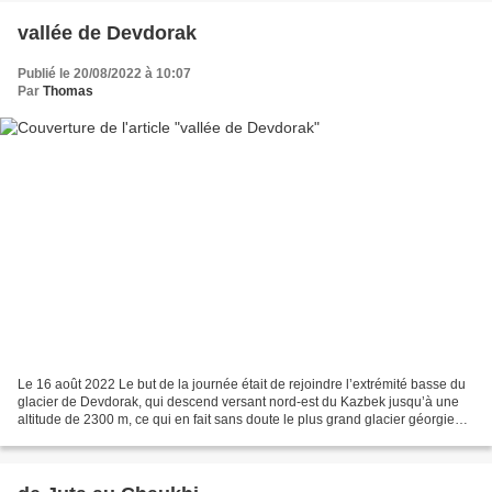
vallée de Devdorak
Publié le 20/08/2022 à 10:07
Par
Thomas
Le 16 août 2022 Le but de la journée était de rejoindre l’extrémité basse du
glacier de Devdorak, qui descend versant nord-est du Kazbek jusqu’à une
altitude de 2300 m, ce qui en fait sans doute le plus grand glacier géorgien,
mais les gardes-frontière(s)...