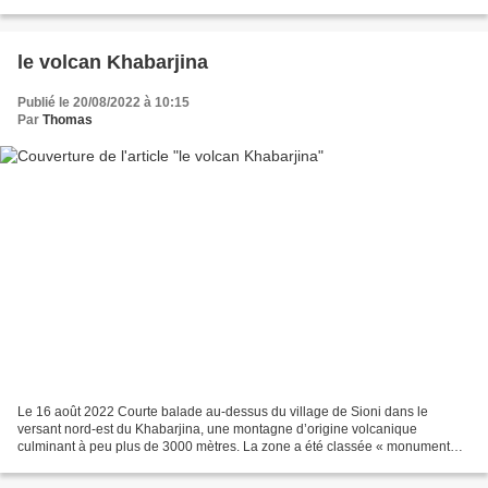
Marseille à l’est ! arrivée...
le volcan Khabarjina
Publié le 20/08/2022 à 10:15
Par
Thomas
Le 16 août 2022 Courte balade au-dessus du village de Sioni dans le
versant nord-est du Khabarjina, une montagne d’origine volcanique
culminant à peu plus de 3000 mètres. La zone a été classée « monument
naturel » de Géorgie (appelée souvent « falaise...