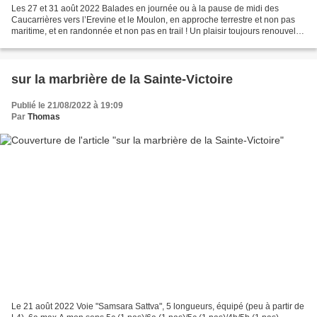
Les 27 et 31 août 2022 Balades en journée ou à la pause de midi des
Caucarrières vers l’Erevine et le Moulon, en approche terrestre et non pas
maritime, et en randonnée et non pas en trail ! Un plaisir toujours renouvelé
– heureusement vu les dizaines...
sur la marbrière de la Sainte-Victoire
Publié le 21/08/2022 à 19:09
Par
Thomas
Le 21 août 2022 Voie "Samsara Sattva", 5 longueurs, équipé (peu à partir de