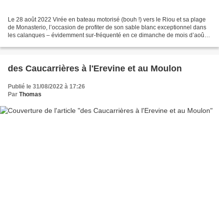
Le 28 août 2022 Virée en bateau motorisé (bouh !) vers le Riou et sa plage
de Monasterio, l’occasion de profiter de son sable blanc exceptionnel dans
les calanques – évidemment sur-fréquenté en ce dimanche de mois d’août -
et de découvrir la plongée apnée...
des Caucarrières à l'Erevine et au Moulon
Publié le 31/08/2022 à 17:26
Par
Thomas