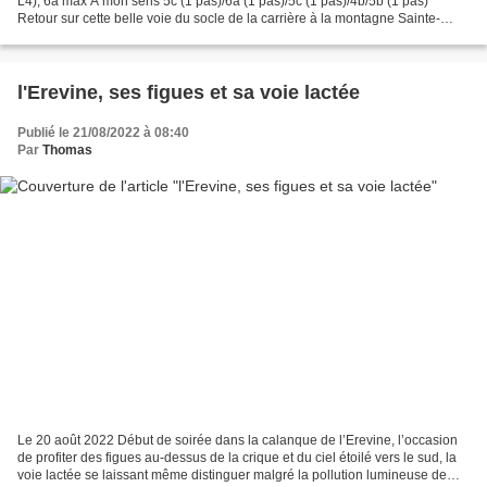
L4), 6a max A mon sens 5c (1 pas)/6a (1 pas)/5c (1 pas)/4b/5b (1 pas)
Retour sur cette belle voie du socle de la carrière à la montagne Sainte-
Victoire, qui vaut surtout pour...
l'Erevine, ses figues et sa voie lactée
Publié le 21/08/2022 à 08:40
Par
Thomas
Le 20 août 2022 Début de soirée dans la calanque de l’Erevine, l’occasion
de profiter des figues au-dessus de la crique et du ciel étoilé vers le sud, la
voie lactée se laissant même distinguer malgré la pollution lumineuse de