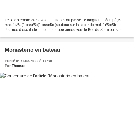
Le 3 septembre 2022 Voie "les traces du passé", 6 longueurs, équipé, 6a
max 4c/6a(1 pas)/5c(1 pas)/5c (soutenu sur la seconde moitié)/5b/5b
Journée d’escalade… et de plongée apnée vers le Bec de Sormiou, sur la
voie des « traces du passé » déjà parcourue...
Monasterio en bateau
Publié le 31/08/2022 à 17:30
Par
Thomas