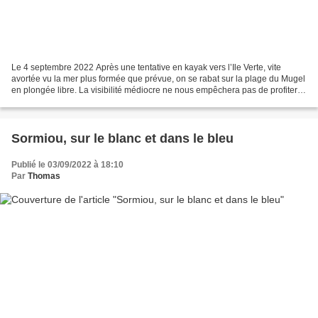
Le 4 septembre 2022 Après une tentative en kayak vers l’Ile Verte, vite
avortée vu la mer plus formée que prévue, on se rabat sur la plage du Mugel
en plongée libre. La visibilité médiocre ne nous empêchera pas de profiter
de la riche vie marine des lieux,...
Sormiou, sur le blanc et dans le bleu
Publié le 03/09/2022 à 18:10
Par
Thomas