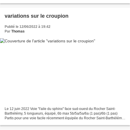
la Mer Egée, ses bras de...
variations sur le croupion
Publié le 12/06/2022 à 19:42
Par
Thomas
Le 12 juin 2022 Voie "l'aile du sphinx" face sud-ouest du Rocher Saint-
Barthélémy, 5 longueurs, équipé, 6b max 5b/5a/5a/6a (1 pas)/6b (1 pas)
Partis pour une voie facile récemment équipée du Rocher Saint-Barthélémy
- "le croupion du grifffon" - on sera...