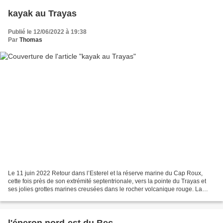
kayak au Trayas
Publié le 12/06/2022 à 19:38
Par
Thomas
Le 11 juin 2022 Retour dans l’Esterel et la réserve marine du Cap Roux,
cette fois près de son extrémité septentrionale, vers la pointe du Trayas et
ses jolies grottes marines creusées dans le rocher volcanique rouge. La
route de bord de mer et les constructions...
l'éperon nord-est du Bec