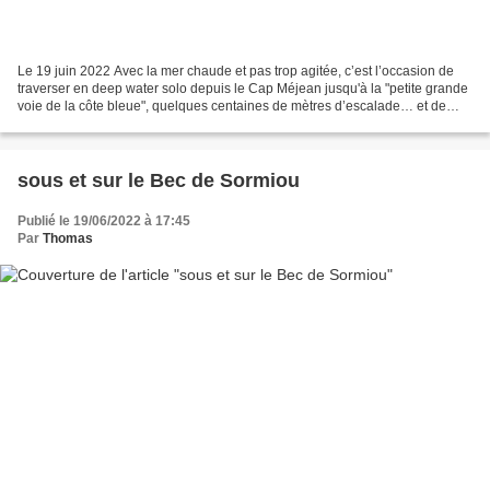
Le 19 juin 2022 Avec la mer chaude et pas trop agitée, c’est l’occasion de
traverser en deep water solo depuis le Cap Méjean jusqu'à la "petite grande
voie de la côte bleue", quelques centaines de mètres d’escalade… et de
nage le long du trait de côte,...
sous et sur le Bec de Sormiou
Publié le 19/06/2022 à 17:45
Par
Thomas