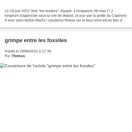
Le 18 juin 2022 Voie "les leaders", équipé, 4 longueurs, 6b max (+ 2
longeurs d'approche sous la vire de départ, ce jour par la grotte du Capelan)
A mon sens 6b/6a+/6a/5c+ (soutenu) Retour sur la face nord-est du Bec de
Sormiou, une valeur sûre de la...
grimpe entre les fossiles
Publié le 19/06/2022 à 17:39
Par
Thomas