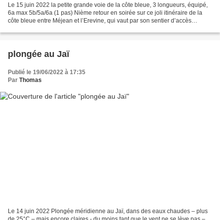
Le 15 juin 2022 la petite grande voie de la côte bleue, 3 longueurs, équipé,
6a max 5b/5a/6a (1 pas) Nième retour en soirée sur ce joli itinéraire de la
côte bleue entre Méjean et l’Erevine, qui vaut par son sentier d’accès
panoramique face à la rade...
plongée au Jaï
Publié le 19/06/2022 à 17:35
Par
Thomas
Le 14 juin 2022 Plongée méridienne au Jaï, dans des eaux chaudes – plus
de 25°C – mais encore claires - du moins tant que le vent ne se lève pas –