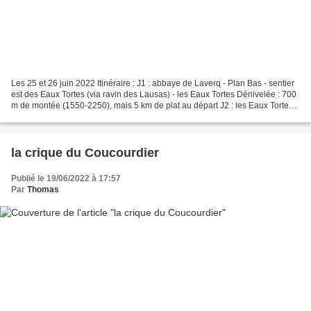
Les 25 et 26 juin 2022 Itinéraire : J1 : abbaye de Laverq - Plan Bas - sentier
est des Eaux Tortes (via ravin des Lausas) - les Eaux Tortes Dénivelée : 700
m de montée (1550-2250), mais 5 km de plat au départ J2 : les Eaux Tortes -
col de Vautreuil -...
la crique du Coucourdier
Publié le 19/06/2022 à 17:57
Par
Thomas