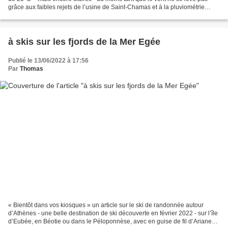
grâce aux faibles rejets de l’usine de Saint-Chamas et à la pluviométrie
scotchée à zéro depuis des semaines....
à skis sur les fjords de la Mer Egée
Publié le 13/06/2022 à 17:56
Par
Thomas
« Bientôt dans vos kiosques » un article sur le ski de randonnée autour
d’Athènes - une belle destination de ski découverte en février 2022 - sur l’île
d’Eubée, en Béotie ou dans le Péloponnèse, avec en guise de fil d’Ariane…