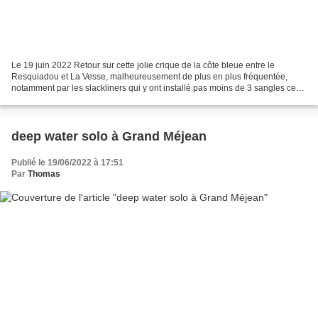
Le 19 juin 2022 Retour sur cette jolie crique de la côte bleue entre le
Resquiadou et La Vesse, malheureusement de plus en plus fréquentée,
notamment par les slackliners qui y ont installé pas moins de 3 sangles ce
jour, ambiance tramway sous le plafond...
deep water solo à Grand Méjean
Publié le 19/06/2022 à 17:51
Par
Thomas