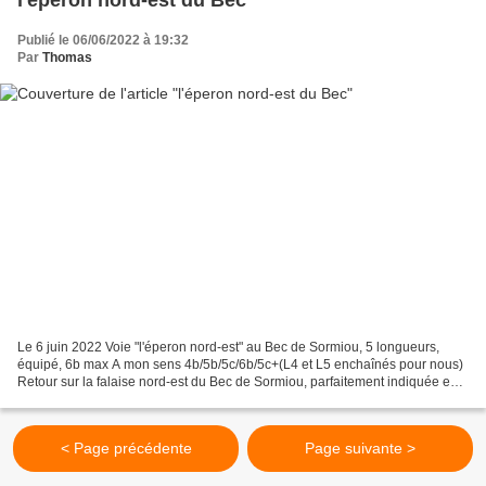
Publié le 06/06/2022 à 19:32
Par
Thomas
Le 6 juin 2022 Voie "l'éperon nord-est" au Bec de Sormiou, 5 longueurs,
équipé, 6b max A mon sens 4b/5b/5c/6b/5c+(L4 et L5 enchaînés pour nous)
Retour sur la falaise nord-est du Bec de Sormiou, parfaitement indiquée en
saison estivale avec son ombre dès...
< Page précédente
Page suivante >