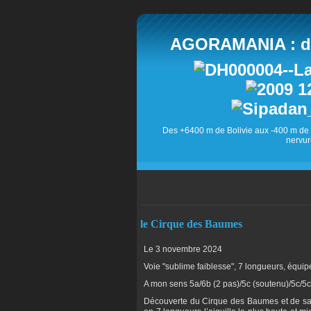
AGORAMANIA : des
Des +6400 m de Bolivie aux -400 m de 
nervur
le Cirque des Baumes
Le 3 novembre 2024
Voie "sublime faiblesse", 7 longueurs, équi
A mon sens 5a/6b (2 pas)/5c (soutenu)/5c/5
Découverte du Cirque des Baumes et de sa 