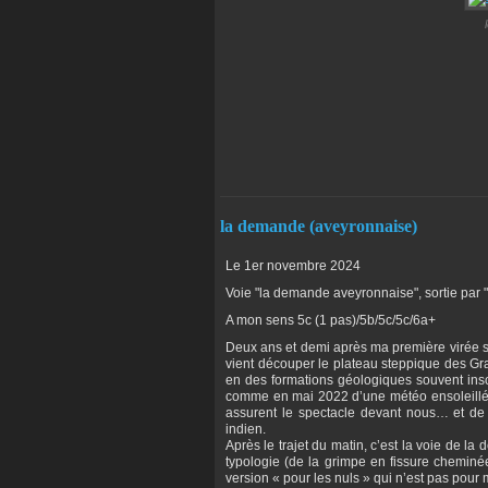
la demande (aveyronnaise)
Le 1er novembre 2024
Voie "la demande aveyronnaise", sortie par 
A mon sens 5c (1 pas)/5b/5c/5c/6a+
Deux ans et demi après ma première virée su
vient découper le plateau steppique des Gr
en des formations géologiques souvent inso
comme en mai 2022 d’une météo ensoleillée
assurent le spectacle devant nous… et de
indien.
Après le trajet du matin, c’est la voie de l
typologie (de la grimpe en fissure chemin
version « pour les nuls » qui n’est pas pour 