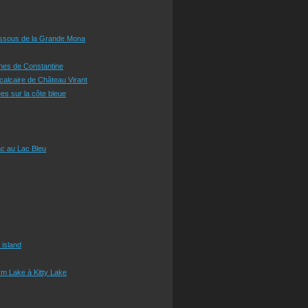
essous de la Grande Mona
ines de Constantine
 calcaire de Château Virant
es sur la côte bleue
c au Lac Bleu
 island
m Lake à Kitty Lake