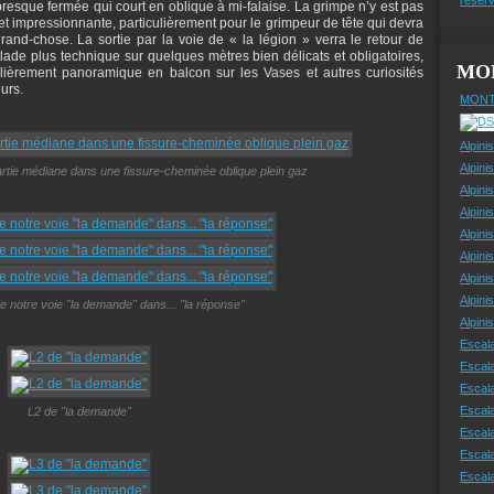
presque fermée qui court en oblique à mi-falaise. La grimpe n’y est pas
e et impressionnante, particulièrement pour le grimpeur de tête qui devra
rand-chose. La sortie par la voie de « la légion » verra le retour de
de plus technique sur quelques mètres bien délicats et obligatoires,
MO
lièrement panoramique en balcon sur les Vases et autres curiosités
urs.
MONT
Alpini
Alpini
partie médiane dans une fissure-cheminée oblique plein gaz
Alpini
Alpini
Alpini
Alpini
Alpini
Alpini
de notre voie "la demande" dans... "la réponse"
Alpin
Escal
Escal
Escala
Escal
L2 de "la demande"
Escal
Escala
Escala