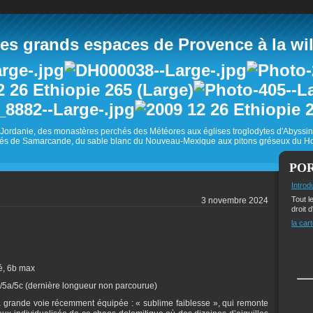
 grands espaces de Provence à la wild
Jordanie, des monastères perchés des Météores aux églises troglodytes d'Abyss
és de Samarcande, du sable blanc du Nouveau-Mexique aux pitons gréseux du Ho
PO
Introd
Tout l
3 novembre 2024
droit d
la cart
pé, 6b max
c/5a/5c (dernière longueur non parcourue)
grande voie récemment équipée : « sublime faiblesse », qui remonte