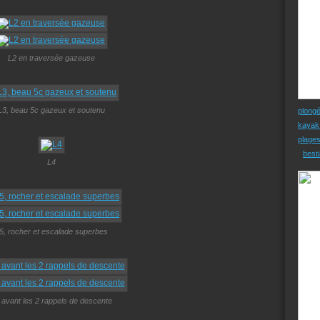
L2 en traversée gazeuse
L3, beau 5c gazeux et soutenu
plong
kayak
plage
besti
L4
5, rocher et escalade superbes
 avant les 2 rappels de descente