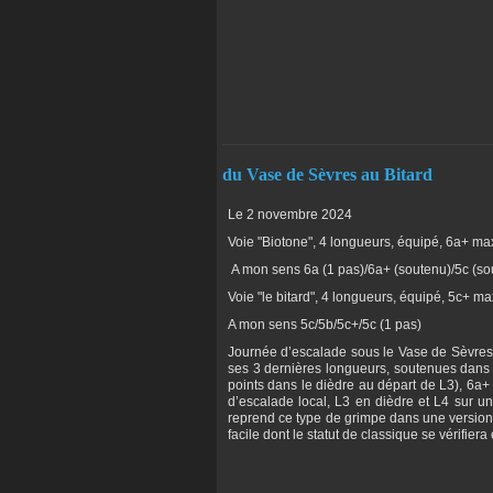
du Vase de Sèvres au Bitard
Le 2 novembre 2024
Voie "Biotone", 4 longueurs, équipé, 6a+ ma
A mon sens 6a (1 pas)/6a+ (soutenu)/5c (so
Voie "le bitard", 4 longueurs, équipé, 5c+ ma
A mon sens 5c/5b/5c+/5c (1 pas)
Journée d’escalade sous le Vase de Sèvres e
ses 3 dernières longueurs, soutenues dans d
points dans le dièdre au départ de L3), 6a+
d’escalade local, L3 en dièdre et L4 sur u
reprend ce type de grimpe dans une version
facile dont le statut de classique se vérifie