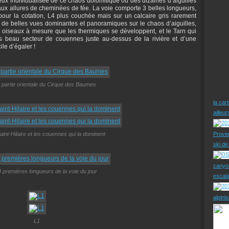
ieux individualisée de ce chaos dolomitique où des dizaines d’aiguilles
 aux allures de cheminées de fée. La voie comporte 3 belles longueurs,
our la cotation, L4 plus couchée mais sur un calcaire gris rarement
e de belles vues dominantes et panoramiques sur le chaos d’aiguilles,
rs oiseaux à mesure que les thermiques se développent, et le Tarn qui
ès beau secteur de couennes juste au-dessus de la rivière et d’une
cile d’égaler !
 partie orientale du Cirque des Baumes
la car
ailleu
aint-Hilaire et les couennes qui la dominent
Prove
ski d
canyo
 premières longueurs de la voie du jour
escal
alpini
L1