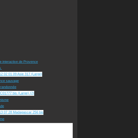
te interactive de Provence
rs
nce sauvage
e randonnée
nisme
ade
sme