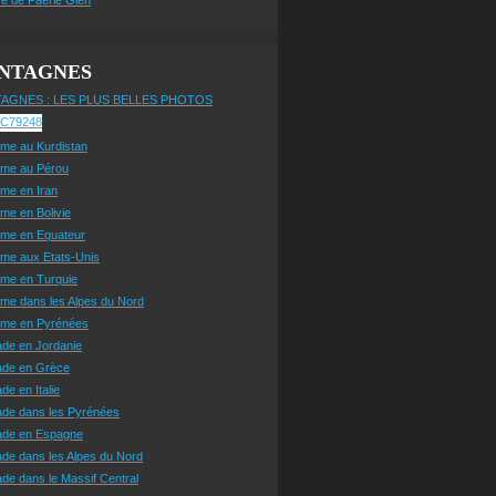
NTAGNES
AGNES : LES PLUS BELLES PHOTOS
sme au Kurdistan
sme au Pérou
sme en Iran
sme en Bolivie
sme en Equateur
sme aux Etats-Unis
sme en Turquie
sme dans les Alpes du Nord
isme en Pyrénées
ade en Jordanie
ade en Grèce
de en Italie
ade dans les Pyrénées
ade en Espagne
de dans les Alpes du Nord
de dans le Massif Central