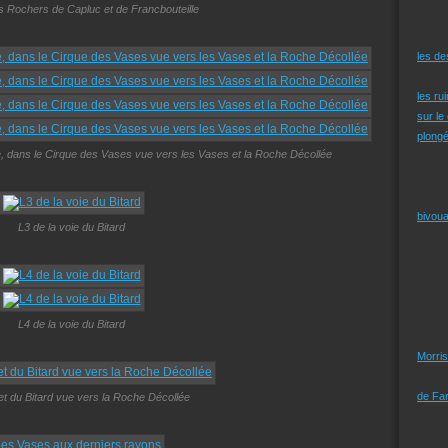
s Rochers de Capluc et de Francbouteille
les d
les ru
sur le
plongé
e, dans le Cirque des Vases vue vers les Vases et la Roche Décollée
bivoua
L3 de la voie du Bitard
L4 de la voie du Bitard
Morris
de Far
 du Bitard vue vers la Roche Décollée