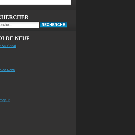
CHERCHER
I DE NEUF
e Val Canali
n de Neva
 majeur