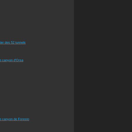
tier des 52 tunnels
le canyon d'Orsa
le canyon de Foresto