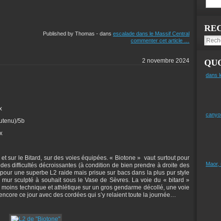
RE
Published by Thomas
-
dans
escalade dans le Massif Central
commenter cet article
…
2 novembre 2024
QUO
dans l
x
canyo
utenu)/5b
x
t sur le Bitard, sur des voies équipées. « Biotone » vaut surtout pour
Maor,
es difficultés décroissantes (à condition de bien prendre à droite des
 pour une superbe L2 raide mais prisue sur bacs dans la plus pur style
n mur sculpté à souhait sous le Vase de Sèvres. La voie du « bitard »
 moins technique et athlétique sur un gros gendarme décollé, une voie
ra encore ce jour avec des cordées qui s’y relaient toute la journée…