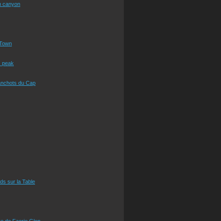
n canyon
Town
s peak
anchots du Cap
eds sur la Table
e de Faerie Glen