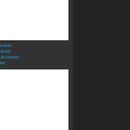
ée apnée
 de mer
s de Provence
aire