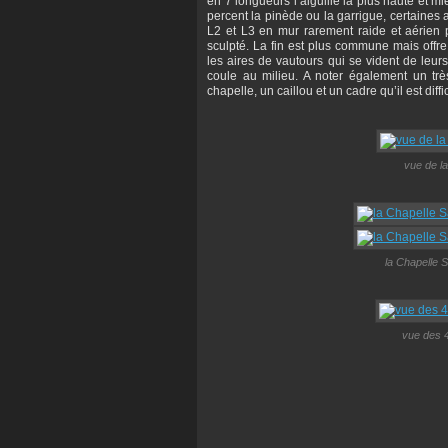
en 7 longueurs l’aiguille la plus haute et m
percent la pinède ou la garrigue, certaines
L2 et L3 en mur rarement raide et aérien p
sculpté. La fin est plus commune mais offr
les aires de vautours qui se vident de leu
coule au milieu. A noter également un tr
chapelle, un caillou et un cadre qu’il est diffi
vue de la
la Chapelle S
vue des 4