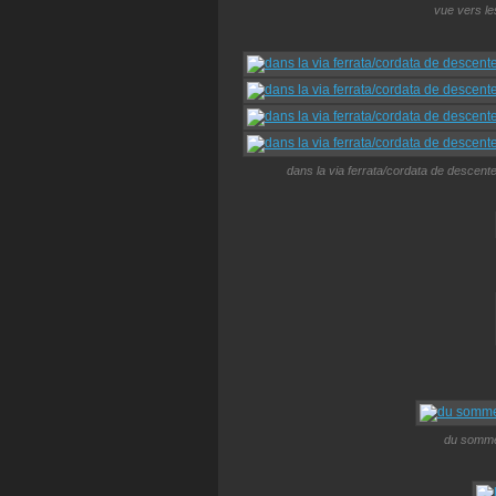
vue vers le
dans la via ferrata/cordata de descent
du sommet