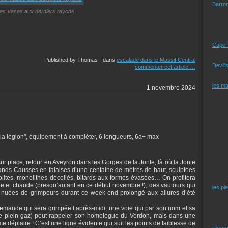
Barro
les Vases aux derniers rayons
Cape 
Published by Thomas
-
dans
escalade dans le Massif Central
Devil'
commenter cet article
…
les m
1 novembre 2024
"la légion", équipement à compléter, 6 longueurs, 6a+ max
r place, retour en Aveyron dans les Gorges de la Jonte, là où la Jonte
ands Causses en falaises d’une centaine de mètres de haut, sculptées
lites, monolithes décollés, bitards aux formes évasées… On profitera
 et chaude (presqu’autant en ce début novembre !), des vautours qui
les pi
 nuées de grimpeurs durant ce week-end prolongé aux allures d’été
a demande qui sera grimpée l’après-midi, une voie qui par son nom et sa
ée plein gaz) peut rappeler son homologue du Verdon, mais dans une
me déplaire ! C’est une ligne évidente qui suit les points de faiblesse de
réserv