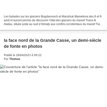
Les balades sur les glaciers Bogdanovich et Manshuk Mametova des 8 et 9
août m’auront permis de découvrir l’état des glaciers du massif Trans-Ili
Alatau, située juste au sud d’Almaty aux confins occidentaux du massif Tian
Shan : http://deprovenceetdailleurs.net/2024/08/glacier-bogdanovich-
1.html...
la face nord de la Grande Casse, un demi-siècle
de fonte en photos
Publié le 26/04/2023 à 09:22
Par
Thomas