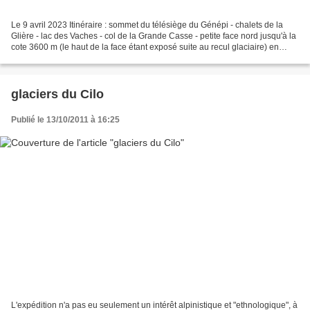
Le 9 avril 2023 Itinéraire : sommet du télésiège du Génépi - chalets de la
Glière - lac des Vaches - col de la Grande Casse - petite face nord jusqu'à la
cote 3600 m (le haut de la face étant exposé suite au recul glaciaire) en
aller-retour Sommet : 3600...
glaciers du Cilo
Publié le 13/10/2011 à 16:25
L'expédition n'a pas eu seulement un intérêt alpinistique et "ethnologique", à