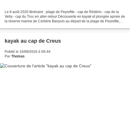
Le 8 août 2020 Itinéraire : plage de Peyrefite - cap de Rédéris - cap de la
Vella - cap du Troc en aller-retour Découverte en kayak et plongée apnée de
la réserve marine de Cerbère Banyuls au départ de la plage de Peyrefite,
une mise à l’eau idéale avec...
kayak au cap de Creus
Publié le 10/08/2020 à 08:44
Par
Thomas