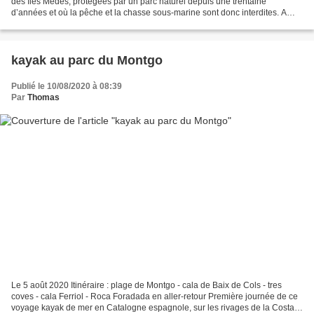
des îles Medes, protégées par un parc naturel depuis une trentaine
d’années et où la pêche et la chasse sous-marine sont donc interdites. A
l’instar des réserves de Port-Cros...
kayak au parc du Montgo
Publié le 10/08/2020 à 08:39
Par
Thomas
Le 5 août 2020 Itinéraire : plage de Montgo - cala de Baix de Cols - tres
coves - cala Ferriol - Roca Foradada en aller-retour Première journée de ce
voyage kayak de mer en Catalogne espagnole, sur les rivages de la Costa