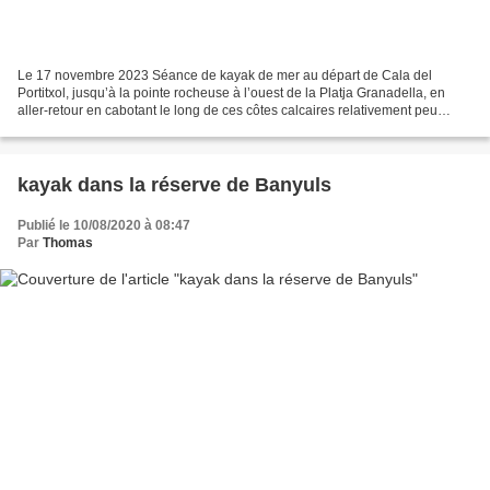
Le 17 novembre 2023 Séance de kayak de mer au départ de Cala del
Portitxol, jusqu’à la pointe rocheuse à l’ouest de la Platja Granadella, en
aller-retour en cabotant le long de ces côtes calcaires relativement peu
élevées mais rarement esthétiques et...
kayak dans la réserve de Banyuls
Publié le 10/08/2020 à 08:47
Par
Thomas