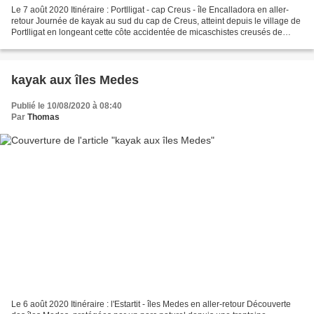
Le 7 août 2020 Itinéraire : Portlligat - cap Creus - île Encalladora en aller-
retour Journée de kayak au sud du cap de Creus, atteint depuis le village de
Portlligat en longeant cette côte accidentée de micaschistes creusés de
taffonis aux formes souvent...
kayak aux îles Medes
Publié le 10/08/2020 à 08:40
Par
Thomas
Le 6 août 2020 Itinéraire : l'Estartit - îles Medes en aller-retour Découverte