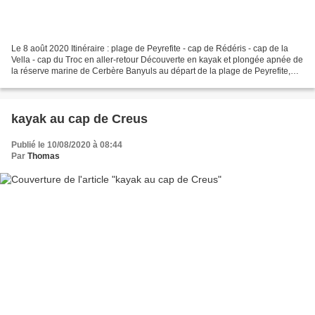
Le 8 août 2020 Itinéraire : plage de Peyrefite - cap de Rédéris - cap de la
Vella - cap du Troc en aller-retour Découverte en kayak et plongée apnée de
la réserve marine de Cerbère Banyuls au départ de la plage de Peyrefite,
une mise à l’eau idéale avec...
kayak au cap de Creus
Publié le 10/08/2020 à 08:44
Par
Thomas