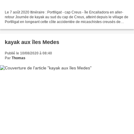
Le 7 août 2020 Itinéraire : Portlligat - cap Creus - île Encalladora en aller-
retour Journée de kayak au sud du cap de Creus, atteint depuis le village de
Portlligat en longeant cette côte accidentée de micaschistes creusés de
taffonis aux formes souvent...
kayak aux îles Medes
Publié le 10/08/2020 à 08:40
Par
Thomas