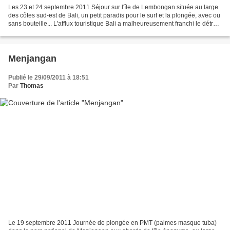
Les 23 et 24 septembre 2011 Séjour sur l'île de Lembongan située au large
des côtes sud-est de Bali, un petit paradis pour le surf et la plongée, avec ou
sans bouteille... L'afflux touristique Bali a malheureusement franchi le détroit
qui sépare Lembongan...
Menjangan
Publié le 29/09/2011 à 18:51
Par
Thomas
Le 19 septembre 2011 Journée de plongée en PMT (palmes masque tuba)