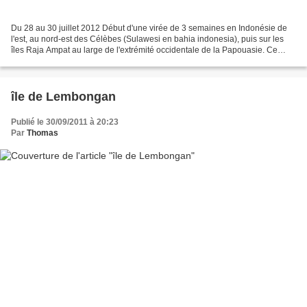
Du 28 au 30 juillet 2012 Début d'une virée de 3 semaines en Indonésie de
l'est, au nord-est des Célèbes (Sulawesi en bahia indonesia), puis sur les
îles Raja Ampat au large de l'extrémité occidentale de la Papouasie. Ce
voyage sur des îles encore relativement...
île de Lembongan
Publié le 30/09/2011 à 20:23
Par
Thomas