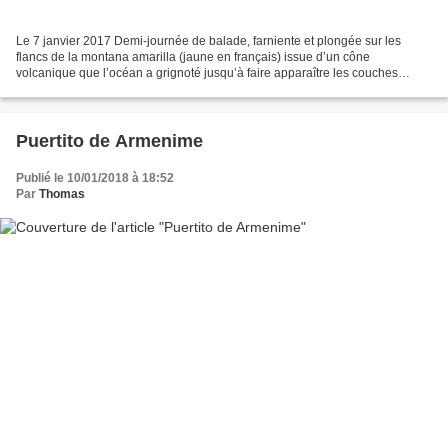
Le 7 janvier 2017 Demi-journée de balade, farniente et plongée sur les
flancs de la montana amarilla (jaune en français) issue d’un cône
volcanique que l’océan a grignoté jusqu’à faire apparaître les couches
successives de scories multicolores. Le bord...
Puertito de Armenime
Publié le 10/01/2018 à 18:52
Par
Thomas