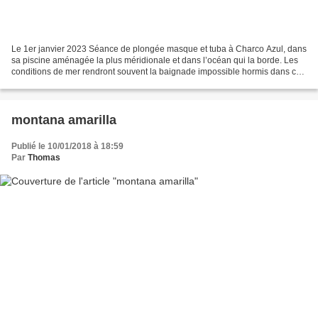
Le 1er janvier 2023 Séance de plongée masque et tuba à Charco Azul, dans
sa piscine aménagée la plus méridionale et dans l’océan qui la borde. Les
conditions de mer rendront souvent la baignade impossible hormis dans ces
bassins protégés des vagues, même...
montana amarilla
Publié le 10/01/2018 à 18:59
Par
Thomas