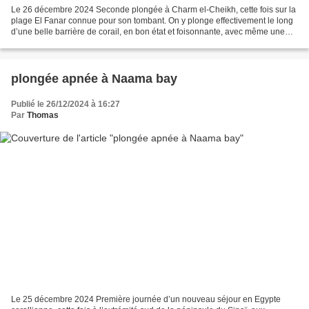
Le 26 décembre 2024 Seconde plongée à Charm el-Cheikh, cette fois sur la
plage El Fanar connue pour son tombant. On y plonge effectivement le long
d’une belle barrière de corail, en bon état et foisonnante, avec même une
tortue observée ce jour. Le vent...
plongée apnée à Naama bay
Publié le 26/12/2024 à 16:27
Par
Thomas
Le 25 décembre 2024 Première journée d’un nouveau séjour en Egypte