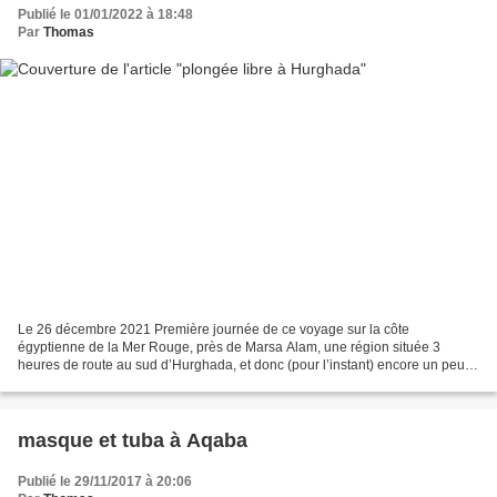
Publié le 01/01/2022 à 18:48
Par
Thomas
Le 26 décembre 2021 Première journée de ce voyage sur la côte
égyptienne de la Mer Rouge, près de Marsa Alam, une région située 3
heures de route au sud d’Hurghada, et donc (pour l’instant) encore un peu à
l’écart de la frénésie touristique qui a atteint...
masque et tuba à Aqaba
Publié le 29/11/2017 à 20:06