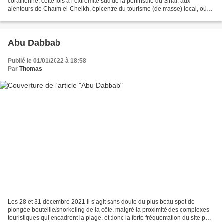
corallienne, cette fois à l’extrémité sud de la péninsule du Sinaï, aux
alentours de Charm el-Cheikh, épicentre du tourisme (de masse) local, où
les grands complexes hôteliers ont fleuri...
Abu Dabbab
Publié le 01/01/2022 à 18:58
Par
Thomas
Les 28 et 31 décembre 2021 Il s’agit sans doute du plus beau spot de
plongée bouteille/snorkeling de la côte, malgré la proximité des complexes
touristiques qui encadrent la plage, et donc la forte fréquentation du site par