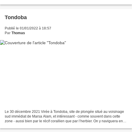
les plongeurs bouteilles ou...
Tondoba
Publié le 01/01/2022 à 18:57
Par
Thomas
Le 30 décembre 2021 Virée à Tondoba, site de plongée situé au voisinage
sud immédiat de Marsa Alam, et intéressant - comme souvent dans cette
zone - aussi bien par le récif corallien que par l’herbier. On y naviguera en
kayak pour la seule fois de ce...