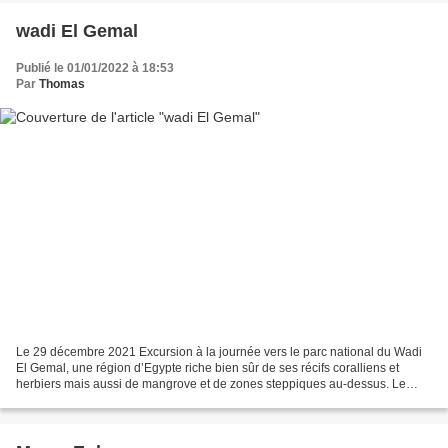
wadi El Gemal
Publié le 01/01/2022 à 18:53
Par
Thomas
Le 29 décembre 2021 Excursion à la journée vers le parc national du Wadi
El Gemal, une région d’Egypte riche bien sûr de ses récifs coralliens et
herbiers mais aussi de mangrove et de zones steppiques au-dessus. Le
parc a surtout permis d’éviter toute...