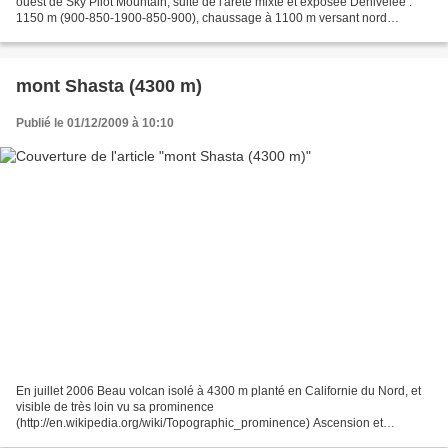
ouest de Sky Pilot Mountain, suite de l'arête mixte et exposée Dénivelée :
1150 m (900-850-1900-850-900), chaussage à 1100 m versant nord
Sommet : 1900 m Difficulté : 3.3 Première...
mont Shasta (4300 m)
Publié le 01/12/2009 à 10:10
En juillet 2006 Beau volcan isolé à 4300 m planté en Californie du Nord, et
visible de très loin vu sa prominence
(http://en.wikipedia.org/wiki/Topographic_prominence) Ascension et
descente à skis via la voie normale Avalanche Gulch du versant sud.