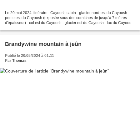
Le 20 mai 2024 Itinéraire : Cayoosh cabin - glacier nord-est du Cayoosh -
pente est du Cayoosh (exposée sous des corniches de jusqu'à 7 mètres
d'épaisseur) - col est du Cayoosh - glacier est du Cayoosh - lac du Cayoosh
creek - Cayoosh cabin Sommet : 2500...
Brandywine mountain à jeûn
Publié le 20/05/2024 à 01:11
Par
Thomas