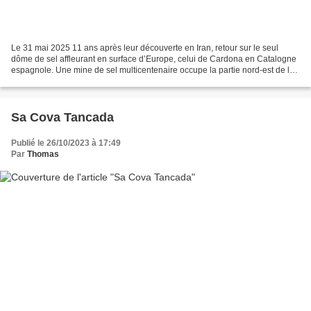
Le 31 mai 2025 11 ans après leur découverte en Iran, retour sur le seul
dôme de sel affleurant en surface d’Europe, celui de Cardona en Catalogne
espagnole. Une mine de sel multicentenaire occupe la partie nord-est de la
montagne de sel, mais la partie...
Sa Cova Tancada
Publié le 26/10/2023 à 17:49
Par
Thomas