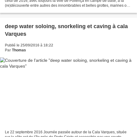
celui de 2016, avec toujours la ville de Pollença en campe de base, à la
(re)découverte entre autres des innombrables et belles grottes, marines ou
non, de cette île karstique aux...
deep water soloing, snorkeling et caving à cala
Varques
Publié le 25/09/2016 à 18:22
Par
Thomas
Le 22 septembre 2016 Journée passée autour de la Cala Varques, située
sur la côte est de l’île près de Porto Cristo et accessible par une courte