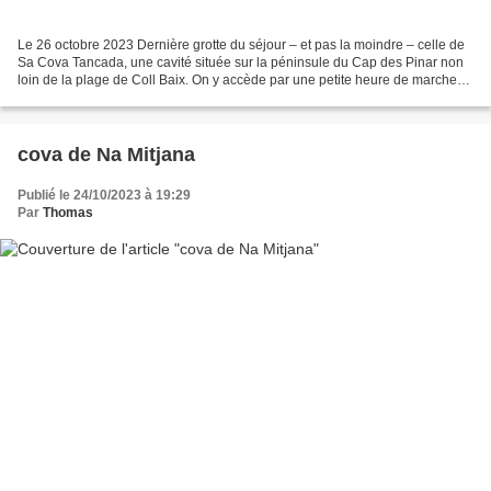
Le 26 octobre 2023 Dernière grotte du séjour – et pas la moindre – celle de
Sa Cova Tancada, une cavité située sur la péninsule du Cap des Pinar non
loin de la plage de Coll Baix. On y accède par une petite heure de marche
sur un sentier bien aménagé...
cova de Na Mitjana
Publié le 24/10/2023 à 19:29
Par
Thomas