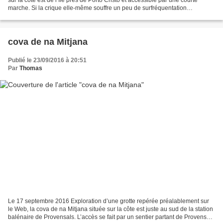
marche. Si la crique elle-même souffre un peu de surfréquentation
accentuée par la petitesse de son ruban...
cova de na Mitjana
Publié le 23/09/2016 à 20:51
Par
Thomas
Le 17 septembre 2016 Exploration d’une grotte repérée préalablement sur
le Web, la cova de na Mitjana située sur la côte est juste au sud de la station
balénaire de Provensals. L’accès se fait par un sentier partant de Provensals