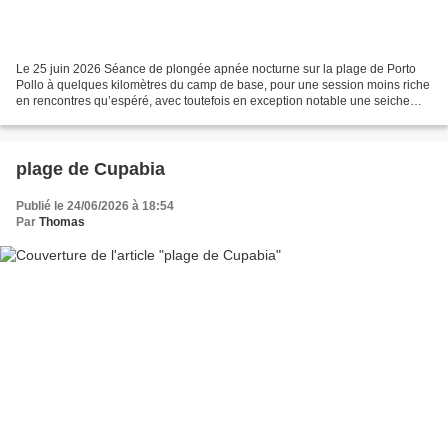
Le 25 juin 2026 Séance de plongée apnée nocturne sur la plage de Porto
Pollo à quelques kilomètres du camp de base, pour une session moins riche
en rencontres qu’espéré, avec toutefois en exception notable une seiche
rarement peu craintive, voire curieuse,...
plage de Cupabia
Publié le 24/06/2026 à 18:54
Par
Thomas