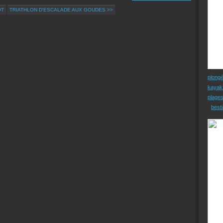
OT
TRIATHLON D'ESCALADE AUX GOUDES >>
plong
kayak
plage
besti