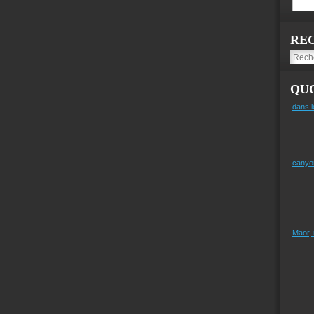
RE
QUO
dans l
canyo
Maor,