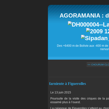
AGORAMANIA : des
Des +6400 m de Bolivie aux -400 m de 
nervur
<< CHOURUM CL
farniente à Figuerolles
Le 13 juin 2015
Poursuite de la visite des criques de la p
essaimé plus à l’ouest.
La calanque de Figuerolles s’atteint au ch