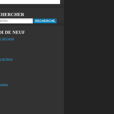
CHERCHER
I DE NEUF
e Val Canali
n de Neva
 majeur