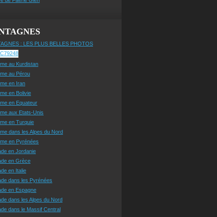
NTAGNES
AGNES : LES PLUS BELLES PHOTOS
sme au Kurdistan
sme au Pérou
sme en Iran
sme en Bolivie
sme en Equateur
sme aux Etats-Unis
sme en Turquie
sme dans les Alpes du Nord
isme en Pyrénées
ade en Jordanie
ade en Grèce
de en Italie
ade dans les Pyrénées
ade en Espagne
de dans les Alpes du Nord
de dans le Massif Central