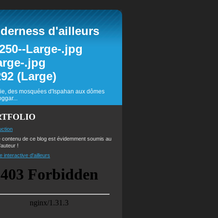
erness d'ailleurs
inie, des mosquées d'Ispahan aux dômes
ggar...
RTFOLIO
uction
e contenu de ce blog est évidemment soumis au
'auteur !
e interactive d'ailleurs