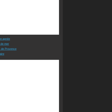
ée apnée
 de mer
s de Provence
aire