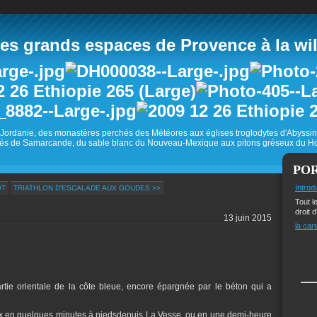
 grands espaces de Provence à la wild
Jordanie, des monastères perchés des Météores aux églises troglodytes d'Abyss
és de Samarcande, du sable blanc du Nouveau-Mexique aux pitons gréseux du Ho
PO
Introd
OT
TRIATHLON D'ESCALADE AUX GOUDES >>
Tout l
droit d
13 juin 2015
la cart
artie orientale de la côte bleue, encore épargnée par le béton qui a
oix en quelques minutes à piedsdepuis La Vesse, ou en une demi-heure