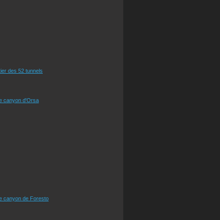
tier des 52 tunnels
le canyon d'Orsa
le canyon de Foresto