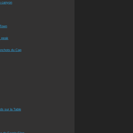
n canyon
Town
s peak
anchots du Cap
eds sur la Table
e de Faerie Glen