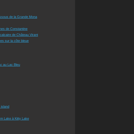
essous de la Grande Mona
ines de Constantine
 calcaire de Château Virant
es sur la côte bleue
c au Lac Bleu
 island
m Lake à Kitty Lake