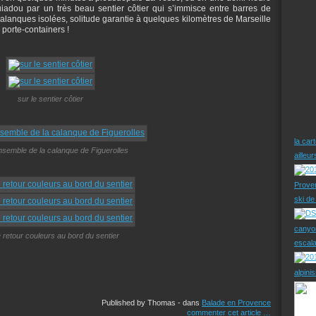
dou par un très beau sentier côtier qui s’immisce entre barres de
 calanques isolées, solitude garantie à quelques kilomètres de Marseille
 porte-containers !
sur le sentier côtier
la car
nsemble de la calanque de Figuerolles
ailleu
Prove
ski d
canyo
e retour couleurs au bord du sentier
escal
alpini
Published by Thomas
-
dans
Balade en Provence
commenter cet article
…