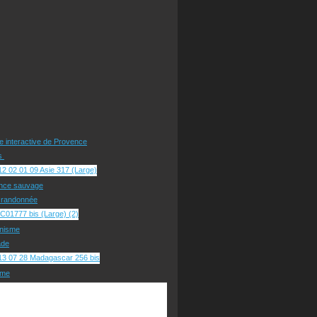
te interactive de Provence
rs
nce sauvage
e randonnée
nisme
ade
sme