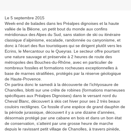
Le 5 septembre 2015
Week-end de balades dans les Préalpes dignoises et la haute
vallée de la Bléone, un petit bout du monde aux confins
méridionaux des Alpes du Sud, sans station de ski ou itinéraire
classique d’alpinisme, escalade, randonnée ou canyonisme, et
donc à l’écart des flux touristiques qui se dirigent plutôt vers les
Ecrins, le Mercantour ou le Queyras. Le secteur offre pourtant
une nature sauvage et préservée à 2 heures de route des
métropoles des Bouches-du-Rhône, avec en particulier de
nombreux fossiles et formations rocheuses exceptionnelles à
base de marnes stratifiées, protégés par la réserve géologique
de Haute-Provence.
On partira donc le samedi à la découverte de l’ichtyosaure de
Chanolles, blotti sur une crête de robines (formations marneuses
spécifiques aux Préalpes Dignoises) dans le versant nord du
Cheval Blanc, découvert à skis cet hiver pour ses 2 très beaux
couloirs rectilignes. Ce fossile d’une espèce de grand dauphin de
la période jurassique, découvert il y a une dizaine d’années,
désormais protégé par une cabane en bois et dans un bon état
de conservation, s’atteint par une grosse heure de marche
depuis le ravissant petit village de Chanolles, à travers pinède,