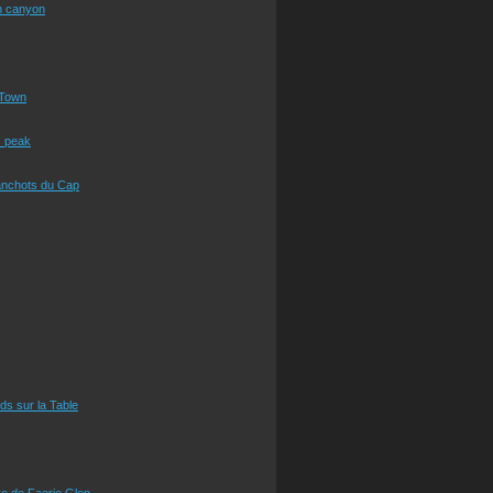
n canyon
Town
s peak
anchots du Cap
eds sur la Table
e de Faerie Glen