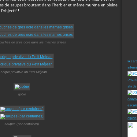
es de saupes broutant dans l’herbier et même murène en pleine
’objectif !
couches de grès ocre dans les marnes grises
la car
ailleu
 crique privative du Petit Méjean
Prove
ski d
gobie
canyo
escal
alpini
saupes (par centaines)