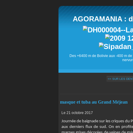
AGORAMANIA : des
Des +6400 m de Bolivie aux -400 m de 
nervur
<< SUR LES DE
masque et tuba au Grand Méjean
Le 21 octobre 2017
Journée de baignade sur les criques du P
aux derniers flux de sud. On en profite
marnes grises décorées de veines de grès