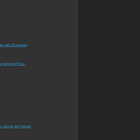
tier des 52 tunnels
le canyon d'Orsa
le canyon de Foresto