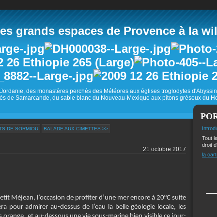
 grands espaces de Provence à la wild
Jordanie, des monastères perchés des Météores aux églises troglodytes d'Abyss
és de Samarcande, du sable blanc du Nouveau-Mexique aux pitons gréseux du Ho
PO
Introd
NTS DE SORMIOU
BALADE AUX CIMETTES >>
Tout l
droit d
21 octobre 2017
la cart
etit Méjean, l’occasion de profiter d’une mer encore à 20°C suite
ra pour admirer au-dessus de l’eau la belle géologie locale, les
 orange, et au-dessous une vie sous-marine bien visible ce jour-