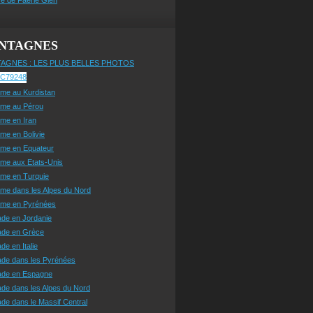
NTAGNES
AGNES : LES PLUS BELLES PHOTOS
sme au Kurdistan
sme au Pérou
sme en Iran
sme en Bolivie
sme en Equateur
sme aux Etats-Unis
sme en Turquie
sme dans les Alpes du Nord
isme en Pyrénées
ade en Jordanie
ade en Grèce
de en Italie
ade dans les Pyrénées
ade en Espagne
de dans les Alpes du Nord
de dans le Massif Central