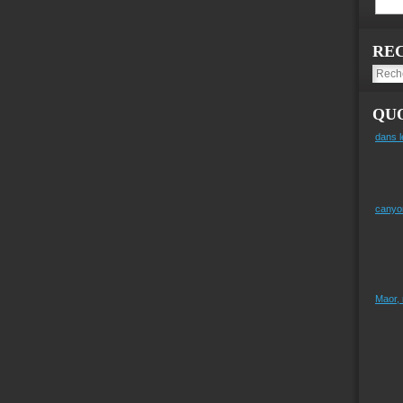
RE
QUO
dans l
canyo
Maor,