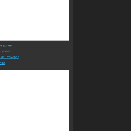
ée apnée
 de mer
s de Provence
aire