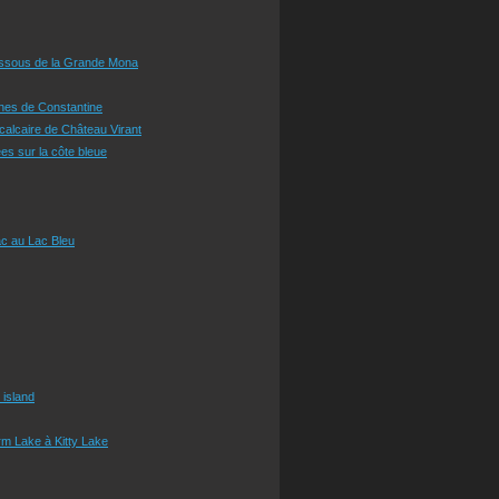
essous de la Grande Mona
ines de Constantine
 calcaire de Château Virant
es sur la côte bleue
c au Lac Bleu
 island
m Lake à Kitty Lake