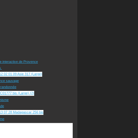
te interactive de Provence
rs
nce sauvage
e randonnée
nisme
ade
sme