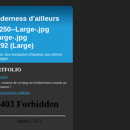
erness d'ailleurs
inie, des mosquées d'Ispahan aux dômes
ggar...
RTFOLIO
uction
e contenu de ce blog est évidemment soumis au
'auteur !
e interactive d'ailleurs