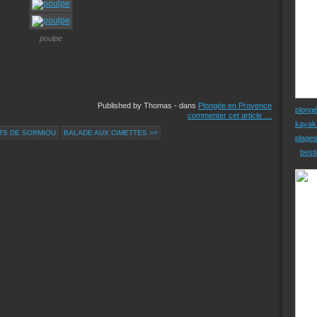
poulpe
Published by Thomas
-
dans
Plongée en Provence
plong
commenter cet article
…
kayak
NTS DE SORMIOU
BALADE AUX CIMETTES >>
plage
besti