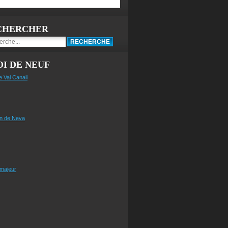
CHERCHER
I DE NEUF
e Val Canali
n de Neva
 majeur