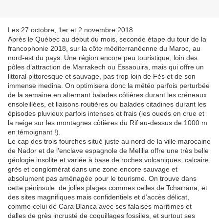
Les 27 octobre, 1er et 2 novembre 2018
Après le Québec au début du mois, seconde étape du tour de la
francophonie 2018, sur la côte méditerranéenne du Maroc, au
nord-est du pays. Une région encore peu touristique, loin des
pôles d’attraction de Marrakech ou Essaouira, mais qui offre un
littoral pittoresque et sauvage, pas trop loin de Fès et de son
immense medina. On optimisera donc la météo parfois perturbée
de la semaine en alternant balades côtières durant les créneaux
ensoleillées, et liaisons routières ou balades citadines durant les
épisodes pluvieux parfois intenses et frais (les oueds en crue et
la neige sur les montagnes côtières du Rif au-dessus de 1000 m
en témoignant !).
Le cap des trois fourches situé juste au nord de la ville marocaine
de Nador et de l’enclave espagnole de Melilla offre une très belle
géologie insolite et variée à base de roches volcaniques, calcaire,
grès et conglomérat dans une zone encore sauvage et
absolument pas aménagée pour le tourisme. On trouve dans
cette péninsule de jolies plages commes celles de Tcharrana, et
des sites magnifiques mais confidentiels et d’accès délicat,
comme celui de Cara Blanca avec ses falaises maritimes et
dalles de grès incrusté de coquillages fossiles, et surtout ses