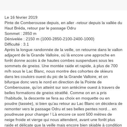
Le 16 février 2019
Pinte de Comberousse depuis, en aller -retour depuis la vallée du
Haut Bréda, retour par le passage Odru
Sommet : 2850 m
Dénivelée : 2150 m (1000-2850-2100-2400-1000)
Difficulté : 3.1
Après la longue randonnée de la veille, on retourne dans le vallon
adjaçent de la Grande Valloire, où là encore une approche en
forêt donne accès à de hautes combes suspendues sous les
sommets de gneiss. Une montée raide et rapide, à plus de 700
m/h sous le Lac Blanc, nous montre des cohortes de skieurs
dans les couloirs ouest du pic de la Grande Valloire, et on
bifurque donc vers le nord en direction de la Pointe de
Comberousse, qu’on atteint sur son antécime ouest à travers de
belles formations de gneiss stratifié. Comme on en a pris
l’habitude, la descente se fera au choix en moquette ou en
poudre (tassée), si bien qu’au retour au Lac Blanc on décidera de
remonter vers le passage Odru et ses belles pentes nord… en
poudreuse pour changer ! Là encore ce sont 500 mètres de
neige froide et vierge qui nous attendent, avant une forêt plus
raide et délicate que la veille mais encore bien skiable à condition