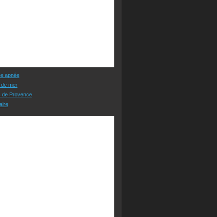
ée apnée
 de mer
s de Provence
aire