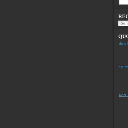
RE
QUO
dans l
canyo
Maor,