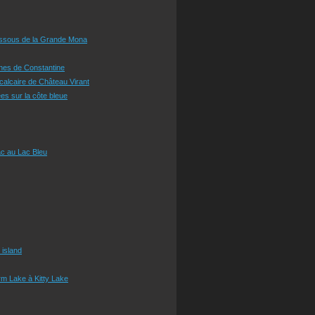
essous de la Grande Mona
ines de Constantine
 calcaire de Château Virant
es sur la côte bleue
c au Lac Bleu
 island
m Lake à Kitty Lake