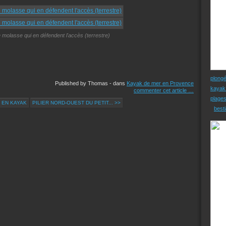
de molasse qui en défendent l'accès (terrestre)
plong
Published by Thomas
-
dans
Kayak de mer en Provence
kayak
commenter cet article
…
plage
 EN KAYAK
PILIER NORD-OUEST DU PETIT... >>
besti