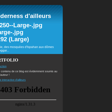
erness d'ailleurs
inie, des mosquées d'Ispahan aux dômes
ggar...
RTFOLIO
uction
e contenu de ce blog est évidemment soumis au
'auteur !
e interactive d'ailleurs