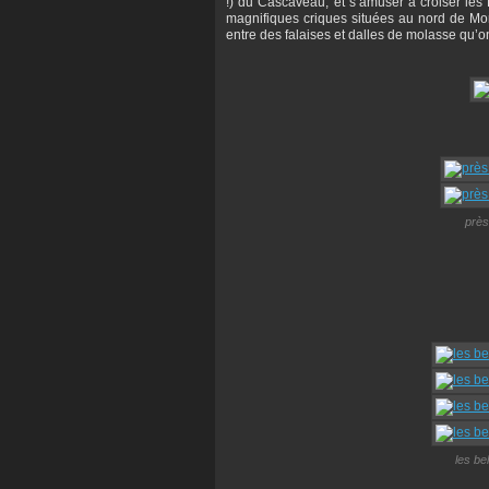
!) du Cascaveau, et s’amuser à croiser les 
magnifiques criques situées au nord de Mon
entre des falaises et dalles de molasse qu’o
près
les bel