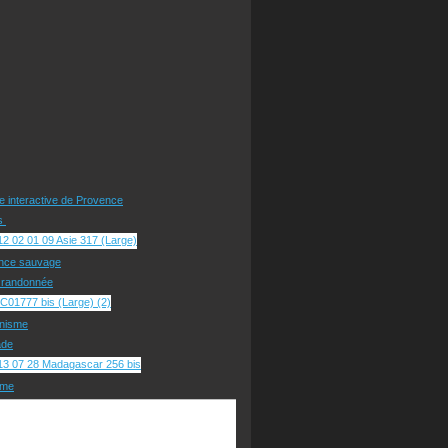
te interactive de Provence
rs
nce sauvage
e randonnée
nisme
ade
sme