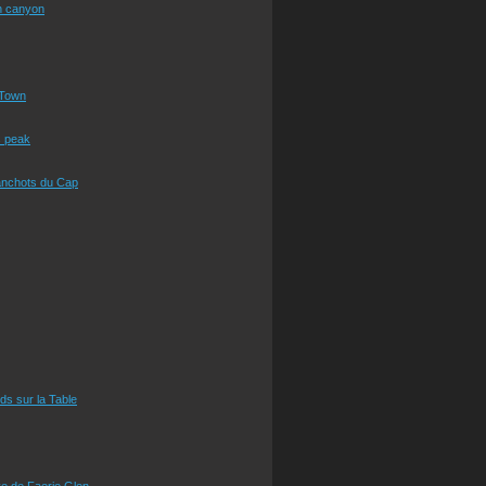
n canyon
Town
s peak
anchots du Cap
eds sur la Table
e de Faerie Glen