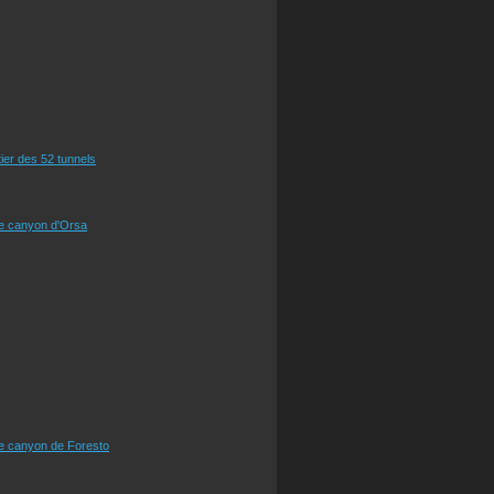
tier des 52 tunnels
le canyon d'Orsa
le canyon de Foresto