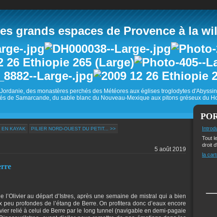
 grands espaces de Provence à la wild
Jordanie, des monastères perchés des Météores aux églises troglodytes d'Abyss
és de Samarcande, du sable blanc du Nouveau-Mexique aux pitons gréseux du Ho
PO
Introd
 EN KAYAK
PILIER NORD-OUEST DU PETIT... >>
Tout l
droit d
5 août 2019
la cart
erre
e l’Olivier au départ d’Istres, après une semaine de mistral qui a bien
x peu profondes de l’étang de Berre. On profitera donc d’eaux encore
vier relié à celui de Berre par le long tunnel (navigable en demi-pagaie