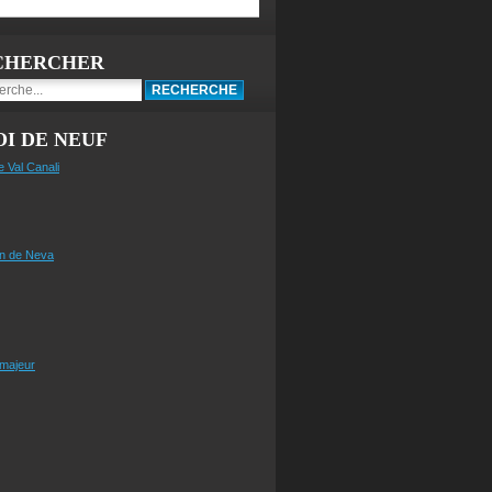
CHERCHER
I DE NEUF
e Val Canali
n de Neva
 majeur