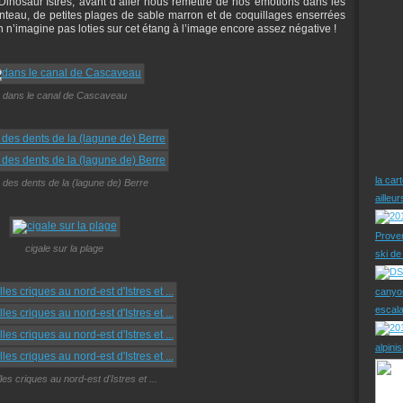
Dinosaur’Istres, avant d’aller nous remettre de nos émotions dans les
teau, de petites plages de sable marron et de coquillages enserrées
n n’imagine pas loties sur cet étang à l’image encore assez négative !
dans le canal de Cascaveau
la car
 des dents de la (lagune de) Berre
ailleu
Prove
cigale sur la plage
ski d
canyo
escal
alpini
les criques au nord-est d'Istres et ...