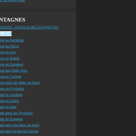
NTAGNES
AGNES : LES PLUS BELLES PHOTOS
sme au Kurdistan
sme au Pérou
sme en Iran
sme en Bolivie
sme en Equateur
sme aux Etats-Unis
sme en Turquie
sme dans les Alpes du Nord
isme en Pyrénées
ade en Jordanie
ade en Grèce
de en Italie
ade dans les Pyrénées
ade en Espagne
de dans les Alpes du Nord
de dans le Massif Central