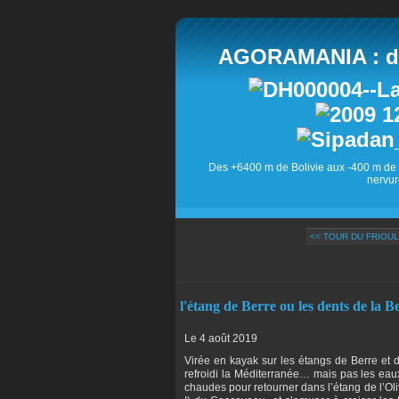
AGORAMANIA : des
Des +6400 m de Bolivie aux -400 m de 
nervur
<< TOUR DU FRIOUL
l'étang de Berre ou les dents de la B
Le 4 août 2019
Virée en kayak sur les étangs de Berre et d
refroidi la Méditerranée… mais pas les eau
chaudes pour retourner dans l’étang de l’Oli