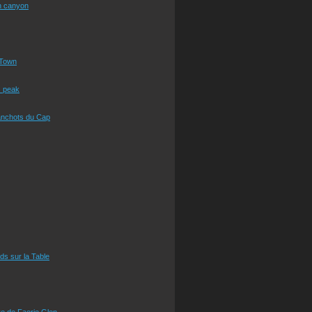
n canyon
Town
s peak
anchots du Cap
eds sur la Table
e de Faerie Glen