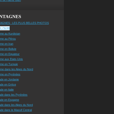
NTAGNES
AGNES : LES PLUS BELLES PHOTOS
sme au Kurdistan
sme au Pérou
sme en Iran
sme en Bolivie
sme en Equateur
sme aux Etats-Unis
sme en Turquie
sme dans les Alpes du Nord
isme en Pyrénées
ade en Jordanie
ade en Grèce
de en Italie
ade dans les Pyrénées
ade en Espagne
de dans les Alpes du Nord
de dans le Massif Central