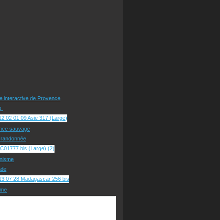
te interactive de Provence
rs
nce sauvage
e randonnée
nisme
ade
sme