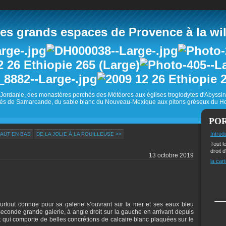
 grands espaces de Provence à la wild
Jordanie, des monastères perchés des Météores aux églises troglodytes d'Abyss
és de Samarcande, du sable blanc du Nouveau-Mexique aux pitons gréseux du Ho
PO
Introd
HAUT EN BAS
DE LA JOLIE À LA POUILLEUSE >>
Tout l
droit d
13 octobre 2019
la cart
urtout connue pour sa galerie s’ouvrant sur la mer et ses eaux bleu
 seconde grande galerie, à angle droit sur la gauche en arrivant depuis
 et qui comporte de belles concrétions de calcaire blanc plaquées sur le