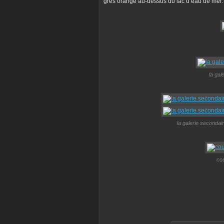
grès orange au-dessus du lac d’eau de mer
la gal
la galerie secondai
cou