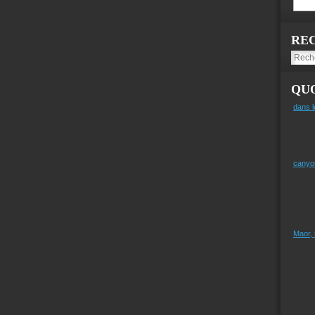
RE
QUO
dans l
canyo
Maor,