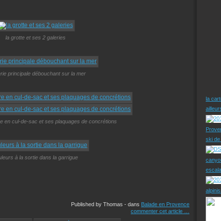
.
la grotte et ses 2 galeries
erie principale débouchant sur la mer
la car
ailleu
re en cul-de-sac et ses plaquages de concrétions
Prove
ski d
leurs à la sortie dans la garrigue
canyo
escal
alpini
Published by Thomas
-
dans
Balade en Provence
commenter cet article
…