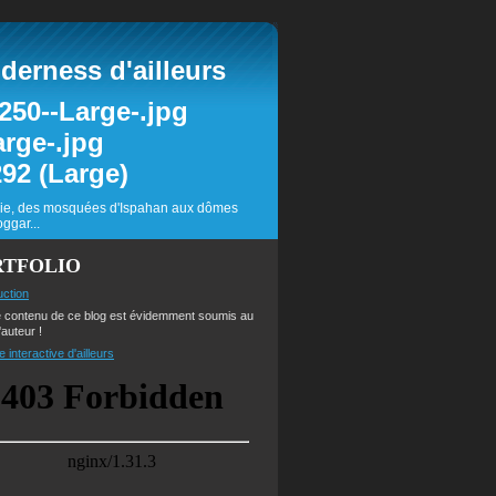
erness d'ailleurs
inie, des mosquées d'Ispahan aux dômes
ggar...
RTFOLIO
uction
e contenu de ce blog est évidemment soumis au
'auteur !
e interactive d'ailleurs