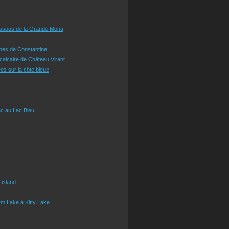
essous de la Grande Mona
ines de Constantine
 calcaire de Château Virant
es sur la côte bleue
c au Lac Bleu
 island
m Lake à Kitty Lake