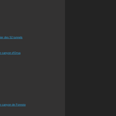
tier des 52 tunnels
le canyon d'Orsa
le canyon de Foresto