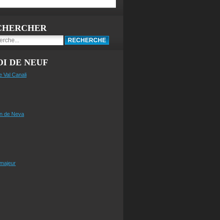
CHERCHER
I DE NEUF
e Val Canali
n de Neva
 majeur