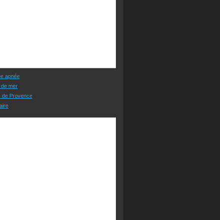
ée apnée
 de mer
s de Provence
aire