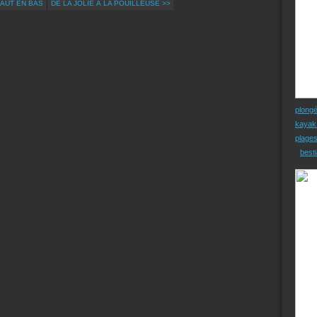
HAUT EN BAS
DE LA JOLIE À LA POUILLEUSE >>
plong
kayak
plage
besti