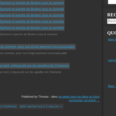
RE
QUO
Samivel et spectre de Broken sous le sommet
dans l
ge du sommet, avec son Doigt aisément reconnaissable
canyo
us tard, crépuscule sur les aiguilles de Chamonix
Maor,
Published by Thomas
-
dans
escalade dans les Alpes du Nord
commenter cet article
…
DES PERRONS
DEEP WATER SOLO À NIOLON >>