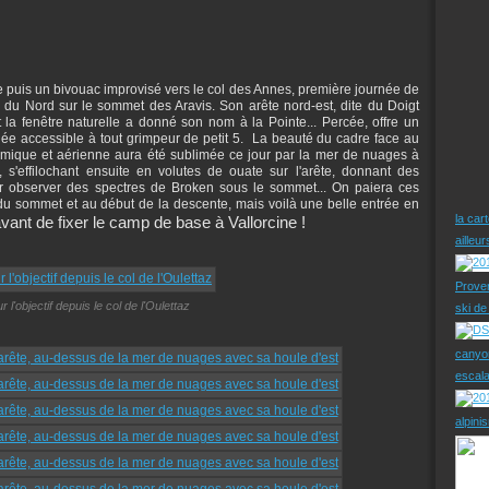
e puis un bivouac improvisé vers le col des Annes, première journée de
du Nord sur le sommet des Aravis. Son arête nord-est, dite du Doigt
 la fenêtre naturelle a donné son nom à la Pointe... Percée, offre un
iée accessible à tout grimpeur de petit 5. La beauté du cadre face au
mique et aérienne aura été sublimée ce jour par la mer de nuages à
s'effilochant ensuite en volutes de ouate sur l'arête, donnant des
ir observer des spectres de Broken sous le sommet... On paiera ces
du sommet et au début de la descente, mais voilà une belle entrée en
la car
vant de fixer le camp de base à Vallorcine !
ailleu
Prove
r l'objectif depuis le col de l'Oulettaz
ski d
canyo
escal
alpini