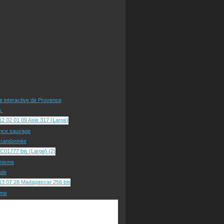
te interactive de Provence
rs
nce sauvage
e randonnée
nisme
ade
sme