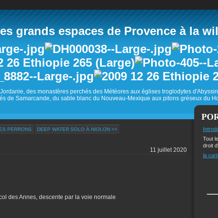
 grands espaces de Provence à la wild
Jordanie, des monastères perchés des Météores aux églises troglodytes d'Abyss
és de Samarcande, du sable blanc du Nouveau-Mexique aux pitons gréseux du Ho
PO
Introd
DES PERRONS
DEEP WATER SOLO À NIOLON >>
Tout l
droit d
11 juillet 2020
la cart
 col des Annes, descente par la voie normale