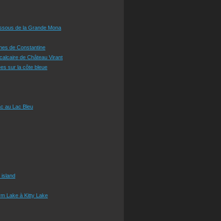
essous de la Grande Mona
ines de Constantine
 calcaire de Château Virant
es sur la côte bleue
c au Lac Bleu
 island
m Lake à Kitty Lake