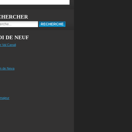
CHERCHER
I DE NEUF
e Val Canali
n de Neva
 majeur