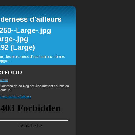
erness d'ailleurs
inie, des mosquées d'Ispahan aux dômes
ggar...
RTFOLIO
uction
e contenu de ce blog est évidemment soumis au
'auteur !
e interactive d'ailleurs