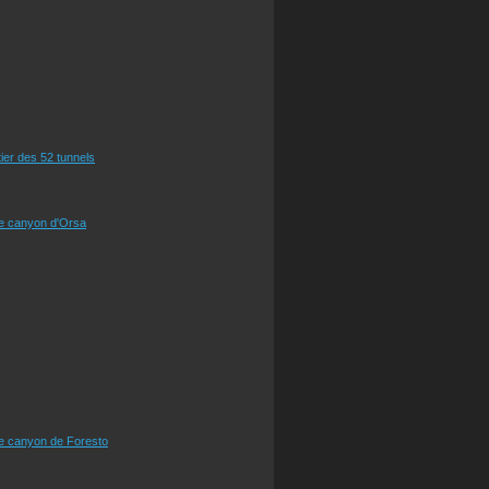
tier des 52 tunnels
le canyon d'Orsa
le canyon de Foresto