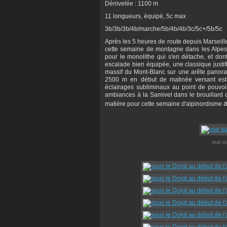
Dénivelée : 1100 m
11 longueurs, équipé, 5c max
3b/3b/3b/4b/marche/5b/4b/4b/3c/5c+/5b/5c
Après les 5 heures de route depuis Marseill
cette semaine de montagne dans les Alpes 
pour le monolithe qui s'en détache, et dont
escalade bien équipée, une classique justif
massif du Mont-Blanc sur une arête panora
2500 m en début de matinée versant est, 
éclairages subliminaux au point de pouvo
ambiances à la Samivel dans le brouillard 
a
matière pour cette semaine d'alpinordisme
vue su