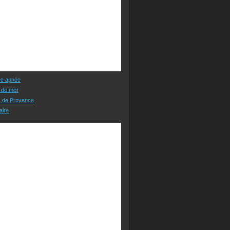
ée apnée
 de mer
s de Provence
aire