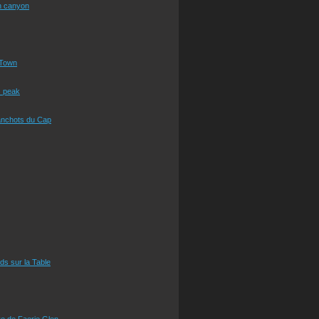
n canyon
Town
s peak
anchots du Cap
eds sur la Table
e de Faerie Glen