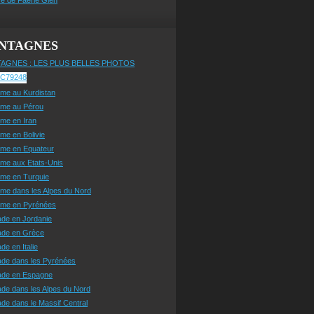
NTAGNES
AGNES : LES PLUS BELLES PHOTOS
sme au Kurdistan
sme au Pérou
sme en Iran
sme en Bolivie
sme en Equateur
sme aux Etats-Unis
sme en Turquie
sme dans les Alpes du Nord
isme en Pyrénées
ade en Jordanie
ade en Grèce
de en Italie
ade dans les Pyrénées
ade en Espagne
de dans les Alpes du Nord
de dans le Massif Central