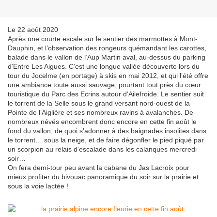
Le 22 août 2020
Après une courte escale sur le sentier des marmottes à Mont-
Dauphin, et l’observation des rongeurs quémandant les carottes,
balade dans le vallon de l’Aup Martin aval, au-dessus du parking
d’Entre Les Aigues. C’est une longue vallée découverte lors du
tour du Jocelme (en portage) à skis en mai 2012, et qui l’été offre
une ambiance toute aussi sauvage, pourtant tout près du cœur
touristique du Parc des Ecrins autour d’Ailefroide. Le sentier suit
le torrent de la Selle sous le grand versant nord-ouest de la
Pointe de l’Aiglière et ses nombreux ravins à avalanches. De
nombreux névés encombrent donc encore en cette fin août le
fond du vallon, de quoi s’adonner à des baignades insolites dans
le torrent… sous la neige, et de faire dégonfler le pied piqué par
un scorpion au relais d’escalade dans les calanques mercredi
soir…
On fera demi-tour peu avant la cabane du Jas Lacroix pour
mieux profiter du bivouac panoramique du soir sur la prairie et
sous la voie lactée !