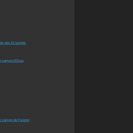
tier des 52 tunnels
le canyon d'Orsa
le canyon de Foresto