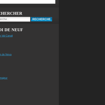
CHERCHER
I DE NEUF
e Val Canali
n de Neva
 majeur