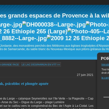
 grands espaces de Provence à la wild
Jordanie, des monastères perchés des Météores aux églises troglodytes d'Abyss
és de Samarcande, du sable blanc du Nouveau-Mexique aux pitons gréseux du Ho
PO
Introd
A GRANDE FACE
LE LAC D'ESPARRON EN VTT >>
Tout l
droit d
27 juin 2021
la cart
yak, psicobloc et plongée apnée
ue du Large – calanque Seynerolles sur l’Ile Verte – la Plageolle – Cap
e – Anse du Sec – Digue du Large – plage Lumière
 et sur le caillou vers le conglomérat du Bec de l’Aigle à La Ciotat. Les