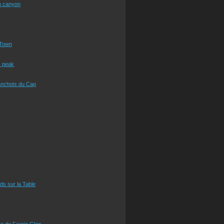
n canyon
Town
s peak
anchots du Cap
eds sur la Table
e de Faerie Glen