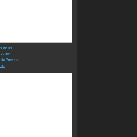
ée apnée
 de mer
s de Provence
aire