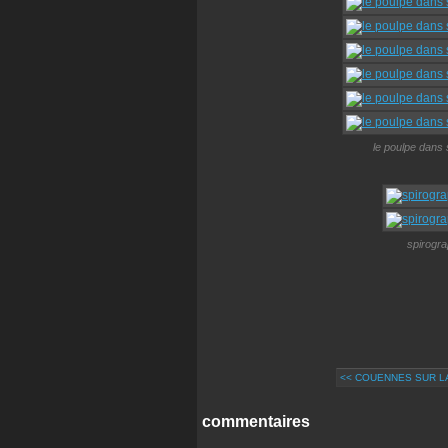
le poulpe dans 
spirogra
<< COUENNES SUR L
commentaires