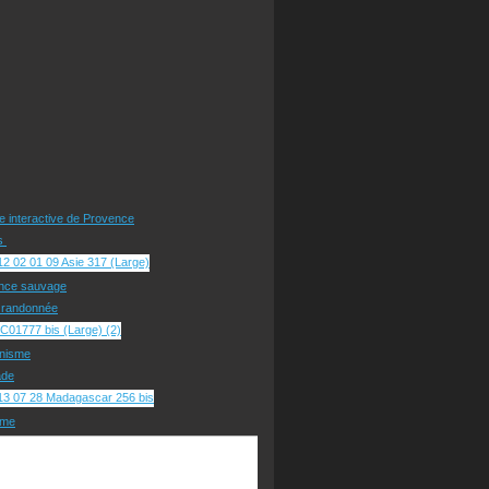
te interactive de Provence
rs
nce sauvage
e randonnée
nisme
ade
sme