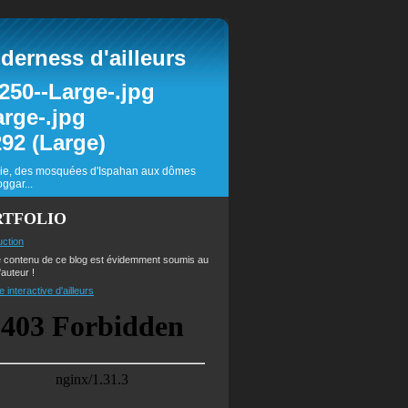
erness d'ailleurs
inie, des mosquées d'Ispahan aux dômes
ggar...
RTFOLIO
uction
e contenu de ce blog est évidemment soumis au
'auteur !
e interactive d'ailleurs