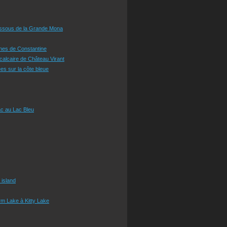
essous de la Grande Mona
ines de Constantine
 calcaire de Château Virant
es sur la côte bleue
c au Lac Bleu
 island
m Lake à Kitty Lake