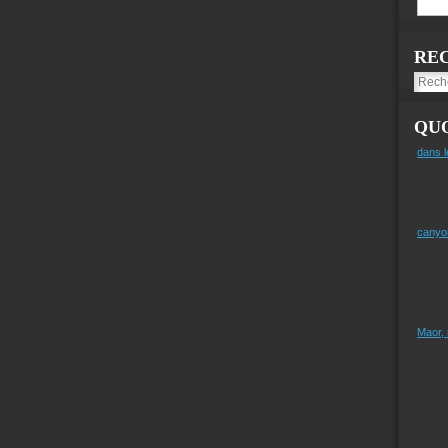
RE
QUO
dans l
canyo
Maor,