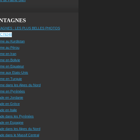
NTAGNES
AGNES : LES PLUS BELLES PHOTOS
sme au Kurdistan
sme au Pérou
sme en Iran
sme en Bolivie
sme en Equateur
sme aux Etats-Unis
sme en Turquie
sme dans les Alpes du Nord
isme en Pyrénées
ade en Jordanie
ade en Grèce
de en Italie
ade dans les Pyrénées
ade en Espagne
de dans les Alpes du Nord
de dans le Massif Central