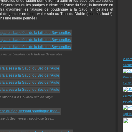
erolles et du Mugel permettront d’admirer les superbes tapisseries
de Seynerolles ou les poulpes curieux de l’Anse du Sec ; la traversée en
tra d’admirer les falaises de poudingue à la Gaudi en pétales et
nt de grimper en deep water solo au Trou du Diable (pas très haut !).
dans une même journée !
s parois bariolées de la faille de Seynerolles
la car
ailleu
Prove
ski d
canyo
s falaises à la Gaudi du Bec de l'Aigle
escal
alpini
nse du Sec, versant poudingue lisse...