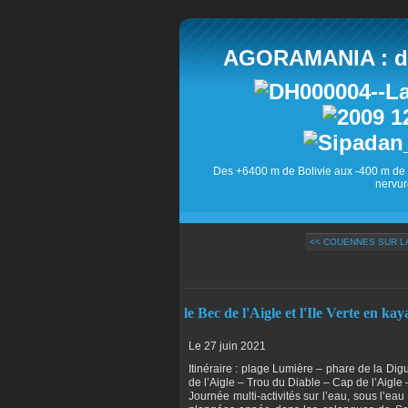
AGORAMANIA : des
Des +6400 m de Bolivie aux -400 m de 
nervur
<< COUENNES SUR L
le Bec de l'Aigle et l'Ile Verte en ka
Le 27 juin 2021
Itinéraire : plage Lumière – phare de la Dig
de l’Aigle – Trou du Diable – Cap de l’Aigl
Journée multi-activités sur l’eau, sous l’eau