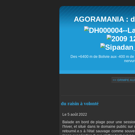
AGORAMANIA : des
Des +6400 m de Bolivie aux -400 m de 
nervur
<< GRIMPE AU
du raisin à volonté
Le 5 août 2022
Balade en bord de plage pour une session
l'hiver, et situé dans le domaine public s
retourné.e.s à l'état sauvage comme souven