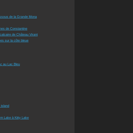
essous de la Grande Mona
ines de Constantine
 calcaire de Château Virant
es sur la côte bleue
c au Lac Bleu
 island
m Lake à Kitty Lake