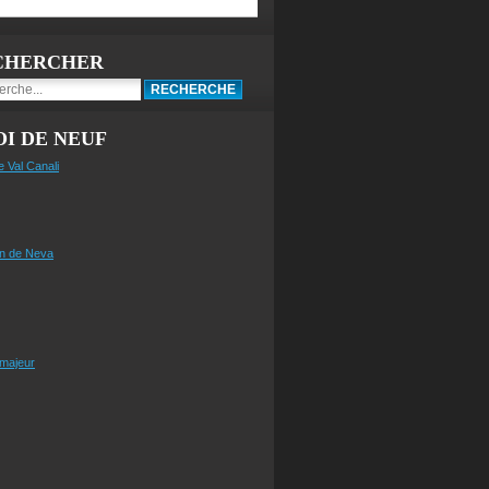
CHERCHER
I DE NEUF
e Val Canali
n de Neva
 majeur