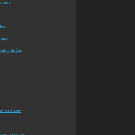
n canyon
Town
s peak
anchots du Cap
eds sur la Table
e de Faerie Glen