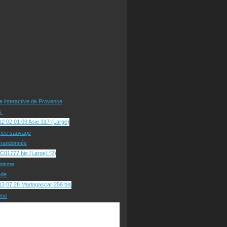
te interactive de Provence
rs
nce sauvage
e randonnée
nisme
ade
sme