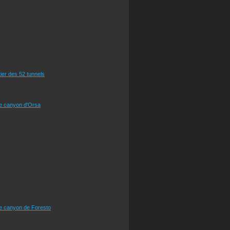
tier des 52 tunnels
le canyon d'Orsa
le canyon de Foresto