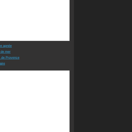
ée apnée
 de mer
s de Provence
aire