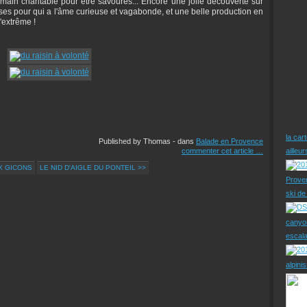
 main charitable pour être savourés... Encore une jolie découverte sur
es pour qui a l'âme curieuse et vagabonde, et une belle production en
'extrême !
la car
Published by Thomas
-
dans
Balade en Provence
commenter cet article
…
ailleu
X GICONS
LE NID D'AIGLE DU PONTEIL >>
Prove
ski d
canyo
escal
alpini