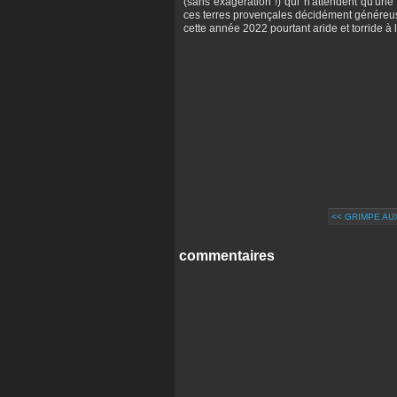
(sans exagération !) qui n'attendent qu'une
ces terres provençales décidément généreus
cette année 2022 pourtant aride et torride à l
<< GRIMPE AU
commentaires