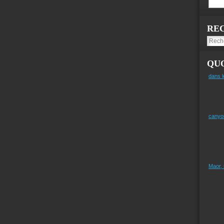
RE
QUO
dans l
canyo
Maor,