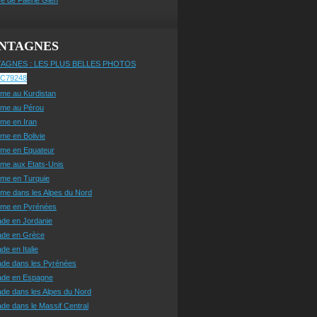
NTAGNES
AGNES : LES PLUS BELLES PHOTOS
sme au Kurdistan
sme au Pérou
sme en Iran
sme en Bolivie
sme en Equateur
sme aux Etats-Unis
sme en Turquie
sme dans les Alpes du Nord
isme en Pyrénées
ade en Jordanie
ade en Grèce
de en Italie
ade dans les Pyrénées
ade en Espagne
de dans les Alpes du Nord
de dans le Massif Central