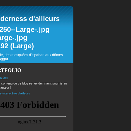
erness d'ailleurs
inie, des mosquées d'Ispahan aux dômes
ggar...
RTFOLIO
uction
e contenu de ce blog est évidemment soumis au
'auteur !
e interactive d'ailleurs