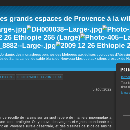
 grands espaces de Provence à la wild
Jordanie, des monastères perchés des Météores aux églises troglodytes d'Abyss
és de Samarcande, du sable blanc du Nouveau-Mexique aux pitons gréseux du Ho
PO
Introd
X GICONS
LE NID D'AIGLE DU PONTEIL >>
Tout l
droit d
5 août 2022
la cart
 de récolte de raisins sur un spot repéré de manière impromptue à
ur une zone protégée. On y trouve des vergers et vignes abandonné.e.s
t en Provence rurale désertifiée, et des dizaines de kilos de raisins