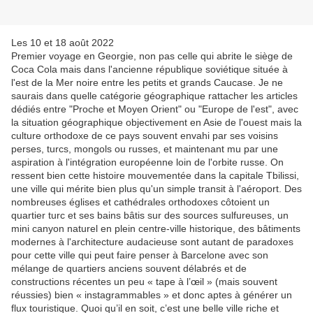
Les 10 et 18 août 2022
Premier voyage en Georgie, non pas celle qui abrite le siège de
Coca Cola mais dans l'ancienne république soviétique située à
l'est de la Mer noire entre les petits et grands Caucase. Je ne
saurais dans quelle catégorie géographique rattacher les articles
dédiés entre "Proche et Moyen Orient" ou "Europe de l'est", avec
la situation géographique objectivement en Asie de l'ouest mais la
culture orthodoxe de ce pays souvent envahi par ses voisins
perses, turcs, mongols ou russes, et maintenant mu par une
aspiration à l'intégration européenne loin de l'orbite russe. On
ressent bien cette histoire mouvementée dans la capitale Tbilissi,
une ville qui mérite bien plus qu'un simple transit à l'aéroport. Des
nombreuses églises et cathédrales orthodoxes côtoient un
quartier turc et ses bains bâtis sur des sources sulfureuses, un
mini canyon naturel en plein centre-ville historique, des bâtiments
modernes à l'architecture audacieuse sont autant de paradoxes
pour cette ville qui peut faire penser à Barcelone avec son
mélange de quartiers anciens souvent délabrés et de
constructions récentes un peu « tape à l’œil » (mais souvent
réussies) bien « instagrammables » et donc aptes à générer un
flux touristique. Quoi qu’il en soit, c’est une belle ville riche et