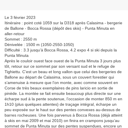
Le 3 février 2023
Itinéraire : point coté 1059 sur la D318 après Calasima - bergerie
de Ballone - Bocca Rossa (dépôt des skis) - Punta Minuta en
aller-retour
Sommet : 2550 m
Dénivelée : 1500 m (1050-2550-1050)
Difficulté : 3.3 jusqu'à Bocca Rossa, 4.2 expo 4 si ski depuis la
Punta Minuta
Après le couloir ouest face ouest de la Punta Minuta 3 jours plus
tôt, retour sur ce sommet par son versant sud et le refuge de
Tighiettu. C’est un beau et long vallon que celui des bergeries de
Ballone au départ de Calasima, sous un couvert forestier qui
s’amenuise à mesure que l’on monte, avec comme souvent en
Corse de très beaux exemplaires de pins laricio en sortie de
pinède. La montée se fait ensuite beaucoup plus directe sur une
écharpe sud à la pente soutenue, l’occasion de monter 850 m en
1h10 (plus quelques attentes) de traçage intégral, écharpe un
peu exposée sur le haut sur des pentes convexes au-dessus de
barres rocheuses. Une fois parvenus à Bocca Rossa (déjà atteint
à skis en mai 2009 et mai 2010) on finira en crampons jusqu’au
sommet de Punta Minuta sur des pentes suspendues, encore un