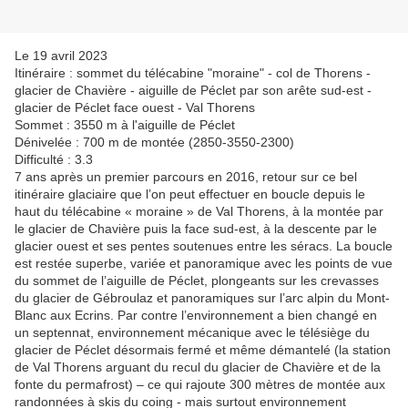
Le 19 avril 2023
Itinéraire : sommet du télécabine "moraine" - col de Thorens -
glacier de Chavière - aiguille de Péclet par son arête sud-est -
glacier de Péclet face ouest - Val Thorens
Sommet : 3550 m à l'aiguille de Péclet
Dénivelée : 700 m de montée (2850-3550-2300)
Difficulté : 3.3
7 ans après un premier parcours en 2016, retour sur ce bel
itinéraire glaciaire que l’on peut effectuer en boucle depuis le
haut du télécabine « moraine » de Val Thorens, à la montée par
le glacier de Chavière puis la face sud-est, à la descente par le
glacier ouest et ses pentes soutenues entre les séracs. La boucle
est restée superbe, variée et panoramique avec les points de vue
du sommet de l’aiguille de Péclet, plongeants sur les crevasses
du glacier de Gébroulaz et panoramiques sur l’arc alpin du Mont-
Blanc aux Ecrins. Par contre l’environnement a bien changé en
un septennat, environnement mécanique avec le télésiège du
glacier de Péclet désormais fermé et même démantelé (la station
de Val Thorens arguant du recul du glacier de Chavière et de la
fonte du permafrost) – ce qui rajoute 300 mètres de montée aux
randonnées à skis du coing - mais surtout environnement