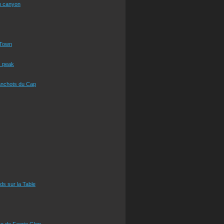
n canyon
Town
s peak
anchots du Cap
eds sur la Table
e de Faerie Glen