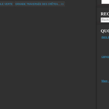
'ILE VERTE
GRANDE TRAVERSÉE DES CRÊTES... >>
RE
QUO
dans l
canyo
Maor,