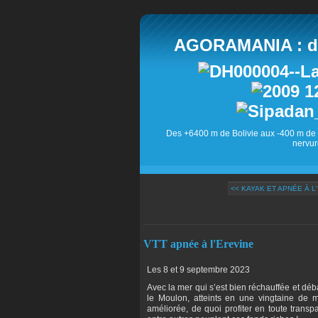
AGORAMANIA : des
Des +6400 m de Bolivie aux -400 m de 
nervur
<< KAYAK ET APNÉE À L
VTT apnée à l'Erevine
Les 8 et 9 septembre 2023
Avec la mer qui s’est bien réchauffée et dé
le Moulon, atteints en une vingtaine de m
améliorée, de quoi profiter en toute trans