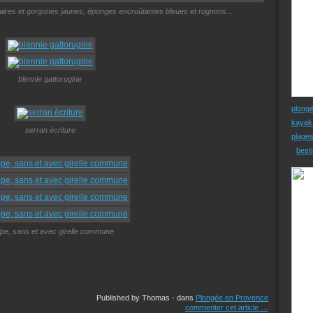
thaires et gorgones jaunes, éponges encroûtantes bleues et rognons...
blennie gattorugine
plong
kayak
serran écriture
plage
besti
lpe, sans et avec girelle commune
Published by Thomas
-
dans
Plongée en Provence
commenter cet article
…