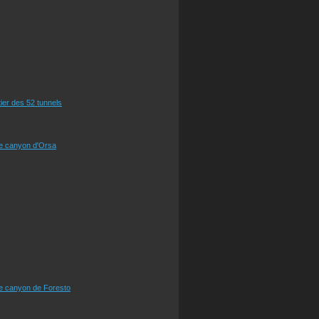
tier des 52 tunnels
le canyon d'Orsa
le canyon de Foresto