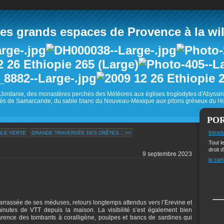
 grands espaces de Provence à la wild
Jordanie, des monastères perchés des Météores aux églises troglodytes d'Abyss
és de Samarcande, du sable blanc du Nouveau-Mexique aux pitons gréseux du Ho
PO
Introd
'ILE VERTE
GRANDE TRAVERSÉE DES CRÊTES... >>
Tout l
droit d
9 septembre 2023
la cart
barrassée de ses méduses, retours longtemps attendus vers l’Erevine et
inutes de VTT depuis la maison. La visibilité s’est également bien
parence des tombants à coralligène, poulpes et bancs de sardines qui