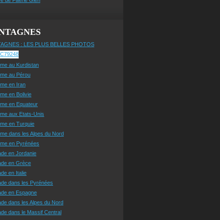
NTAGNES
AGNES : LES PLUS BELLES PHOTOS
sme au Kurdistan
sme au Pérou
sme en Iran
sme en Bolivie
sme en Equateur
sme aux Etats-Unis
sme en Turquie
sme dans les Alpes du Nord
isme en Pyrénées
ade en Jordanie
ade en Grèce
de en Italie
ade dans les Pyrénées
ade en Espagne
de dans les Alpes du Nord
de dans le Massif Central