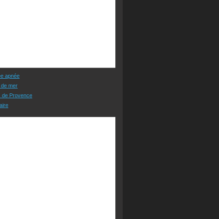
ée apnée
 de mer
s de Provence
aire