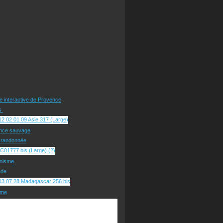
te interactive de Provence
rs
nce sauvage
e randonnée
nisme
ade
sme