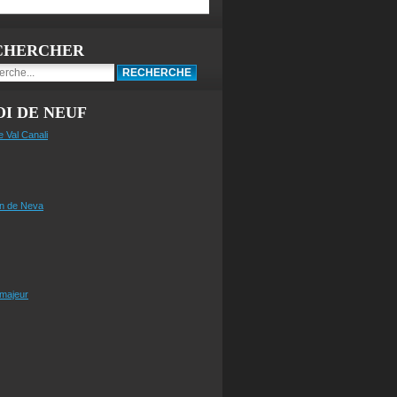
CHERCHER
I DE NEUF
e Val Canali
n de Neva
 majeur