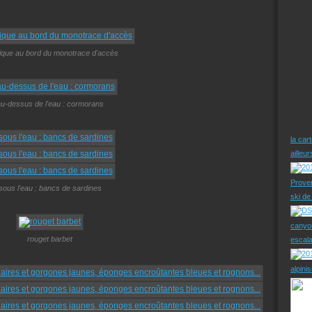
ique au bord du monotrace d'accès
u-dessus de l'eau : cormorans
la car
ailleu
Prove
sous l'eau : bancs de sardines
ski d
canyo
rouget barbet
escal
alpini