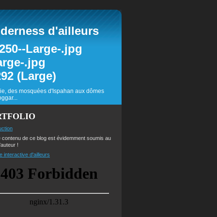
erness d'ailleurs
inie, des mosquées d'Ispahan aux dômes
ggar...
RTFOLIO
uction
e contenu de ce blog est évidemment soumis au
'auteur !
e interactive d'ailleurs