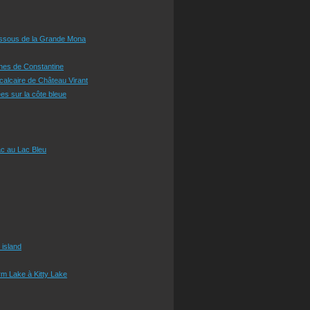
essous de la Grande Mona
ines de Constantine
 calcaire de Château Virant
es sur la côte bleue
c au Lac Bleu
 island
m Lake à Kitty Lake