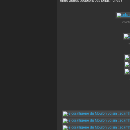
entre autres peuplent ces fonds riches !
colch
a