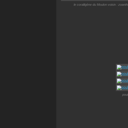
le coralligène du Moulon voisin : zoan
pou