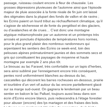
passage, ruisseau coulant encore à fleur de chaussée. Les
grosses dépressions pluvieuses de l’automne ainsi que l’épisode
majeur de pluie associée à la fonte nivale de fin juin ont laissé
des stigmates dans la plupart des fonds de vallon et de ravins ;
les Ecrins paient un lourd tribut au réchauffement climatique, qu’il
s’agisse de sécheresse et de fonte du pergélisol et des glaciers,
ou d’avalanches et de crues… C’est donc une montagne
atypique métamorphosée par un automne et un printemps très
arrosés et ponctués d‘épisodes de températures hors normes,
pour le plus grand plaisir des nombreux randonneurs qui
arpentaient les sentiers des Ecrins ce week-end, loin des
pelouses alpines prématurément jaunies et des sommets secs et
gris qui constituaient les paysages de moyenne et haute
montagne par exemple 2 ans plus tôt.
Le bivouac au lac Faravel, très confortable sur un tapis d’herbes,
sera ainsi sublimé par l’enneigement encore très conséquent,
pentes nord uniformément blanches au-dessus du lac,
cascatelles qui décorent les barres rocheuses en-dessous, prairie
et tourbière d’un vert vif autour du lac encore partiellement glacé
sur sa marge sud-ouest. On gagnera le lendemain par un beau
sentier en balcon le lac Palluel, toujours aussi beau dans son
écrin d’Ecrins encore blancs, puis redescendra à l’étage forestier
pour abuser (encore) des lys martagon et des fraises des bois.