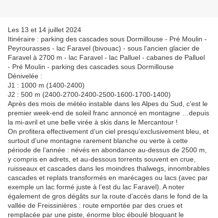
Les 13 et 14 juillet 2024
Itinéraire : parking des cascades sous Dormillouse - Pré Moulin -
Peyrourasses - lac Faravel (bivouac) - sous l'ancien glacier de
Faravel à 2700 m - lac Faravel - lac Palluel - cabanes de Palluel
- Pré Moulin - parking des cascades sous Dormillouse
Dénivelée :
J1 : 1000 m (1400-2400)
J2 : 500 m (2400-2700-2400-2500-1600-1700-1400)
Après des mois de météo instable dans les Alpes du Sud, c’est le
premier week-end de soleil franc annoncé en montagne …depuis
la mi-avril et une belle virée à skis dans le Mercantour !
On profitera effectivement d’un ciel presqu’exclusivement bleu, et
surtout d’une montagne rarement blanche ou verte à cette
période de l’année : névés en abondance au-dessus de 2500 m,
y compris en adrets, et au-dessous torrents souvent en crue,
ruisseaux et cascades dans les moindres thalwegs, innombrables
cascades et replats transformés en marécages ou lacs (avec par
exemple un lac formé juste à l’est du lac Faravel). A noter
également de gros dégâts sur la route d’accès dans le fond de la
vallée de Freissinières : route emportée par des crues et
remplacée par une piste, énorme bloc éboulé bloquant le