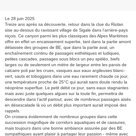
Le 28 juin 2025
Treize ans après sa découverte, retour dans la clue du Riolan
sise au-dessus du ravissant village de Sigale dans l’arrière-pays
niçois. Ce canyon parmi les plus classiques des Alpes Maritimes
offre en effet un encaissement superbe, tant dans la partie amont
délaissée des groupes de BE, que dans la partie aval, un
enchaînement continu de passages esthétiques et ludiques,
petites cascades, passages sous blocs un peu spéléo, biefs
larges ou de seulement un mètre de largeur entre les parois de
calcaire poli par les crues, vasques aux eaux argileuses blanc-
vert, sauts et toboggans dans une eau rarement chaude ce jour,
une température proche de 25°C qui aurait sans doute rendu la
néoprène superflue. Le petit débit ce jour, sans eaux stagnantes
mais avec juste quelques algues sur la toute fin, permettra de
descendre dans l’actif partout, avec de nombreux passages aisés
en désescalade là où un débit plus important aurait imposé des
rappels.
On croisera évidemment de nombreux groupes dans cette
succession magnifique de corridors aquatiques et de cassures,
mais toujours dans une bonne ambiance assurée par des BE
sympathiques ayant plaisir à partager leur passion - même avec