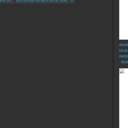
RTE EN...
DES DÉVERS DU MOULON DE JOUR... >>
plong
kayak
plage
besti