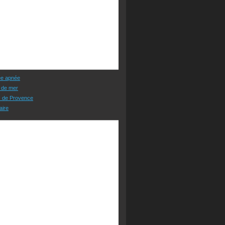
ée apnée
 de mer
s de Provence
aire