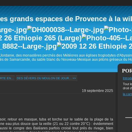
 grands espaces de Provence à la wild
Jordanie, des monastères perchés des Météores aux églises troglodytes d'Abyss
és de Samarcande, du sable blanc du Nouveau-Mexique aux pitons gréseux du Ho
PO
Introd
RTE EN...
DES DÉVERS DU MOULON DE JOUR... >>
Tout l
droit d
19 septembre 2025
la cart
soir, retour en masque, tuba et torche sur le sable de la plage de la
ne eau plus douce que la veille (21 ou 22 contre 20°C) : évidemment
ssi le congre des Baléares parfois croisé tout près du rivage, bien