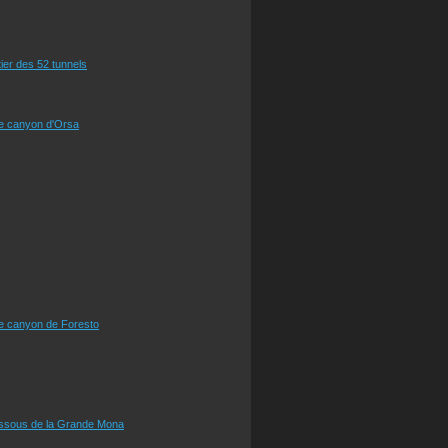
tier des 52 tunnels
le canyon d'Orsa
le canyon de Foresto
essous de la Grande Mona