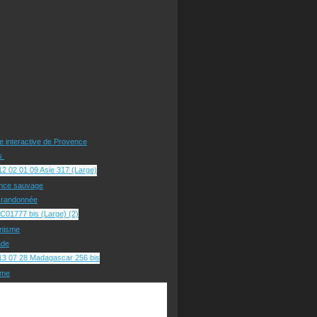
te interactive de Provence
rs
nce sauvage
e randonnée
nisme
ade
sme