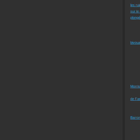
les ru
sur le
plongé
bivoua
Morris
de Far
Barro