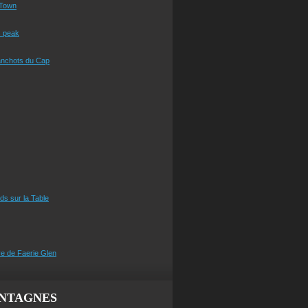
Town
s peak
anchots du Cap
eds sur la Table
e de Faerie Glen
NTAGNES