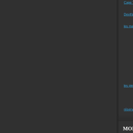
Cape 
Devil'
les m
les pi
réserv
MO