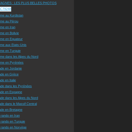
AGNES : LES PLUS BELLES PHOTOS
sme au Kurdistan
sme au Pérou
sme en Iran
sme en Bolivie
sme en Equateur
sme aux Etats-Unis
sme en Turquie
sme dans les Alpes du Nord
isme en Pyrénées
ade en Jordanie
ade en Grèce
de en Italie
ade dans les Pyrénées
ade en Espagne
de dans les Alpes du Nord
de dans le Massif Central
ade en Bretagne
 rando en Iran
 rando en Turquie
e rando en Norvège