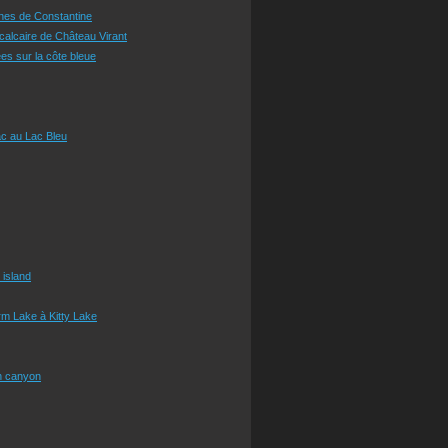
ines de Constantine
 calcaire de Château Virant
es sur la côte bleue
c au Lac Bleu
 island
m Lake à Kitty Lake
n canyon