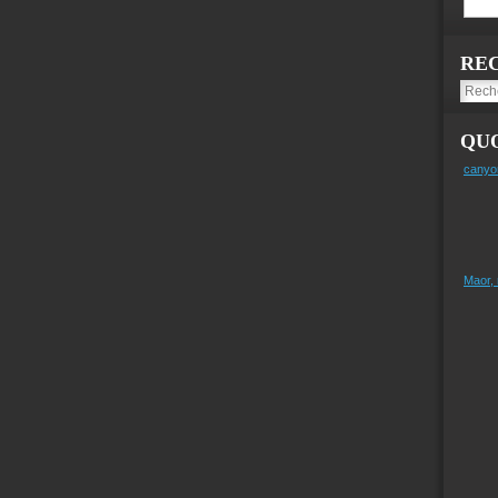
RE
QUO
canyo
Maor,