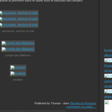
 queue la première dans le sable sous le faisceau des lampes.
rascasses, seiches et sole
la car
ailleu
congre des Baléares
Prove
ski d
poulpes
canyo
escal
alpini
Published by Thomas
-
dans
Plongée en Provence
commenter cet article
…