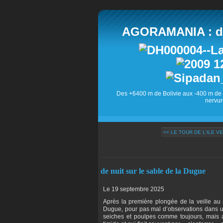
AGORAMANIA : des
Des +6400 m de Bolivie aux -400 m de 
nervur
<< LE TOUR DE L'ILE VE
de nuit sur le sable de la Dugue
Le 19 septembre 2025
Après la première plongée de la veille au 
Dugue, pour pas mal d’observations dans u
seiches et poulpes comme toujours, mais au