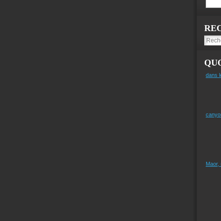
RE
QUO
dans l
canyo
Maor,