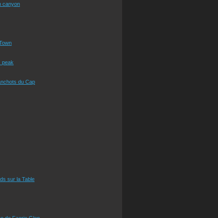
n canyon
Town
s peak
anchots du Cap
eds sur la Table
e de Faerie Glen