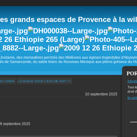
 grands espaces de Provence à la wild
Jordanie, des monastères perchés des Météores aux églises troglodytes d'Abyss
és de Samarcande, du sable blanc du Nouveau-Mexique aux pitons gréseux du Ho
PO
Introd
RA LONGA
LA DUGUE SOUS L'EAU DE NUIT >>
Tout l
droit d
10 septembre 2025
la cart
u 9 septembre 2025