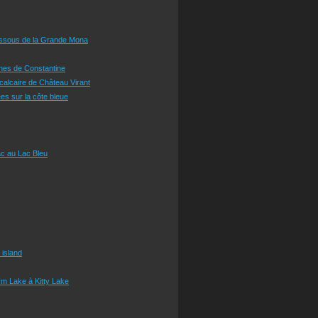
essous de la Grande Mona
ines de Constantine
 calcaire de Château Virant
es sur la côte bleue
c au Lac Bleu
 island
m Lake à Kitty Lake