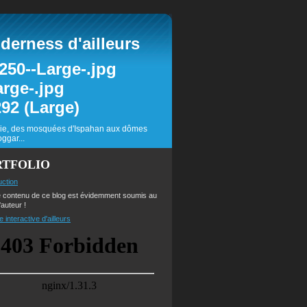
erness d'ailleurs
inie, des mosquées d'Ispahan aux dômes
ggar...
RTFOLIO
uction
e contenu de ce blog est évidemment soumis au
'auteur !
e interactive d'ailleurs