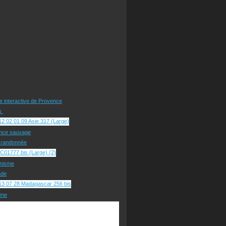
te interactive de Provence
rs
nce sauvage
e randonnée
nisme
ade
sme