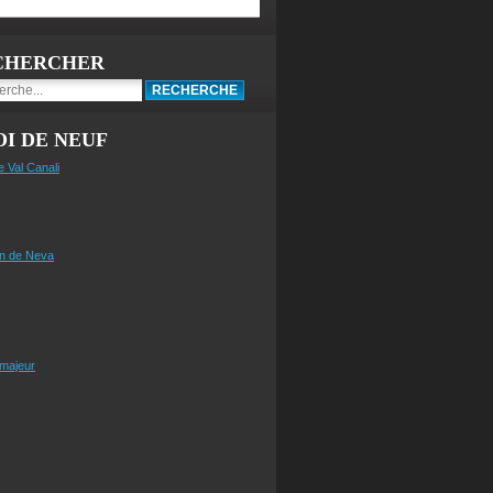
CHERCHER
I DE NEUF
e Val Canali
n de Neva
 majeur