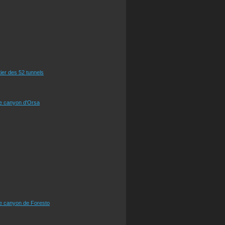
tier des 52 tunnels
le canyon d'Orsa
le canyon de Foresto