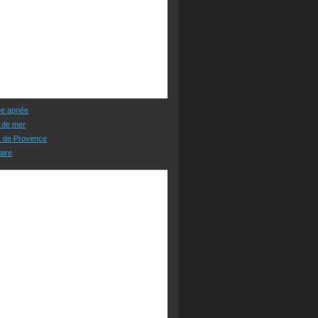
ée apnée
 de mer
s de Provence
aire