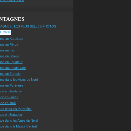
NTAGNES
AGNES : LES PLUS BELLES PHOTOS
sme au Kurdistan
sme au Pérou
sme en Iran
sme en Bolivie
sme en Equateur
sme aux Etats-Unis
sme en Turquie
sme dans les Alpes du Nord
isme en Pyrénées
ade en Jordanie
ade en Grèce
de en Italie
ade dans les Pyrénées
ade en Espagne
de dans les Alpes du Nord
de dans le Massif Central