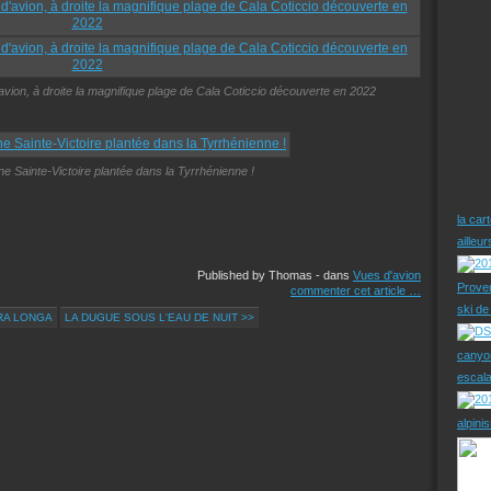
avion, à droite la magnifique plage de Cala Coticcio découverte en 2022
une Sainte-Victoire plantée dans la Tyrrhénienne !
la car
ailleu
Published by Thomas
-
dans
Vues d'avion
Prove
commenter cet article
…
ski d
RA LONGA
LA DUGUE SOUS L'EAU DE NUIT >>
canyo
escal
alpini