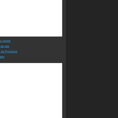
ée apnée
 de mer
s de Provence
aire