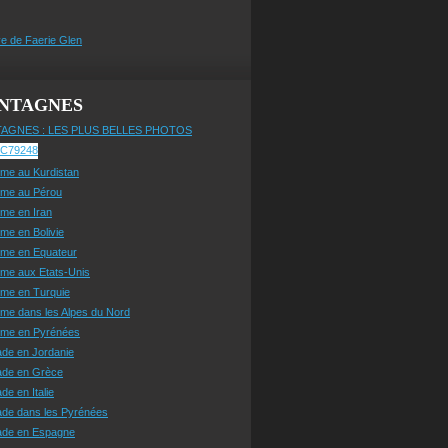
e de Faerie Glen
NTAGNES
AGNES : LES PLUS BELLES PHOTOS
sme au Kurdistan
sme au Pérou
sme en Iran
sme en Bolivie
sme en Equateur
sme aux Etats-Unis
sme en Turquie
sme dans les Alpes du Nord
isme en Pyrénées
ade en Jordanie
ade en Grèce
de en Italie
ade dans les Pyrénées
ade en Espagne