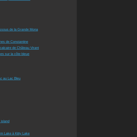
essous de la Grande Mona
ines de Constantine
 calcaire de Château Virant
es sur la côte bleue
c au Lac Bleu
 island
m Lake à Kitty Lake