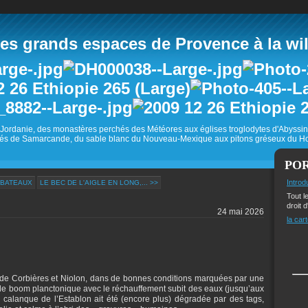
 grands espaces de Provence à la wild
Jordanie, des monastères perchés des Météores aux églises troglodytes d'Abyss
és de Samarcande, du sable blanc du Nouveau-Mexique aux pitons gréseux du Ho
PO
Introd
 BATEAUX
LE BEC DE L'AIGLE EN LONG,... >>
Tout l
droit d
24 mai 2026
la cart
e de Corbières et Niolon, dans de bonnes conditions marquées par une
 le boom planctonique avec le réchauffement subit des eaux (jusqu’aux
calanque de l’Establon ait été (encore plus) dégradée par des tags,