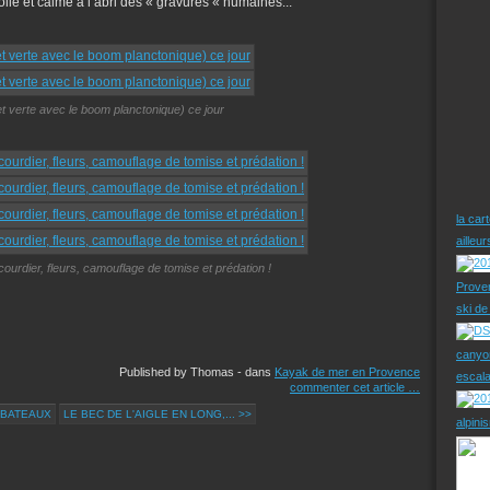
olie et calme à l’abri des « gravures « humaines...
t verte avec le boom planctonique) ce jour
la car
ailleu
ourdier, fleurs, camouflage de tomise et prédation !
Prove
ski d
canyo
Published by Thomas
-
dans
Kayak de mer en Provence
escal
commenter cet article
…
 BATEAUX
LE BEC DE L'AIGLE EN LONG,... >>
alpini