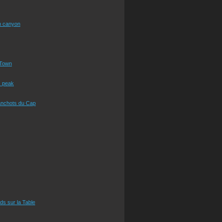
n canyon
Town
s peak
anchots du Cap
eds sur la Table