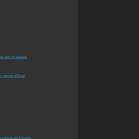
tier des 52 tunnels
le canyon d'Orsa
le canyon de Foresto