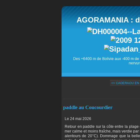
AGORAMANIA : des
Des +6400 m de Bolivie aux -400 m de 
nervur
<< CADERAOU EN
paddle au Coucourdier
Le 24 mai 2026
Retour en paddle sur la côte entre la plag
mer calme et moins fraîche, mais verdie par
alentours de 20°C). Dommage que la belle 