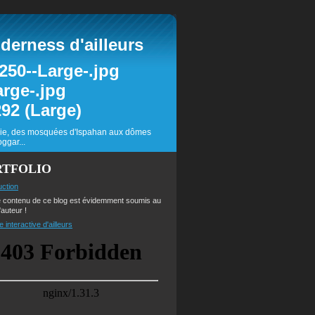
erness d'ailleurs
inie, des mosquées d'Ispahan aux dômes
ggar...
RTFOLIO
uction
e contenu de ce blog est évidemment soumis au
'auteur !
e interactive d'ailleurs