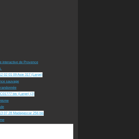
te interactive de Provence
rs
nce sauvage
e randonnée
nisme
ade
sme