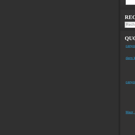
RE
QUO
canyo
dans l
canyo
Maor,