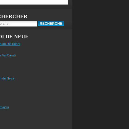
CHERCHER
I DE NEUF
n du Rio Sessi
e Val Canali
n de Neva
 majeur