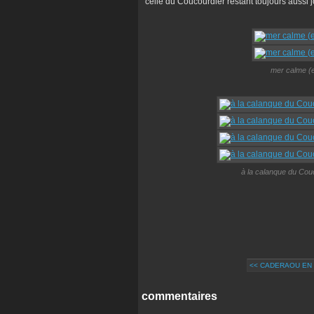
celle du Coucourdier restant toujours aussi j
mer calme (e
à la calanque du Couc
<< CADERAOU EN
commentaires