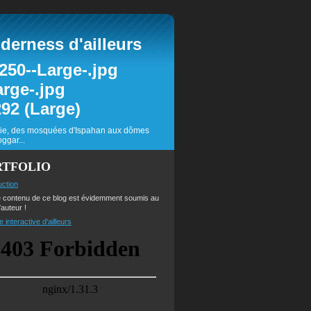
erness d'ailleurs
inie, des mosquées d'Ispahan aux dômes
ggar...
RTFOLIO
uction
e contenu de ce blog est évidemment soumis au
'auteur !
e interactive d'ailleurs