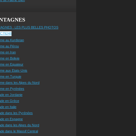
NTAGNES
AGNES : LES PLUS BELLES PHOTOS
sme au Kurdistan
sme au Pérou
sme en Iran
sme en Bolivie
sme en Equateur
sme aux Etats-Unis
sme en Turquie
sme dans les Alpes du Nord
isme en Pyrénées
ade en Jordanie
ade en Grèce
de en Italie
ade dans les Pyrénées
ade en Espagne
de dans les Alpes du Nord
de dans le Massif Central