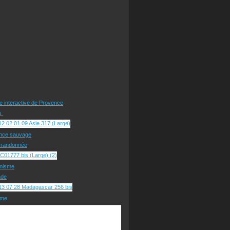
te interactive de Provence
rs
nce sauvage
e randonnée
nisme
ade
sme