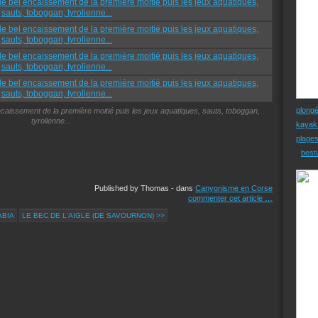
plong
ncaissement de la première moitié puis les jeux aquatiques, sauts, toboggan,
tyrolienne...
kayak
plage
besti
Published by Thomas
-
dans
Canyonisme en Corse
commenter cet article
…
ABIA
LE BEC DE L'AIGLE (DE SAVOURNON) >>