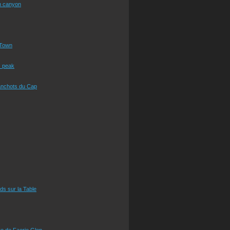
n canyon
Town
s peak
anchots du Cap
eds sur la Table
e de Faerie Glen