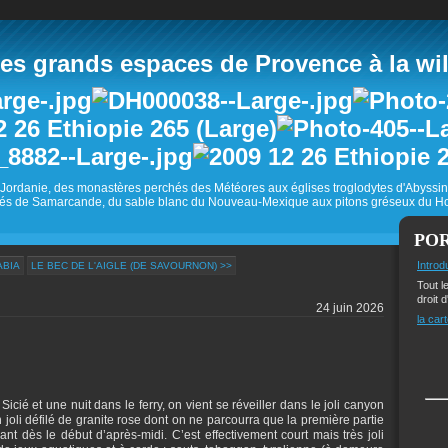
 grands espaces de Provence à la wild
Jordanie, des monastères perchés des Météores aux églises troglodytes d'Abyss
és de Samarcande, du sable blanc du Nouveau-Mexique aux pitons gréseux du Ho
PO
Introd
ABIA
LE BEC DE L'AIGLE (DE SAVOURNON) >>
Tout l
droit d
24 juin 2026
la cart
cié et une nuit dans le ferry, on vient se réveiller dans le joli canyon
joli défilé de granite rose dont on ne parcourra que la première partie
t dès le début d’après-midi. C’est effectivement court mais très joli