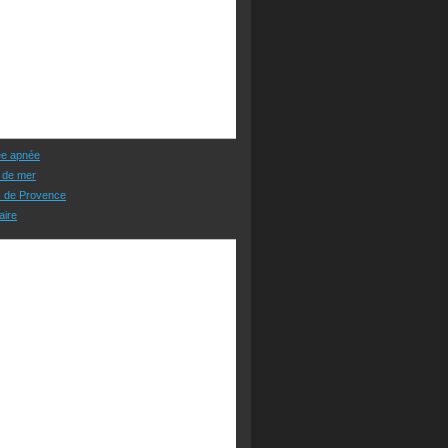
ée apnée
 de mer
s de Provence
aire