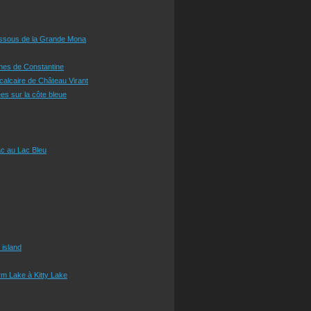
essous de la Grande Mona
ines de Constantine
 calcaire de Château Virant
es sur la côte bleue
c au Lac Bleu
 island
m Lake à Kitty Lake