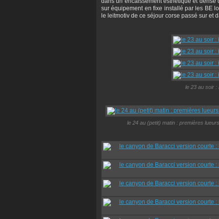
dans un encaissement esthétique et dense d
sur équipement en fixe installé par les BE 
le leitmotiv de ce séjour corse passé sur et 
le 23 au soir 
le 24 au (petit) matin : premières lueur