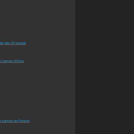
tier des 52 tunnels
le canyon d'Orsa
le canyon de Foresto