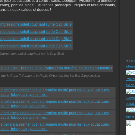
e jeux aquatiques et à corde : sauts, toboggan, tyrolienne (à demeure
locaux), pont de singe… autant de passages ludiques et rafraichissants,
dans les eaux salées et douces !
: impressions soleil couchant sur le Cap Sicié
la car
ailleu
s sur le Capu Tafunatu et le Paglia Orba derrière les îles Sanguinaires
Prove
ski d
canyo
escal
alpini