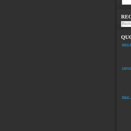
RE
QUO
dans l
canyo
Maor,