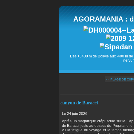
AGORAMANIA : des
Des +6400 m de Bolivie aux -400 m de 
nervur
<< PLAGE DE CUP
canyon de Baracci
Le 24 juin 2026
Après un magnifique crépuscule sur le Cap Si
de Baracci juste au-dessus de Propriano, un 
vu la fatigue du voyage et le temps menaçan