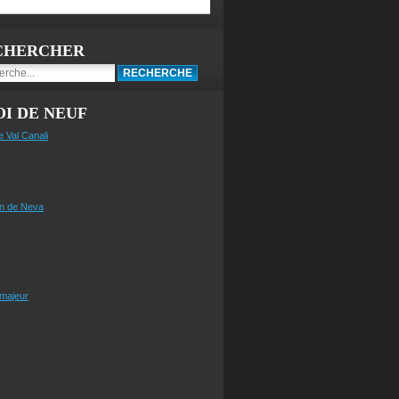
CHERCHER
I DE NEUF
e Val Canali
n de Neva
 majeur