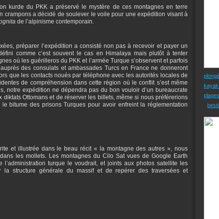
ellion kurde du PKK a préservé le mystère de ces montagnes en terre
en crampons a décidé de soulever le voile pour une expédition visant à
cognita
de l’alpinisme contemporain.
ixées, préparer l’expédition a consisté non pas à recevoir et payer un
fini comme c’est souvent le cas en Himalaya mais plutôt à tenter
nes où les guérilleros du PKK et l’armée Turque s’observent et parfois
s auprès des consulats et ambassades Turcs en France ne donneront
lors que les contacts noués par téléphone avec les autorités locales de
plong
identes de compréhension dans cette région où le conflit s’est même
kayak
pis, notre expédition ne dépendra pas du bon vouloir d’un bureaucrate
plage
x diktats Ottomans et de réserver les billets, même si nous préférerions
r le bitume des prisons Turques pour avoir enfreint la réglementation
besti
te et illustrée dans le beau récit « la montagne des autres », nous
 dans les mollets. Les montagnes du Cilo Sat vues de Google Earth
’administration turque le voudrait, et joints aux photos satellite les
 la structure générale du massif et de repérer des traversées et