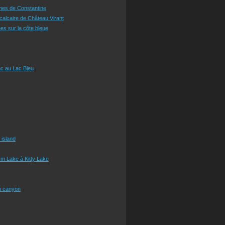
ines de Constantine
 calcaire de Château Virant
es sur la côte bleue
c au Lac Bleu
 island
m Lake à Kitty Lake
n canyon