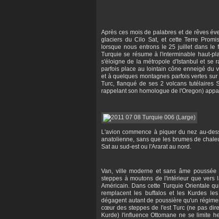
Après ces mois de palabres et de rêves éveil
glaciers du Cilo Sat, et cette Terre Prom
lorsque nous entrons le 25 juillet dans le
Turquie se résume à l'interminable haut-pl
s'éloigne de la métropole d'Istanbul et se
parfois place au lointain cône enneigé du 
et à quelques montagnes parfois vertes sur 
Turc, flanqué de ses 2 volcans tutélaires
rappelant son homologue de l'Oregon) appa
L'avion commence à piquer du nez au-dess
anatolienne, sans que les brumes de chaleur
Sat au sud-est ou l'Ararat au nord.
Van, ville moderne et sans âme poussée 
steppes à moutons de l'intérieur que vers l
Américain. Dans cette Turquie Orientale qu
remplacent les buffalos et les Kurdes le
dégagent autant de poussière qu'un régimen
cœur des steppes de l'est Turc (ne pas dire
Kurde) l'influence Ottomane ne se limite h