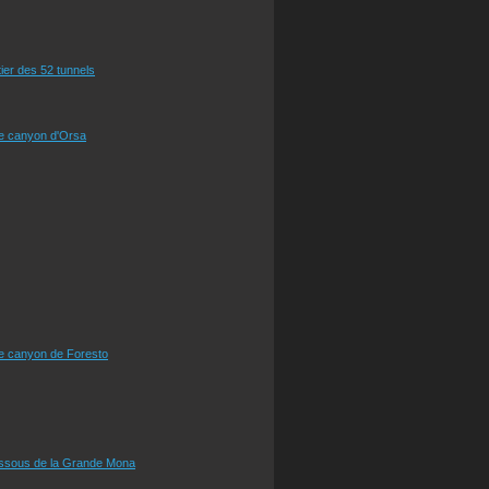
tier des 52 tunnels
le canyon d'Orsa
le canyon de Foresto
essous de la Grande Mona