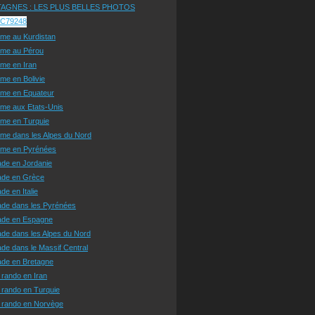
AGNES : LES PLUS BELLES PHOTOS
sme au Kurdistan
sme au Pérou
sme en Iran
sme en Bolivie
sme en Equateur
sme aux Etats-Unis
sme en Turquie
sme dans les Alpes du Nord
isme en Pyrénées
ade en Jordanie
ade en Grèce
de en Italie
ade dans les Pyrénées
ade en Espagne
de dans les Alpes du Nord
de dans le Massif Central
ade en Bretagne
 rando en Iran
 rando en Turquie
e rando en Norvège