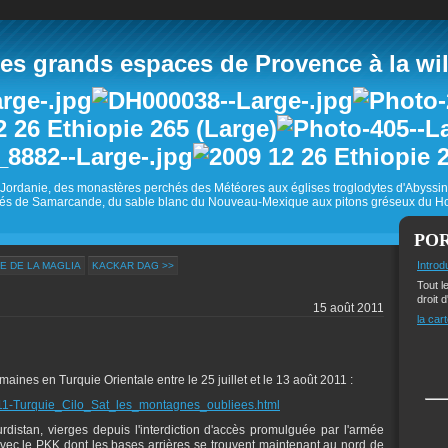
 grands espaces de Provence à la wild
Jordanie, des monastères perchés des Météores aux églises troglodytes d'Abyss
és de Samarcande, du sable blanc du Nouveau-Mexique aux pitons gréseux du Ho
PO
Introd
E DE LA MAGLIA
KACKAR DAG >>
Tout l
droit d
15 août 2011
la cart
ines en Turquie Orientale entre le 25 juillet et le 13 août 2011 :
11-Turquie_Cilo_Sat_les_montagnes_oubliees.html
istan, vierges depuis l'interdiction d'accès promulguée par l'armée
avec le PKK dont les bases arrières se trouvent maintenant au nord de