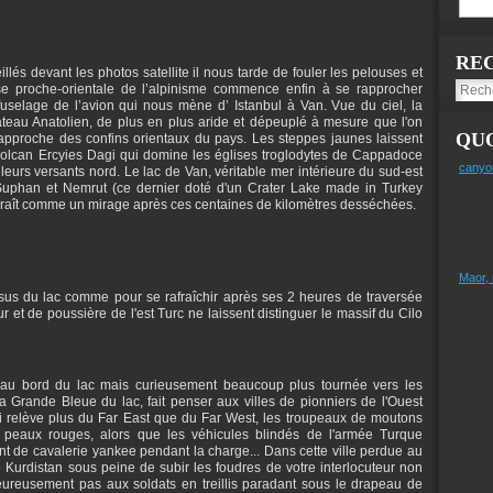
RE
lés devant les photos satellite il nous tarde de fouler les pelouses et
ise proche-orientale de l’alpinisme commence enfin à se rapprocher
 fuselage de l’avion qui nous mène d’ Istanbul à Van. Vue du ciel, la
ateau Anatolien, de plus en plus aride et dépeuplé à mesure que l'on
QUO
 rapproche des confins orientaux du pays. Les steppes jaunes laissent
volcan Ercyies Dagi qui domine les églises troglodytes de Cappadoce
canyo
leurs versants nord. Le lac de Van, véritable mer intérieure du sud-est
 Suphan et Nemrut (ce dernier doté d'un Crater Lake made in Turkey
raît comme un mirage après ces centaines de kilomètres desséchées.
Maor,
us du lac comme pour se rafraîchir après ses 2 heures de traversée
 et de poussière de l'est Turc ne laissent distinguer le massif du Cilo
au bord du lac mais curieusement beaucoup plus tournée vers les
a Grande Bleue du lac, fait penser aux villes de pionniers de l'Ouest
i relève plus du Far East que du Far West, les troupeaux de moutons
s peaux rouges, alors que les véhicules blindés de l'armée Turque
t de cavalerie yankee pendant la charge... Dans cette ville perdue au
 Kurdistan sous peine de subir les foudres de votre interlocuteur non
eureusement pas aux soldats en treillis paradant sous le drapeau de