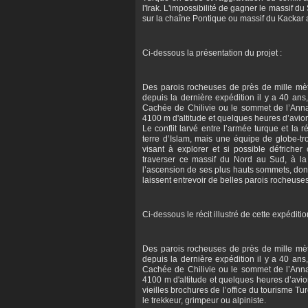
l'Irak. L'impossibilité de gagner le massif d
sur la chaîne Pontique ou massif du Kackar 
Ci-dessous la présentation du projet :
Des parois rocheuses de près de mille mèt
depuis la dernière expédition il y a 40 ans
Cachée de Chilivie ou le sommet de l’Annap
4100 m d'altitude et quelques heures d’av
Le conflit larvé entre l’armée turque et l
terre d’Islam, mais une équipe de globe-tr
visant à explorer et si possible défricher
traverser ce massif du Nord au Sud, à la r
l’ascension de ses plus hauts sommets, dont
laissent entrevoir de belles parois rocheuses
Ci-dessous le récit illustré de cette expéditi
Des parois rocheuses de près de mille mèt
depuis la dernière expédition il y a 40 ans
Cachée de Chilivie ou le sommet de l’Annap
4100 m d'altitude et quelques heures d’av
vieilles brochures de l’office du tourisme Tu
le trekkeur, grimpeur ou alpiniste.