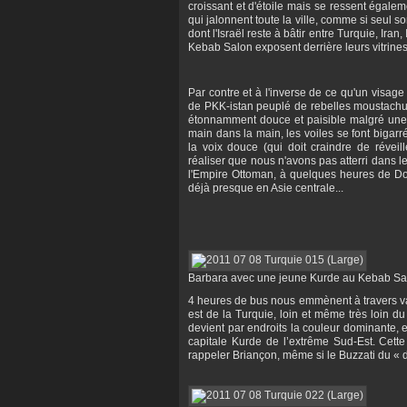
croissant et d'étoile mais se ressent égaleme
qui jalonnent toute la ville, comme si seul 
dont l'Israël reste à bâtir entre Turquie, Iran
Kebab Salon exposent derrière leurs vitrines 
Par contre et à l'inverse de ce qu'un visage
de PKK-istan peuplé de rebelles moustachus 
étonnamment douce et paisible malgré une pr
main dans la main, les voiles se font bigarr
la voix douce (qui doit craindre de réveil
réaliser que nous n'avons pas atterri dans le
l'Empire Ottoman, à quelques heures de Dol
déjà presque en Asie centrale...
Barbara avec une jeune Kurde au Kebab Sa
4 heures de bus nous emmènent à travers val
est de la Turquie, loin et même très loin d
devient par endroits la couleur dominante, e
capitale Kurde de l’extrême Sud-Est. Cette
rappeler Briançon, même si le Buzzati du « d