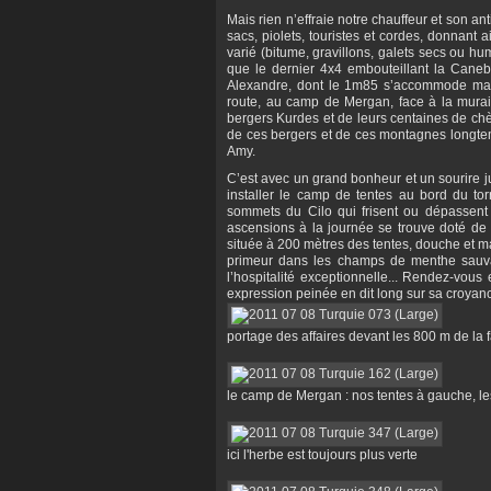
Mais rien n’effraie notre chauffeur et son a
sacs, piolets, touristes et cordes, donnant 
varié (bitume, gravillons, galets secs ou hu
que le dernier 4x4 embouteillant la Cane
Alexandre, dont le 1m85 s’accommode mal 
route, au camp de Mergan, face à la murail
bergers Kurdes et de leurs centaines de chè
de ces bergers et de ces montagnes longtem
Amy.
C’est avec un grand bonheur et un sourire
installer le camp de tentes au bord du to
sommets du Cilo qui frisent ou dépassen
ascensions à la journée se trouve doté de 
située à 200 mètres des tentes, douche et ma
primeur dans les champs de menthe sauv
l’hospitalité exceptionnelle... Rendez-vou
expression peinée en dit long sur sa croyanc
portage des affaires devant les 800 m de l
le camp de Mergan : nos tentes à gauche, le
ici l'herbe est toujours plus verte