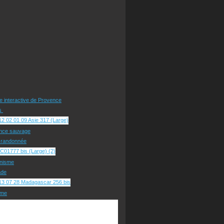
te interactive de Provence
rs
nce sauvage
e randonnée
nisme
ade
sme