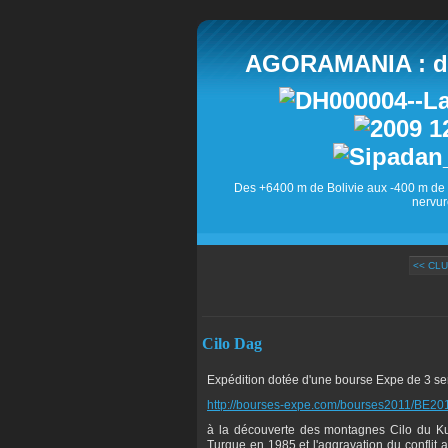
AGORAMANIA : des
Des +6400 m de Bolivie aux -400 m de 
nervur
<< CLU
Cilo Dag
Expédition dotée d'une bourse Expe de 3 sema
http://bourses-expe.com/bourses2011/BE20
à la découverte des montagnes Cilo du Kurd
Turque en 1985 et l'aggravation du conflit 