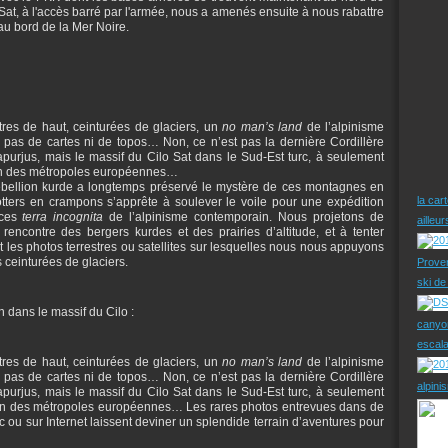
u Sat, à l'accès barré par l'armée, nous a amenés ensuite à nous rabattre
au bord de la Mer Noire.
res de haut, ceinturées de glaciers, un
no man’s land
de l’alpinisme
, pas de cartes ni de topos… Non, ce n’est pas la dernière Cordillère
urjus, mais le massif du Cilo Sat dans le Sud-Est turc, à seulement
ion des métropoles européennes…
a rébellion kurde a longtemps préservé le mystère de ces montagnes en
la car
otters en crampons s’apprête à soulever le voile pour une expédition
 ces
terra incognita
de l’alpinisme contemporain. Nous projetons de
ailleu
encontre des bergers kurdes et des prairies d’altitude, et à tenter
 les photos terrestres ou satellites sur lesquelles nous nous appuyons
 ceinturées de glaciers.
Prove
ski d
on dans le massif du Cilo :
canyo
escal
res de haut, ceinturées de glaciers, un
no man’s land
de l’alpinisme
, pas de cartes ni de topos… Non, ce n’est pas la dernière Cordillère
alpini
urjus, mais le massif du Cilo Sat dans le Sud-Est turc, à seulement
ion des métropoles européennes… Les rares photos entrevues dans de
rc ou sur Internet laissent deviner un splendide terrain d’aventures pour