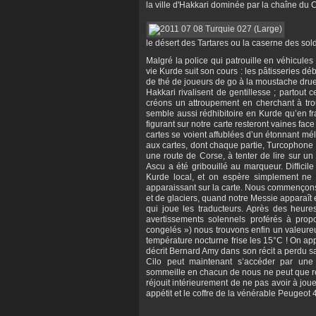
la ville d'Hakkari dominée par la chaîne du C
le désert des Tartares ou la caserne des sol
Malgré la police qui patrouille en véhicule
vie Kurde suit son cours : les pâtisseries 
de thé de joueurs de go à la moustache drue
Hakkari rivalisent de gentillesse ; partout
créons un attroupement en cherchant à trou
semble aussi rédhibitoire en Kurde qu’en f
figurant sur notre carte resteront vaines fa
cartes se voient affublées d’un étonnant mé
aux cartes, dont chaque partie, Turcophone 
une route de Corse, à tenter de lire sur u
Ascu a été gribouillé au marqueur. Difficil
Kurde local, et on espère simplement ne f
apparaissant sur la carte. Nous commençons 
et de glaciers, quand notre Messie apparaît
qui joue les traducteurs. Après des heures
avertissements solennels proférés à prop
congelés ») nous trouvons enfin un valeureu
température nocturne frise les 15°C ! On ap
décrit Bernard Amy dans son récit a perdu s
Cilo peut maintenant s’accéder par une l
sommeille en chacun de nous ne peut que regr
réjouit intérieurement de ne pas avoir à jou
appétit et le coffre de la vénérable Peugeot 