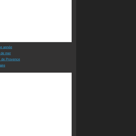
ée apnée
 de mer
s de Provence
aire