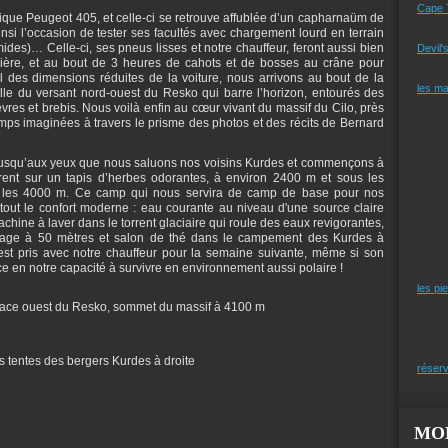
Cape 
ntique Peugeot 405, et celle-ci se retrouve affublée d’un capharnaüm de
ainsi l’occasion de tester ses facultés avec chargement lourd en terrain
mides)… Celle-ci, ses pneus lisses et notre chauffeur, feront aussi bien
Devil'
bière, et au bout de 3 heures de cahots et de bosses au crâne pour
des dimensions réduites de la voiture, nous arrivons au bout de la
les m
le du versant nord-ouest du Resko qui barre l’horizon, entourés des
vres et brebis. Nous voilà enfin au cœur vivant du massif du Cilo, près
ps imaginées à travers le prisme des photos et des récits de Bernard
 jusqu’aux yeux que nous saluons nos voisins Kurdes et commençons à
rrent sur un tapis d’herbes odorantes, à environ 2400 m et sous les
t les 4000 m. Ce camp qui nous servira de camp de base pour nos
tout le confort moderne : eau courante au niveau d'une source claire
chine à laver dans le torrent glaciaire qui roule des eaux revigorantes,
age à 50 mètres et salon de thé dans le campement des Kurdes à
s est pris avec notre chauffeur pour la semaine suivante, même si son
e en notre capacité à survivre en environnement aussi polaire !
les pi
a face ouest du Resko, sommet du massif à 4100 m
s tentes des bergers Kurdes à droite
réserv
MO