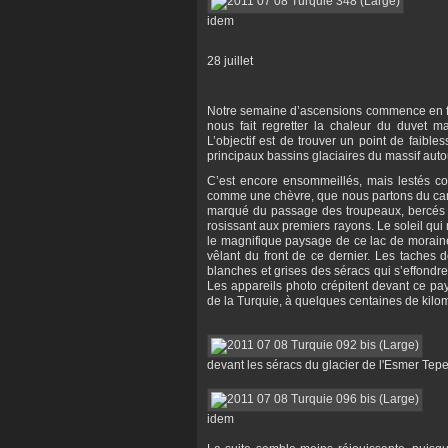
idem
28 juillet
Notre semaine d’ascensions commence en fanf
nous fait regretter la chaleur du duvet m
L’objectif est de trouver un point de faible
principaux bassins glaciaires du massif auto
C’est encore ensommeillés, mais lestés c
comme une chèvre, que nous partons du camp
marqué du passage des troupeaux, bercés pa
rosissant aux premiers rayons. Le soleil qui
le magnifique paysage de ce lac de moraine
vêlant du front de ce dernier. Les taches d
blanches et grises des séracs qui s’effondr
Les appareils photo crépitent devant ce p
de la Turquie, à quelques centaines de kilom
devant les séracs du glacier de l'Esmer Tep
idem