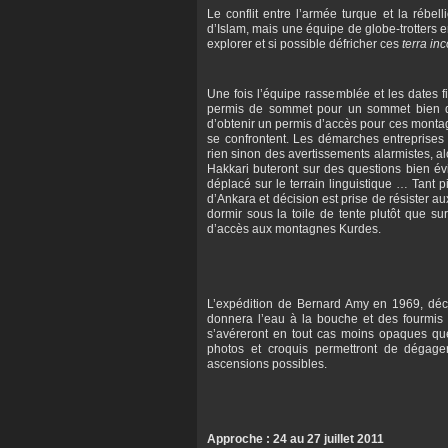
Le conflit entre l’armée turque et la réb
d’Islam, mais une équipe de globe-trotters 
explorer et si possible défricher ces
terra in
Une fois l’équipe rassemblée et les dates f
permis de sommet pour un sommet bien dé
d’obtenir un permis d’accès pour ces montag
se confrontent. Les démarches entreprise
rien sinon des avertissements alarmistes, a
Hakkari buteront sur des questions bien év
déplacé sur le terrain linguistique … Tant 
d’Ankara et décision est prise de résister au
dormir sous la toile de tente plutôt que su
d’accès aux montagnes Kurdes.
L’expédition de Bernard Amy en 1969, décri
donnera l’eau à la bouche et des fourmis
s’avéreront en tout cas moins opaques que l
photos et croquis permettront de dégager
ascensions possibles.
Approche : 24 au 27 juillet 2011