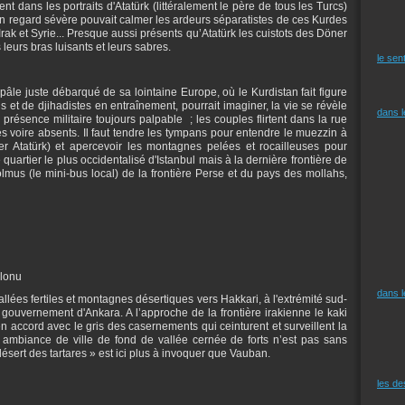
nt dans les portraits d'Atatürk (littéralement le père de tous les Turcs)
son regard sévère pouvait calmer les ardeurs séparatistes de ces Kurdes
, Irak et Syrie... Presque aussi présents qu’Atatürk les cuistots des Döner
leurs bras luisants et leurs sabres.
le sen
 pâle juste débarqué de sa lointaine Europe, où le Kurdistan fait figure
et de djihadistes en entraînement, pourrait imaginer, la vie se révèle
dans 
ésence militaire toujours palpable ; les couples flirtent dans la rue
és voire absents. Il faut tendre les tympans pour entendre le muezzin à
ler Atatürk) et apercevoir les montagnes pelées et rocailleuses pour
 quartier le plus occidentalisé d'Istanbul mais à la dernière frontière de
mus (le mini-bus local) de la frontière Perse et du pays des mollahs,
lonu
dans 
lées fertiles et montagnes désertiques vers Hakkari, à l'extrémité sud-
u gouvernement d'Ankara. A l’approche de la frontière irakienne le kaki
n accord avec le gris des casernements qui ceinturent et surveillent la
 ambiance de ville de fond de vallée cernée de forts n’est pas sans
ésert des tartares » est ici plus à invoquer que Vauban.
les d