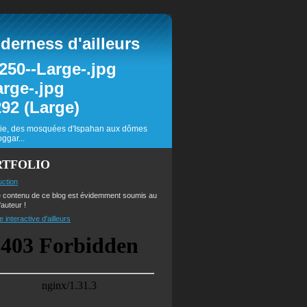
erness d'ailleurs
inie, des mosquées d'Ispahan aux dômes
ggar...
RTFOLIO
uction
e contenu de ce blog est évidemment soumis au
'auteur !
e interactive d'ailleurs