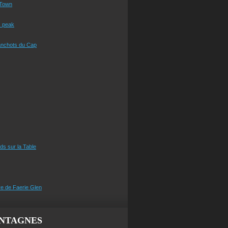
Town
s peak
anchots du Cap
eds sur la Table
e de Faerie Glen
NTAGNES