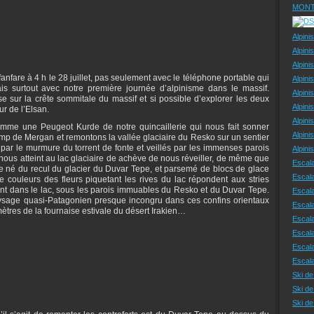
MONT
Alpini
Alpini
Alpini
are à 4 h le 28 juillet, pas seulement avec le téléphone portable qui
Alpini
ais surtout avec notre première journée d’alpinisme dans le massif.
Alpini
sse sur la crête sommitale du massif et si possible d’explorer les deux
Alpini
ur de l’Elsan.
Alpini
omme une Peugeot Kurde de notre quincaillerie qui nous fait sonner
Alpini
 de Mergan et remontons la vallée glaciaire du Resko sur un sentier
r le murmure du torrent de fonte et veillés par les immenses parois
Alpin
 nous atteint au lac glaciaire de achève de nous réveiller, de même que
Escal
 né du recul du glacier du Duvar Tepe, et parsemé de blocs de glace
Escal
e couleurs des fleurs piquetant les rives du lac répondent aux stries
ent dans le lac, sous les parois immuables du Resko et du Duvar Tepe.
Escala
aysage quasi-Patagonien presque incongru dans ces confins orientaux
Escal
ètres de la fournaise estivale du désert Irakien…
Escal
Escala
Escala
e
Escal
Ski de
Ski de
Ski d