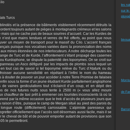
ilo
les ru
sur le
plongé
dats Turcs
s blindés et la présence de bâtiments visiblement récemment détruits la
débordent toujours autant de pièges à montagnards crémeux et les salons
 mais qui ne cache pas de beaux sourires d’accueil. Car les Kurdes de
 ce n’est que mains tendues et verres de thé offerts, au point que nous
bivoua
ver un moyen de transport pour le massif du Cilo. L’accent français
rançais puisque nos vocalises variées dans la prononciation des noms
ce aux mines étonnées de nos interlocuteurs. A notre décharge toutes les
lange de Turc et de Kurde, l’affrontement s’étant propagé des casernes
ou Kurdophone, se dispute la paternité des toponymes. On se croit sur
n panneau un Asco défiguré par les impacts de plombs sous lequel un
e en tout cas de savoir si tel toponyme relève du Turc d’Ataturk ou du
roisser aucune sensibilité en répétant à l’infini le nom du hameau
à douter de pouvoir un jour accéder à notre Terre Promise de falaises
Morris
 enfin sous la forme d’un jeune étudiant Kurde parfaitement anglophone
 de vaines gesticulations tout s’éclaircit d’un coup, et en dépit des
os de nos futures nuits sous tente à 2500 m (« vous allez mourir
de Far
x chauffeur de taxi prêt à emmener ces touristes inconscients là où la
prend par la même occasion que le trek d’accès de plusieurs jours que
a raison d’être, puisque le camp de Mergan situé au pied des parois du
ongue route (difficilement) carrossable. L’alpiniste paresseux qui
Barro
etter officiellement que l’accès soit désormais aussi facile, mais il se
er le cheval de bât et de pouvoir emporter autant de provisions que son
405 le permettront.