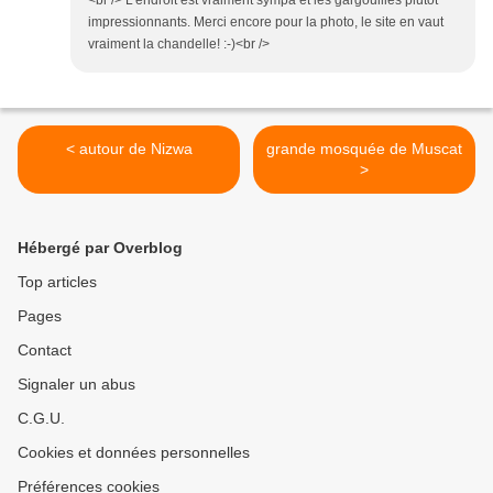
<br /> L'endroit est vraiment sympa et les gargouilles plutôt
impressionnants. Merci encore pour la photo, le site en vaut
vraiment la chandelle! :-)<br />
< autour de Nizwa
grande mosquée de Muscat
>
Hébergé par Overblog
Top articles
Pages
Contact
Signaler un abus
C.G.U.
Cookies et données personnelles
Préférences cookies