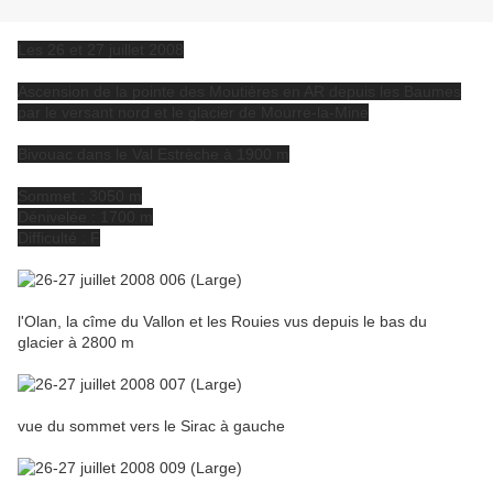
Les 26 et 27 juillet 2008
Ascension de la pointe des Moutières en AR depuis les Baumes
par le versant nord et le glacier de Mourre-la-Mine
Bivouac dans le Val Estrèche à 1900 m
Sommet : 3050 m
Dénivelée : 1700 m
Difficulté : F
l'Olan, la cîme du Vallon et les Rouies vus depuis le bas du
glacier à 2800 m
vue du sommet vers le Sirac à gauche