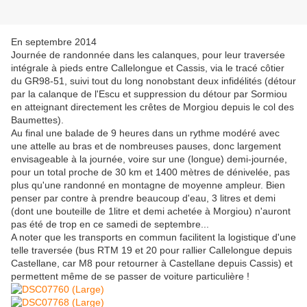
En septembre 2014
Journée de randonnée dans les calanques, pour leur traversée
intégrale à pieds entre Callelongue et Cassis, via le tracé côtier
du GR98-51, suivi tout du long nonobstant deux infidélités (détour
par la calanque de l'Escu et suppression du détour par Sormiou
en atteignant directement les crêtes de Morgiou depuis le col des
Baumettes).
Au final une balade de 9 heures dans un rythme modéré avec
une attelle au bras et de nombreuses pauses, donc largement
envisageable à la journée, voire sur une (longue) demi-journée,
pour un total proche de 30 km et 1400 mètres de dénivelée, pas
plus qu'une randonné en montagne de moyenne ampleur. Bien
penser par contre à prendre beaucoup d'eau, 3 litres et demi
(dont une bouteille de 1litre et demi achetée à Morgiou) n'auront
pas été de trop en ce samedi de septembre...
A noter que les transports en commun facilitent la logistique d'une
telle traversée (bus RTM 19 et 20 pour rallier Callelongue depuis
Castellane, car M8 pour retourner à Castellane depuis Cassis) et
permettent même de se passer de voiture particulière !