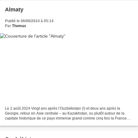
Almaty
Publié le 06/08/2024 à 05:14
Par
Thomas
Le 2 août 2024 Vingt ans après l’Ouzbékistan (!) et deux ans après la
Georgie, retour en Asie centrale – au Kazakhstan, ou plutôt autour de la
capitale historique de ce pays immense grand comme cinq fois la France.
On visitera donc au départ d’Almaty...