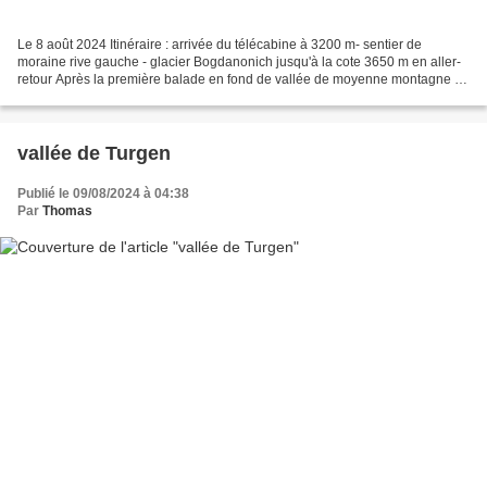
Le 8 août 2024 Itinéraire : arrivée du télécabine à 3200 m- sentier de
moraine rive gauche - glacier Bogdanonich jusqu'à la cote 3650 m en aller-
retour Après la première balade en fond de vallée de moyenne montagne la
veille et l’installation à Almaty,...
vallée de Turgen
Publié le 09/08/2024 à 04:38
Par
Thomas