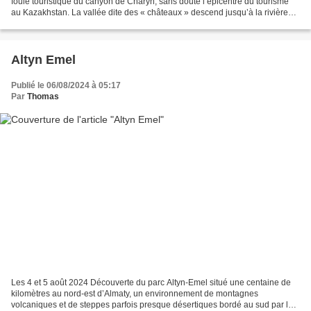
foule touristique du canyon de Charyn, sans doute l’épicentre du tourisme
au Kazakhstan. La vallée dite des « châteaux » descend jusqu’à la rivière
Charyn au milieu de parois...
Altyn Emel
Publié le 06/08/2024 à 05:17
Par
Thomas
Les 4 et 5 août 2024 Découverte du parc Altyn-Emel situé une centaine de
kilomètres au nord-est d’Almaty, un environnement de montagnes
volcaniques et de steppes parfois presque désertiques bordé au sud par la