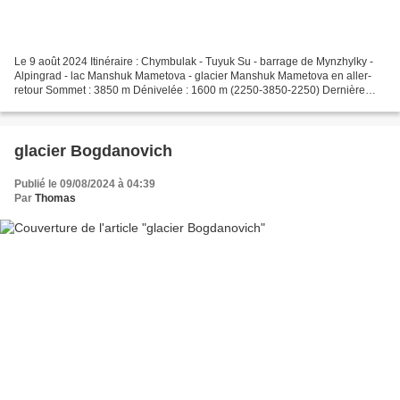
Le 9 août 2024 Itinéraire : Chymbulak - Tuyuk Su - barrage de Mynzhylky -
Alpingrad - lac Manshuk Mametova - glacier Manshuk Mametova en aller-
retour Sommet : 3850 m Dénivelée : 1600 m (2250-3850-2250) Dernière
randonnée du séjour, dans la vallée située...
glacier Bogdanovich
Publié le 09/08/2024 à 04:39
Par
Thomas