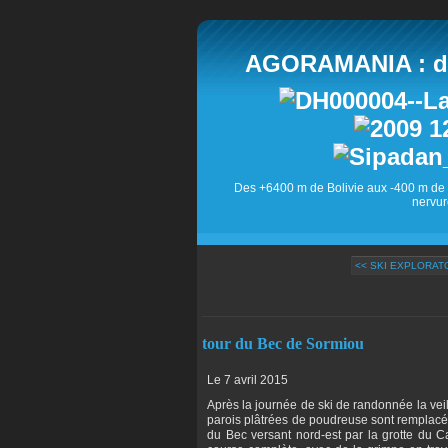
AGORAMANIA : des
Des +6400 m de Bolivie aux -400 m de 
nervur
<< SKI EXPLORATO
tour du Bec de Sormiou
Le 7 avril 2015
Après la journée de ski de randonnée la veil
parois plâtrées de poudreuse sont remplacée
du Bec versant nord-est par la grotte du Ca