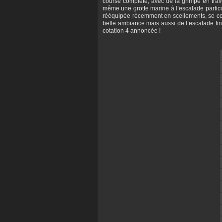
course complète, avec de la grimpe en trave
même une grotte marine à l’escalade particu
rééquipée récemment en scellements, se com
belle ambiance mais aussi de l’escalade fi
cotation 4 annoncée !