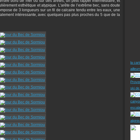
rsée bord de mer ou sur des arêtes, un petit rappel intermédiaire, et
lièrement esthétique et atypique. L’arête de l’extrême bec, sans doute
pose de 3 longueurs sur un fil de calcaire tendu entre les eaux, une
nalement intéressante, avec quelques pas plus proches du 5 que de la
la car
ailleu
Prove
ski d
canyo
escal
alpini