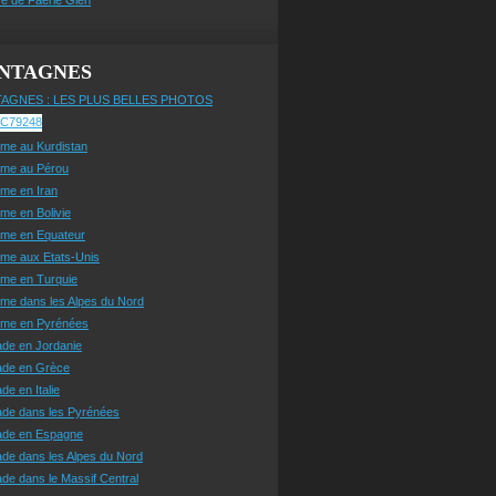
NTAGNES
AGNES : LES PLUS BELLES PHOTOS
sme au Kurdistan
sme au Pérou
sme en Iran
sme en Bolivie
sme en Equateur
sme aux Etats-Unis
sme en Turquie
sme dans les Alpes du Nord
isme en Pyrénées
ade en Jordanie
ade en Grèce
de en Italie
ade dans les Pyrénées
ade en Espagne
de dans les Alpes du Nord
de dans le Massif Central