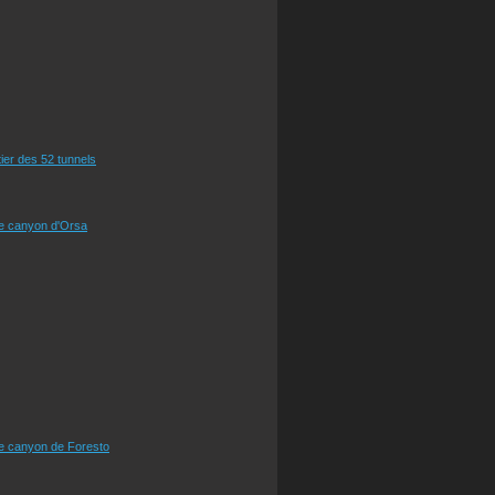
tier des 52 tunnels
le canyon d'Orsa
le canyon de Foresto