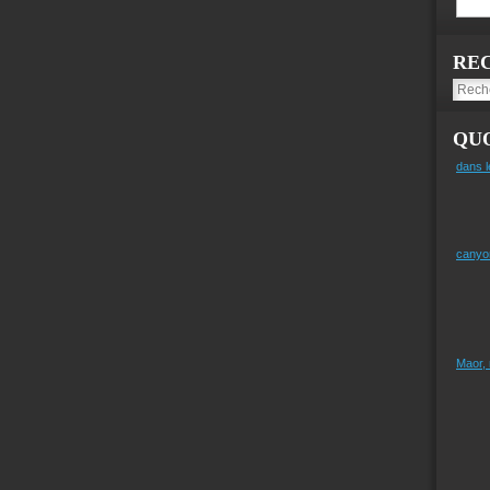
RE
QUO
dans l
canyo
Maor,