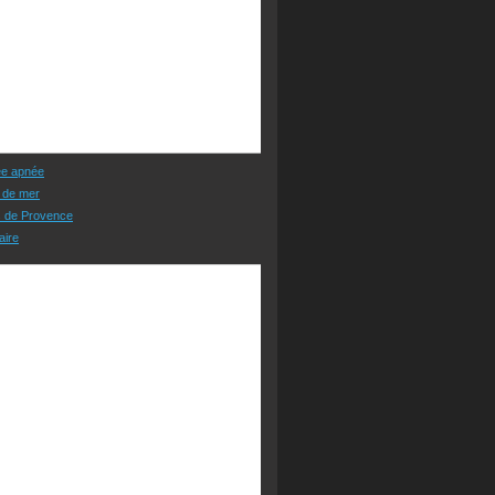
ée apnée
 de mer
s de Provence
aire