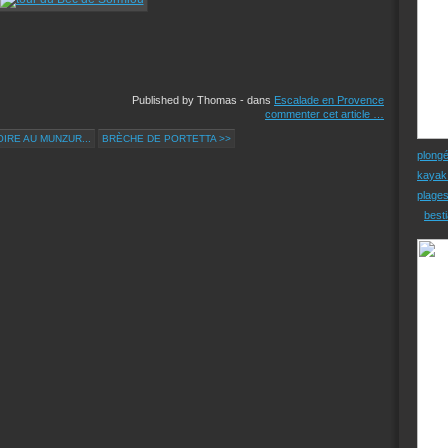
Published by Thomas
-
dans
Escalade en Provence
commenter cet article
…
IRE AU MUNZUR...
BRÈCHE DE PORTETTA >>
plong
kayak
plage
besti