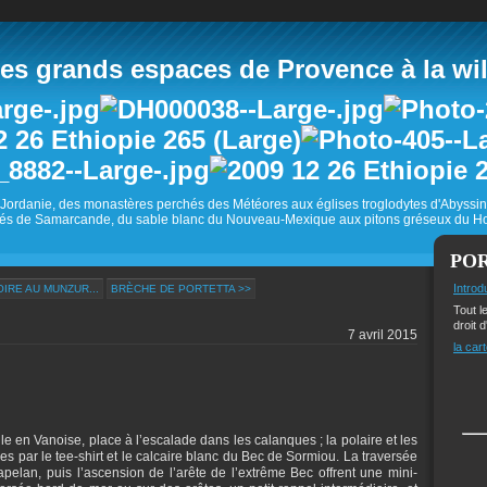
 grands espaces de Provence à la wild
Jordanie, des monastères perchés des Météores aux églises troglodytes d'Abyss
és de Samarcande, du sable blanc du Nouveau-Mexique aux pitons gréseux du Ho
PO
Introd
IRE AU MUNZUR...
BRÈCHE DE PORTETTA >>
Tout l
droit d
7 avril 2015
la cart
le en Vanoise, place à l’escalade dans les calanques ; la polaire et les
s par le tee-shirt et le calcaire blanc du Bec de Sormiou. La traversée
pelan, puis l’ascension de l’arête de l’extrême Bec offrent une mini-