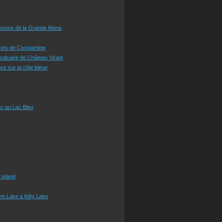
essous de la Grande Mona
ines de Constantine
 calcaire de Château Virant
es sur la côte bleue
c au Lac Bleu
 island
m Lake à Kitty Lake