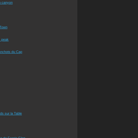
n canyon
Town
s peak
anchots du Cap
eds sur la Table
e de Faerie Glen