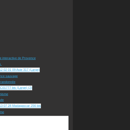
te interactive de Provence
rs
nce sauvage
e randonnée
nisme
ade
sme