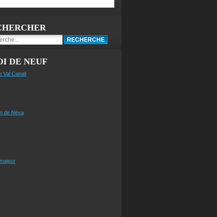
CHERCHER
I DE NEUF
e Val Canali
n de Neva
 majeur