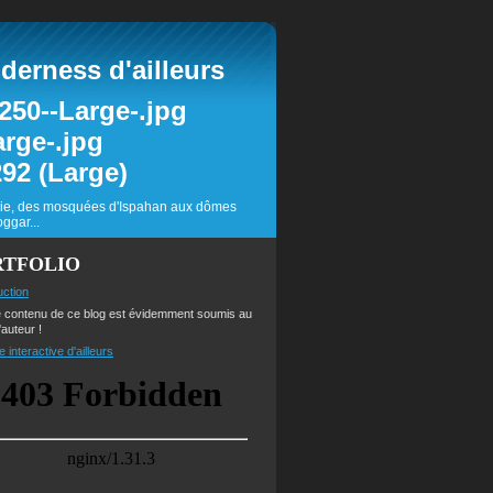
erness d'ailleurs
inie, des mosquées d'Ispahan aux dômes
ggar...
RTFOLIO
uction
e contenu de ce blog est évidemment soumis au
'auteur !
e interactive d'ailleurs