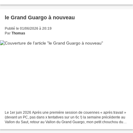
majeur dans ce niveau de difficultés, notamment...
le Grand Guargo à nouveau
Publié le 01/06/2026 à 20:19
Par
Thomas
Le 1er juin 2026 Après une première session de couennes « après travail »
(devant un PC, pas dans x tentatives sur un 6c !) la semaine précédente au
Vallon du Saut, retour au Vallon du Grand Guargo, mon petit chouchou du
coing pour son cadre préservé...