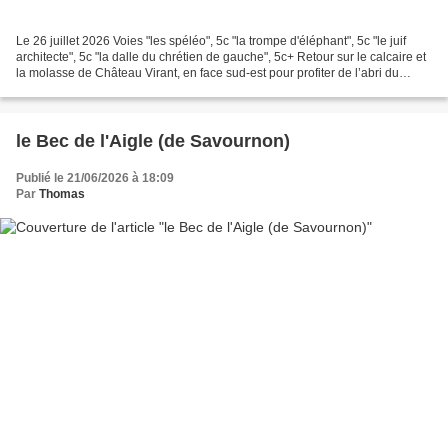
Le 26 juillet 2026 Voies "les spéléo", 5c "la trompe d'éléphant", 5c "le juif
architecte", 5c "la dalle du chrétien de gauche", 5c+ Retour sur le calcaire et
la molasse de Château Virant, en face sud-est pour profiter de l’abri du
mistral et de l’ombre...
le Bec de l'Aigle (de Savournon)
Publié le 21/06/2026 à 18:09
Par
Thomas