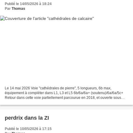
Publié le 14/05/2026 à 18:24
Par
Thomas
Le 14 mai 2026 Voie "cathédrales de pierre", 5 longueurs, 6b max,
équipement à compléter dans L1, L3 et L5 6b/6a/6a+ (soutenu)/6a/6a/5c+
Retour dans cette voie partiellement parcourue en 2018, et ouverte sous
mes yeux alors que je grimpais la voisine...
perdrix dans la ZI
Publié le 10/05/2026 à 17:15