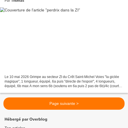
Par
Thomas
Le 10 mai 2026 Grimpe au secteur ZI du Crêt Saint-Michel Voies "la giclée
magique", 1 longueur, équipé, 6a puis "directe de l'espoir", 4 longueurs,
équipé, 6b max A mon sens 6b (soutenu en 6a puis 2 pas de 6b)/4c (courte
traversée de liaison)/6a (soutenu)/4c...
Page suivante >
Hébergé par Overblog