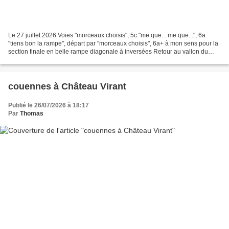
Le 27 juillet 2026 Voies "morceaux choisis", 5c "me que... me que...", 6a
"tiens bon la rampe", départ par "morceaux choisis", 6a+ à mon sens pour la
section finale en belle rampe diagonale à inversées Retour au vallon du
Grand Guargo après près de 5...
couennes à Château Virant
Publié le 26/07/2026 à 18:17
Par
Thomas