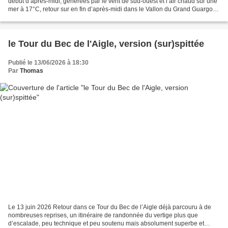
début d’après-midi, générées par le vent de sud-ouest et l’air chaud sur une
mer à 17°C, retour sur en fin d’après-midi dans le Vallon du Grand Guargo
pour y revisiter les classiques,...
le Tour du Bec de l'Aigle, version (sur)spittée
Publié le 13/06/2026 à 18:30
Par
Thomas
Le 13 juin 2026 Retour dans ce Tour du Bec de l’Aigle déjà parcouru à de
nombreuses reprises, un itinéraire de randonnée du vertige plus que
d’escalade, peu technique et peu soutenu mais absolument superbe et