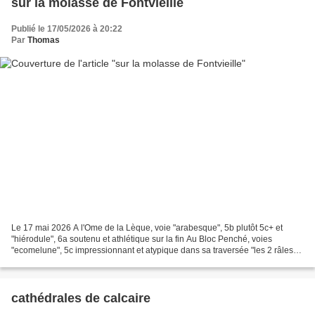
sur la molasse de Fontvieille
Publié le 17/05/2026 à 20:22
Par
Thomas
Le 17 mai 2026 A l'Ome de la Lèque, voie "arabesque", 5b plutôt 5c+ et
"hiérodule", 6a soutenu et athlétique sur la fin Au Bloc Penché, voies
"ecomelune", 5c impressionnant et atypique dans sa traversée "les 2 râles",
5c pour une fois à la cotation qui...
cathédrales de calcaire