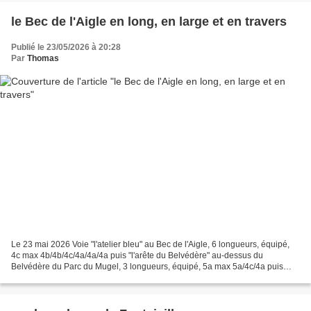
le Bec de l'Aigle en long, en large et en travers
Publié le 23/05/2026 à 20:28
Par
Thomas
Le 23 mai 2026 Voie "l'atelier bleu" au Bec de l'Aigle, 6 longueurs, équipé,
4c max 4b/4b/4c/4a/4a/4a puis "l'arête du Belvédère" au-dessus du
Belvédère du Parc du Mugel, 3 longueurs, équipé, 5a max 5a/4c/4a puis
"une vie à coucher dehors" au Belvédère...