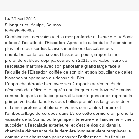
Le 30 mai 2015
5 longueurs, équipé, 6a max
5c/5b/5c/5c/6a
Combinaison des voies « et la mer profonde et bleue » et « Sonia
» face à l’aiguille de l’Eissadon. Après « le calendal » 2 semaines
plus tôt retour sur les falaises maritimes des calanques
orientales, cette fois-ci vers l’Eissadon pour grimper la mer
profonde et bleue déjà parcourue en 2011, une valeur sûre de
l’escalade maritime avec son panorama grand large face à
l’aiguille de l’Eissadon coiffée de son pin et son bouclier de dalles
blanches suspendues au-dessus du Bleu.
L’approche déroule bien avec ses 2 rappels agrémentés de
désescalade délicate, et après une longueur en traversée moins
commode que la cotation pourrait laisser le penser on reprend la
grimpe verticale dans les deux belles premières longueurs de «
et la mer profonde et bleue ». Vu nos contraintes horaire et
l’embouteillage de cordées dans L3 de cette dernière on prend la
variante de la Sonia, où la grimpe intérieure « à l’ancienne » vient
succéder à l’escalade extérieure, et c’est le dos qui dans la
cheminée déversante de la dernière longueur vient remplacer la
gomme des chaussons pour assurer l’adhérence ! Au final un