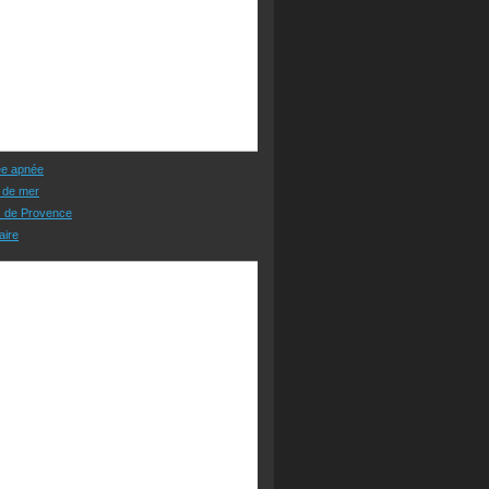
ée apnée
 de mer
s de Provence
aire