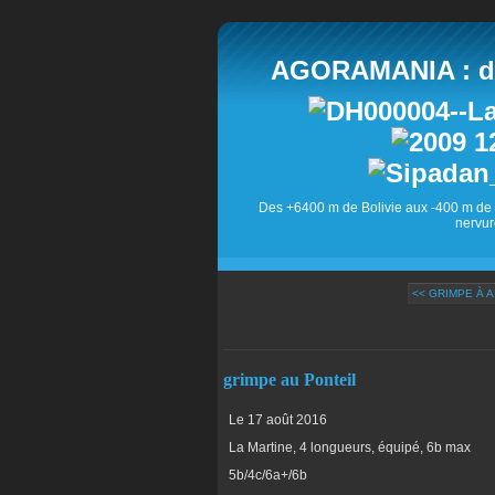
AGORAMANIA : des
Des +6400 m de Bolivie aux -400 m de 
nervur
<< GRIMPE À 
grimpe au Ponteil
Le 17 août 2016
La Martine, 4 longueurs, équipé, 6b max
5b/4c/6a+/6b