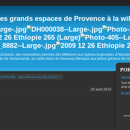
 grands espaces de Provence à la wild
Jordanie, des monastères perchés des Météores aux églises troglodytes d'Abyss
és de Samarcande, du sable blanc du Nouveau-Mexique aux pitons gréseux du Ho
PO
Introd
AILEFROIDE
BALADE AU LAC DE LESSY >>
Tout l
droit d
20 août 2016
la cart