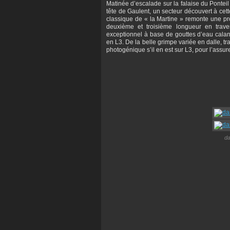
Matinée d’escalade sur la falaise du Ponteil
tête de Gaulent, un secteur découvert à cet
classique de « la Martine » remonte une pro
deuxième et troisième longueur en trav
exceptionnel à base de gouttes d’eau calan
en L3. De la belle grimpe variée en dalle, tr
photogénique s’il en est sur L3, pour l’assure
da