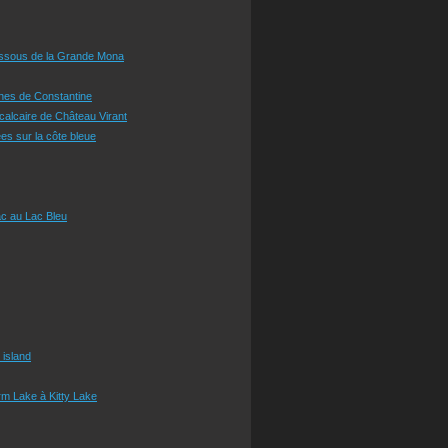
essous de la Grande Mona
ines de Constantine
 calcaire de Château Virant
es sur la côte bleue
c au Lac Bleu
 island
m Lake à Kitty Lake