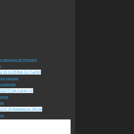
te interactive de Provence
rs
nce sauvage
e randonnée
nisme
ade
sme