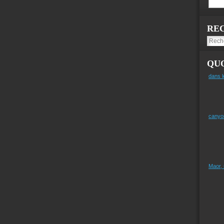
RE
QUO
dans l
canyo
Maor,