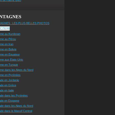
NTAGNES
AGNES : LES PLUS BELLES PHOTOS
sme au Kurdistan
sme au Pérou
sme en Iran
sme en Bolivie
sme en Equateur
sme aux Etats-Unis
sme en Turquie
sme dans les Alpes du Nord
isme en Pyrénées
ade en Jordanie
ade en Grèce
de en Italie
ade dans les Pyrénées
ade en Espagne
de dans les Alpes du Nord
de dans le Massif Central