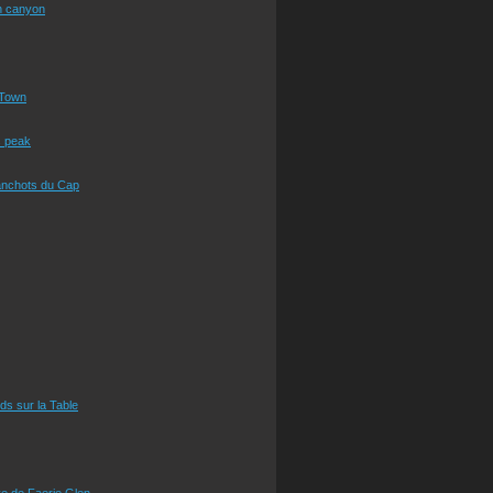
n canyon
Town
s peak
anchots du Cap
eds sur la Table
e de Faerie Glen