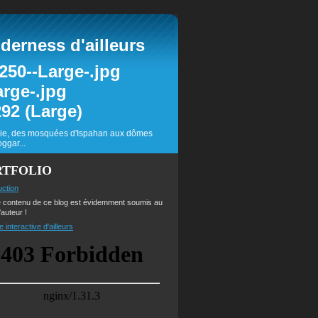
erness d'ailleurs
inie, des mosquées d'Ispahan aux dômes
ggar...
RTFOLIO
uction
e contenu de ce blog est évidemment soumis au
'auteur !
e interactive d'ailleurs