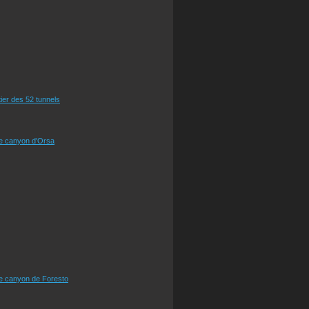
tier des 52 tunnels
le canyon d'Orsa
le canyon de Foresto