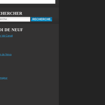
CHERCHER
I DE NEUF
e Val Canali
n de Neva
 majeur