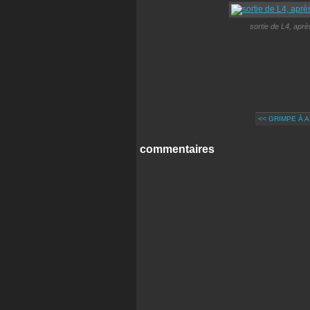
sortie de L4, apr
<< GRIMPE À 
commentaires