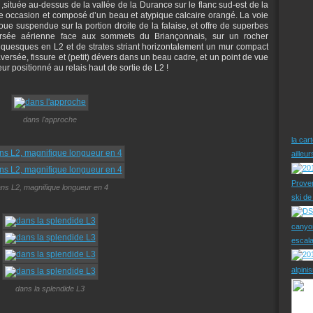
 ,située au-dessus de la vallée de la Durance sur le flanc sud-est de la
te occasion et composé d’un beau et atypique calcaire orangé. La voie
ue suspendue sur la portion droite de la falaise, et offre de superbes
ersée aérienne face aux sommets du Briançonnais, sur un rocher
quesques en L2 et de strates striant horizontalement un mur compact
aversée, fissure et (petit) dévers dans un beau cadre, et un point de vue
ur positionné au relais haut de sortie de L2 !
dans l'approche
la car
ailleu
Prove
ns L2, magnifique longueur en 4
ski d
canyo
escal
alpini
dans la splendide L3