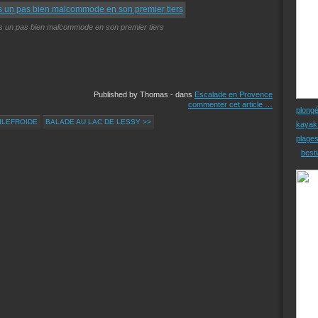
ès un pas bien malcommode en son premier tiers
Published by Thomas
-
dans
Escalade en Provence
commenter cet article
…
plong
AILEFROIDE
BALADE AU LAC DE LESSY >>
kayak
plage
besti