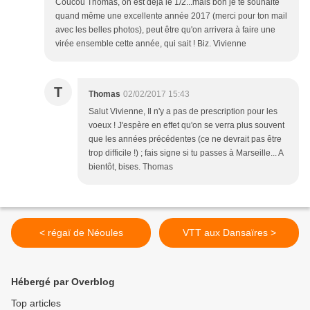
Coucou Thomas, on est déjà le 1/2...mais bon je te souhaite
quand même une excellente année 2017 (merci pour ton mail
avec les belles photos), peut être qu'on arrivera à faire une
virée ensemble cette année, qui sait ! Biz. Vivienne
T
Thomas
02/02/2017 15:43
Salut Vivienne, Il n'y a pas de prescription pour les
voeux ! J'espère en effet qu'on se verra plus souvent
que les années précédentes (ce ne devrait pas être
trop difficile !) ; fais signe si tu passes à Marseille... A
bientôt, bises. Thomas
< régaï de Néoules
VTT aux Dansaïres >
Hébergé par Overblog
Top articles